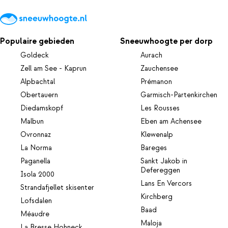
Populaire gebieden
Sneeuwhoogte per dorp
Goldeck
Aurach
Zell am See - Kaprun
Zauchensee
Alpbachtal
Prémanon
Obertauern
Garmisch-Partenkirchen
Diedamskopf
Les Rousses
Malbun
Eben am Achensee
Ovronnaz
Klewenalp
La Norma
Bareges
Paganella
Sankt Jakob in
Defereggen
Isola 2000
Lans En Vercors
Strandafjellet skisenter
Kirchberg
Lofsdalen
Baad
Méaudre
Maloja
La Bresse Hohneck