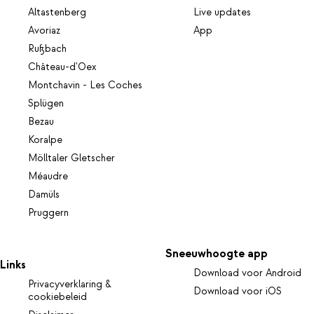
Altastenberg
Live updates
Avoriaz
App
Rußbach
Château-d'Oex
Montchavin - Les Coches
Splügen
Bezau
Koralpe
Mölltaler Gletscher
Méaudre
Damüls
Pruggern
Sneeuwhoogte app
Links
Download voor Android
Privacyverklaring &
Download voor iOS
cookiebeleid