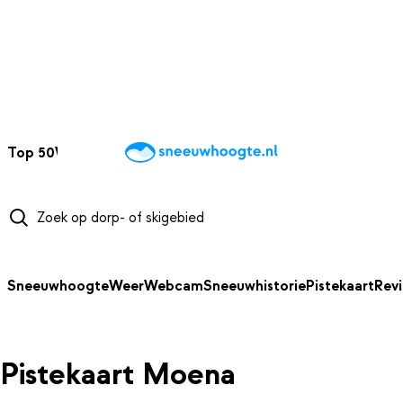
NAAR HOOFDINHOUD
Top 50
Webcams
Wintersportweer
Kaarten
Sneeuwverwacht
Sneeuwhoogte
Weer
Webcam
Sneeuwhistorie
Pistekaart
Rev
Pistekaart Moena