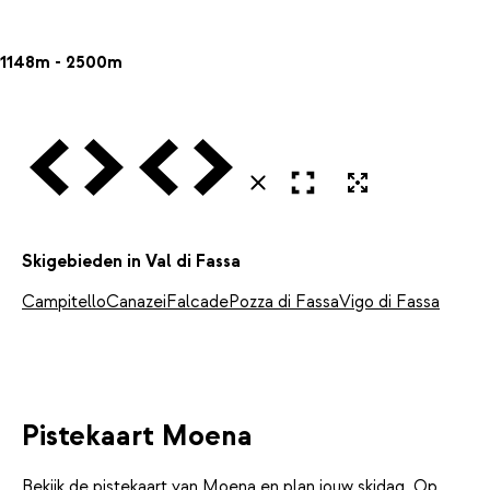
1148m - 2500m
Vorige
Volgende
Vorige
Volgende
Open in volledig scherm
Uitvergroten
Sluiten
Skigebieden in Val di Fassa
Campitello
Canazei
Falcade
Pozza di Fassa
Vigo di Fassa
Pistekaart Moena
Bekijk de pistekaart van Moena en plan jouw skidag. Op