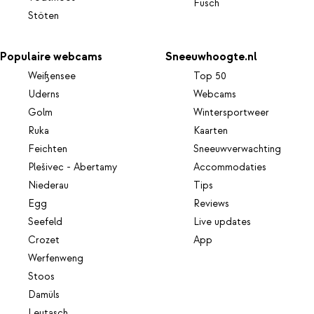
Fusch
Stöten
Populaire webcams
Sneeuwhoogte.nl
Weißensee
Top 50
Uderns
Webcams
Golm
Wintersportweer
Ruka
Kaarten
Feichten
Sneeuwverwachting
Plešivec - Abertamy
Accommodaties
Niederau
Tips
Egg
Reviews
Seefeld
Live updates
Crozet
App
Werfenweng
Stoos
Damüls
Leutasch