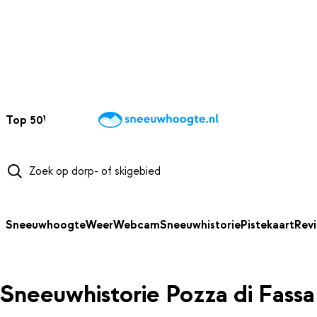
NAAR HOOFDINHOUD
Top 50
Webcams
Wintersportweer
Kaarten
Sneeuwverwacht
Sneeuwhoogte
Weer
Webcam
Sneeuwhistorie
Pistekaart
Rev
Sneeuwhistorie Pozza di Fassa