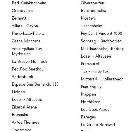
Bad Kleinkirchheim
Oberstaufen
Grandvalira
Bardonecchia
Zermatt
Klosters
Villars - Gryon
Tannenheim
Flims-Laax-Falera
Puy Saint Vincent 1800
Crans-Montana
Sonntag - Buchboden
Voss Fjellandsby
Matthias-Schmidt-Berg
Myrkdalen
Loser - Altausee
La Bresse Hohneck
Prapoutel
Pec Pod Snezkou
Tux - Hintertux
Andelsbuch
Mittersill - Hollersbach
Espace San Bernardo (I)
Piau Engaly
Livigno
Kläppen
Loser - Altausee
Hochfilzen
Zillertal Arena
Les Deux Alpes
Brunnalm
Bareges
Ax les Thermes
Le Grand Bornand
Todtmoos