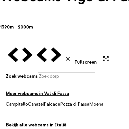
1390m - 2000m
Vorige Webcam
Volgende Webcam
Vorige Webcam
Volgende Webcam
Uitvergroten
Sluiten
Fullscreen
Zoek webcams
Meer webcams in Val di Fassa
Campitello
Canazei
Falcade
Pozza di Fassa
Moena
Bekijk alle webcams in Italië