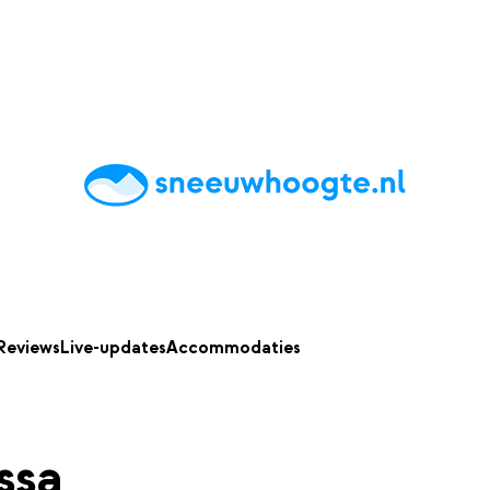
chting
Accommodaties
Tips
Reviews
Live updates
App
Reviews
Live-updates
Accommodaties
ssa