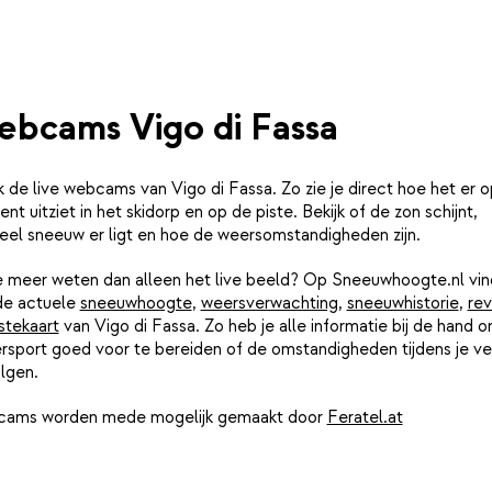
bcams Vigo di Fassa
k de live webcams van Vigo di Fassa. Zo zie je direct hoe het er o
t uitziet in het skidorp en op de piste. Bekijk of de zon schijnt,
eel sneeuw er ligt en hoe de weersomstandigheden zijn.
je meer weten dan alleen het live beeld? Op Sneeuwhoogte.nl vin
de actuele
sneeuwhoogte
,
weersverwachting
,
sneeuwhistorie
,
rev
stekaart
van Vigo di Fassa. Zo heb je alle informatie bij de hand o
rsport goed voor te bereiden of de omstandigheden tijdens je ver
lgen.
ams worden mede mogelijk gemaakt door
Feratel.at