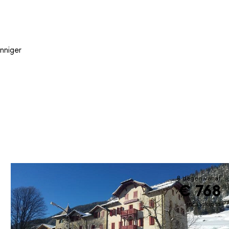
nniger
8 dagen vanaf
€ 768
incl. skipas