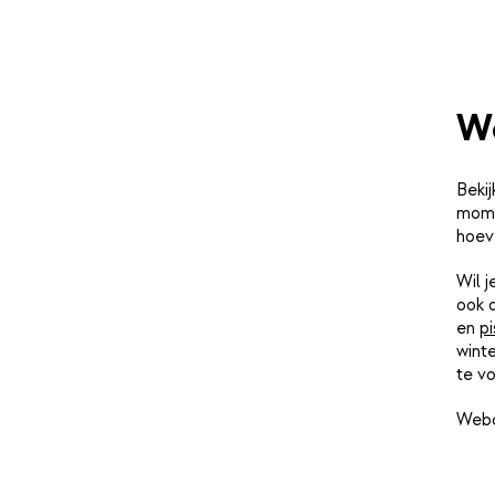
We
Bekij
momen
hoev
Wil 
ook 
en
pi
winte
te vo
Webc