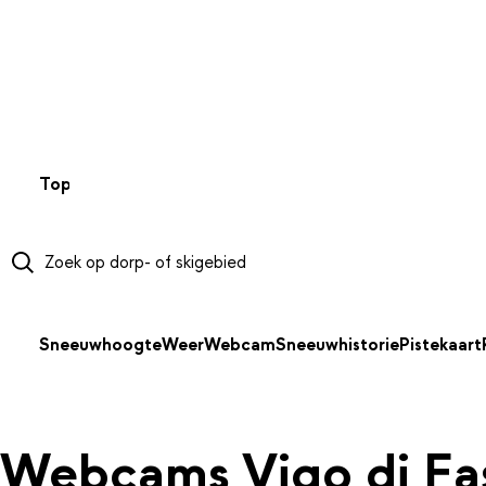
NAAR HOOFDINHOUD
Top 50
Webcams
Wintersportweer
Kaarten
Sneeuwverwa
Sneeuwhoogte
Weer
Webcam
Sneeuwhistorie
Pistekaart
Webcams Vigo di Fa