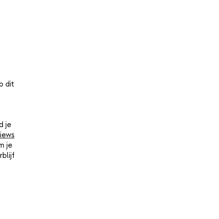
p dit
d je
iews
m je
blijf