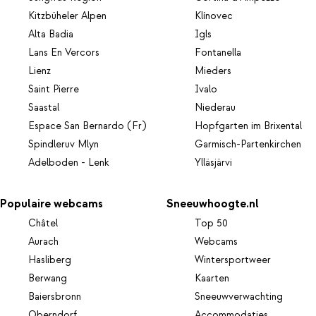
Kitzbüheler Alpen
Klínovec
Alta Badia
Igls
Lans En Vercors
Fontanella
Lienz
Mieders
Saint Pierre
Ivalo
Saastal
Niederau
Espace San Bernardo (Fr)
Hopfgarten im Brixental
Spindleruv Mlyn
Garmisch-Partenkirchen
Adelboden - Lenk
Ylläsjärvi
Populaire webcams
Sneeuwhoogte.nl
Châtel
Top 50
Aurach
Webcams
Hasliberg
Wintersportweer
Berwang
Kaarten
Baiersbronn
Sneeuwverwachting
Oberndorf
Accommodaties