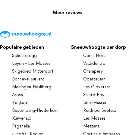
Meer reviews
Populaire gebieden
Sneeuwhoogte per dorp
Schetteregg
Cerna Hora
Leysin - Les Mosses
Valdidentro
Skigebied Mitterdorf
Champéry
Bonneval-sur-arc
Obertauern
Meiringen-Hasliberg
Les Glovettes
Arosa
Sainte-Foy
Roßkopf
Unterwasser
Beatenberg-Niederhorn
Reith bei Seefeld
Klewenalp
Les Mosses
Paganella
Mezzana
Jungfrau Region
Cortina d'Ampezzo