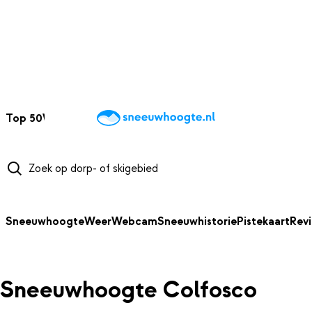
NAAR HOOFDINHOUD
Top 50
Webcams
Wintersportweer
Kaarten
Sneeuwverwacht
Sneeuwhoogte
Weer
Webcam
Sneeuwhistorie
Pistekaart
Rev
Sneeuwhoogte Colfosco