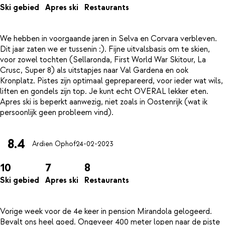
Ski gebied
Apres ski
Restaurants
We hebben in voorgaande jaren in Selva en Corvara verbleven.
Dit jaar zaten we er tussenin :). Fijne uitvalsbasis om te skien,
voor zowel tochten (Sellaronda, First World War Skitour, La
Crusc, Super 8) als uitstapjes naar Val Gardena en ook
Kronplatz. Pistes zijn optimaal geprepareerd, voor ieder wat wils,
liften en gondels zijn top. Je kunt echt OVERAL lekker eten.
Apres ski is beperkt aanwezig, niet zoals in Oostenrijk (wat ik
8.4
Ardien Ophof
24-02-2023
10
7
8
Ski gebied
Apres ski
Restaurants
Vorige week voor de 4e keer in pension Mirandola gelogeerd.
Bevalt ons heel goed. Ongeveer 400 meter lopen naar de piste