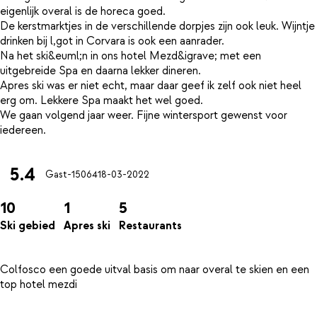
eigenlijk overal is de horeca goed.
De kerstmarktjes in de verschillende dorpjes zijn ook leuk. Wijntje
drinken bij l,got in Corvara is ook een aanrader.
Na het ski&euml;n in ons hotel Mezd&igrave; met een
uitgebreide Spa en daarna lekker dineren.
Apres ski was er niet echt, maar daar geef ik zelf ook niet heel
erg om. Lekkere Spa maakt het wel goed.
We gaan volgend jaar weer. Fijne wintersport gewenst voor
5.4
Gast-15064
18-03-2022
10
1
5
Ski gebied
Apres ski
Restaurants
Colfosco een goede uitval basis om naar overal te skien en een