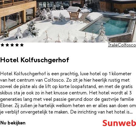
Italië
Colfosco
Hotel Kolfuschgerhof
Hotel Kolfuschgerhof is een prachtig, luxe hotel op 1 kilometer
van het centrum van Colfosco. Zo zit je hier heerlijk rustig met
zowel de piste als de lift op korte loopafstand, en met de gratis
skibus sta je ook zo in het knusse centrum. Het hotel wordt al 3
generaties lang met veel passie gerund door de gastvrije familie
Ebner. Zij zullen je hartelijk welkom heten en er alles aan doen om
je verblijf onvergetelijk te maken. De inrichting van het hotel is
een smaakvolle mix van traditioneel en modern, wat voor veel
Nu bekijken
sfeer zorgt. 's Morgens begin je de dag goed met een uitgebreid
ontbijt en ook bij terugkomst schuif je weer aan voor een heerlijk