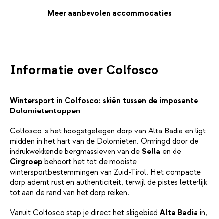
Italiaans diner, met voor de liefhebbers een mooie wijn uit de
eigen wijnkelder. Heb je behoefte aan wat ontspanning na je
Meer aanbevolen accommodaties
actieve dag? Dan kun je terecht in het wellnesscenter, waar je
weer helemaal tot rust komt.
Informatie over Colfosco
Wintersport in Colfosco: skiën tussen de imposante
Dolomietentoppen
Colfosco is het hoogstgelegen dorp van Alta Badia en ligt
midden in het hart van de Dolomieten. Omringd door de
indrukwekkende bergmassieven van de
Sella
en de
Cirgroep
behoort het tot de mooiste
wintersportbestemmingen van Zuid-Tirol. Het compacte
dorp ademt rust en authenticiteit, terwijl de pistes letterlijk
tot aan de rand van het dorp reiken.
Vanuit Colfosco stap je direct het skigebied
Alta Badia
in,