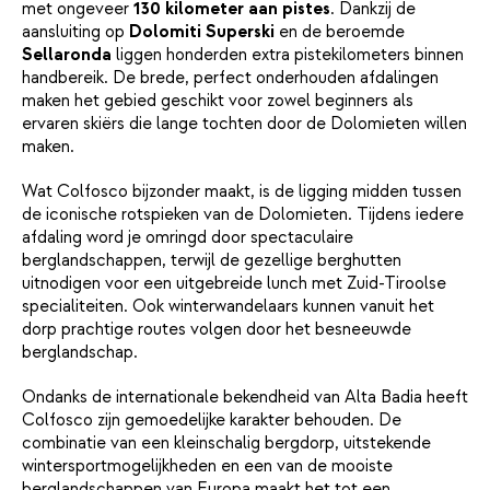
met ongeveer
130 kilometer aan pistes
. Dankzij de
aansluiting op
Dolomiti Superski
en de beroemde
Sellaronda
liggen honderden extra pistekilometers binnen
handbereik. De brede, perfect onderhouden afdalingen
maken het gebied geschikt voor zowel beginners als
ervaren skiërs die lange tochten door de Dolomieten willen
maken.
Wat Colfosco bijzonder maakt, is de ligging midden tussen
de iconische rotspieken van de Dolomieten. Tijdens iedere
afdaling word je omringd door spectaculaire
berglandschappen, terwijl de gezellige berghutten
uitnodigen voor een uitgebreide lunch met Zuid-Tiroolse
specialiteiten. Ook winterwandelaars kunnen vanuit het
dorp prachtige routes volgen door het besneeuwde
berglandschap.
Ondanks de internationale bekendheid van Alta Badia heeft
Colfosco zijn gemoedelijke karakter behouden. De
combinatie van een kleinschalig bergdorp, uitstekende
wintersportmogelijkheden en een van de mooiste
berglandschappen van Europa maakt het tot een