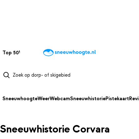
NAAR HOOFDINHOUD
Top 50
Webcams
Wintersportweer
Kaarten
Sneeuwverwacht
Sneeuwhoogte
Weer
Webcam
Sneeuwhistorie
Pistekaart
Rev
Sneeuwhistorie Corvara