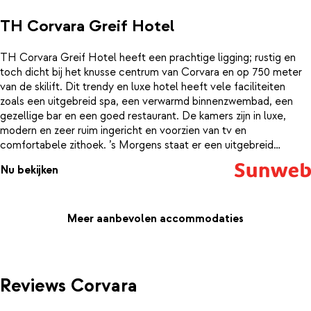
TH Corvara Greif Hotel
TH Corvara Greif Hotel heeft een prachtige ligging; rustig en
toch dicht bij het knusse centrum van Corvara en op 750 meter
van de skilift. Dit trendy en luxe hotel heeft vele faciliteiten
zoals een uitgebreid spa, een verwarmd binnenzwembad, een
gezellige bar en een goed restaurant. De kamers zijn in luxe,
modern en zeer ruim ingericht en voorzien van tv en
comfortabele zithoek. ’s Morgens staat er een uitgebreid
ontbijtbuffet, zodat je je dag vol energie kan beginnen. De skibus
Nu bekijken
die je in een paar minuten naar de lift brengt, stopt op 50 meter
afstand. In het uitgebreide wellness center van het hotel vind je
een sauna, whirlpool, solariumen een groot verwarmd
binnenzwembad. Ook zijn er verschillende massages en
Meer aanbevolen accommodaties
schoonheidsbehandelingen te boeken. Kinderen vanaf 4 jaar
zullen zich enorm vermaken bij de ‘Birba Club’: de populaire mini-
club van het hotel. Zin in een drankje? In de knusse stube kun je
genieten van een heerlijk aperitief voor je gaat genieten van het
Reviews Corvara
3-gangen diner.