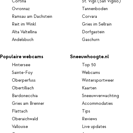
Cortina
St. Vigil (San Vigilio)
Ovronnaz
Tannenboden
Ramsau am Dachstein
Corvara
Reit im Winkl
Gries im Sellrain
Alta Valtellina
Dorfgastein
Andelsbuch
Gaschurn
Populaire webcams
Sneeuwhoogte.nl
Hintersee
Top 50
Sainte-Foy
Webcams
Oberperfuss
Wintersportweer
Obertilliach
Kaarten
Bardonecchia
Sneeuwverwachting
Gries am Brenner
Accommodaties
Flattach
Tips
Oberaichwald
Reviews
Vallouise
Live updates