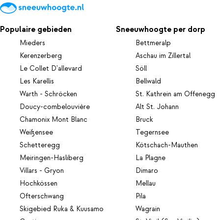
Populaire gebieden
Sneeuwhoogte per dorp
Mieders
Bettmeralp
Kerenzerberg
Aschau im Zillertal
Le Collet D'allevard
Söll
Les Karellis
Bellwald
Warth - Schröcken
St. Kathrein am Offenegg
Doucy-combelouvière
Alt St. Johann
Chamonix Mont Blanc
Bruck
Weißensee
Tegernsee
Schetteregg
Kötschach-Mauthen
Meiringen-Hasliberg
La Plagne
Villars - Gryon
Dimaro
Hochkössen
Mellau
Ofterschwang
Pila
Skigebied Ruka & Kuusamo
Wagrain