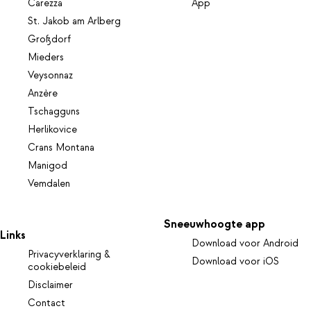
Carezza
App
St. Jakob am Arlberg
Großdorf
Mieders
Veysonnaz
Anzère
Tschagguns
Herlikovice
Crans Montana
Manigod
Vemdalen
Sneeuwhoogte app
Links
Download voor Android
Privacyverklaring &
Download voor iOS
cookiebeleid
Disclaimer
Contact