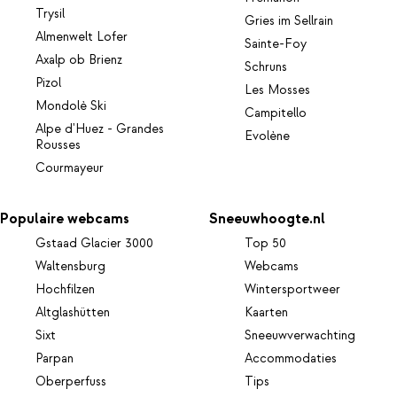
Trysil
Gries im Sellrain
Almenwelt Lofer
Sainte-Foy
Axalp ob Brienz
Schruns
Pizol
Les Mosses
Mondolè Ski
Campitello
Alpe d'Huez - Grandes
Evolène
Rousses
Courmayeur
Populaire webcams
Sneeuwhoogte.nl
Gstaad Glacier 3000
Top 50
Waltensburg
Webcams
Hochfilzen
Wintersportweer
Altglashütten
Kaarten
Sixt
Sneeuwverwachting
Parpan
Accommodaties
Oberperfuss
Tips