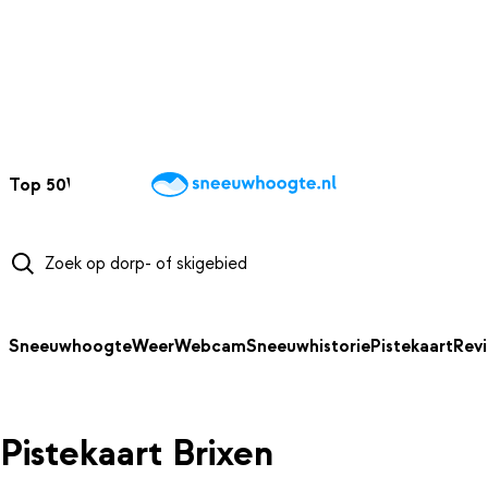
NAAR HOOFDINHOUD
Top 50
Webcams
Wintersportweer
Kaarten
Sneeuwverwacht
Sneeuwhoogte
Weer
Webcam
Sneeuwhistorie
Pistekaart
Rev
Pistekaart Brixen