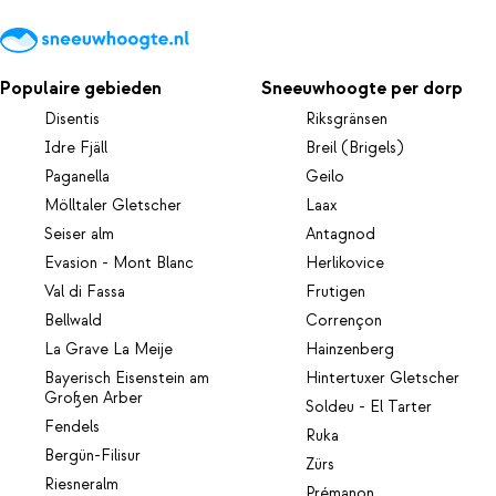
Populaire gebieden
Sneeuwhoogte per dorp
Disentis
Riksgränsen
Idre Fjäll
Breil (Brigels)
Paganella
Geilo
Mölltaler Gletscher
Laax
Seiser alm
Antagnod
Evasion - Mont Blanc
Herlikovice
Val di Fassa
Frutigen
Bellwald
Corrençon
La Grave La Meije
Hainzenberg
Bayerisch Eisenstein am
Hintertuxer Gletscher
Großen Arber
Soldeu - El Tarter
Fendels
Ruka
Bergün-Filisur
Zürs
Riesneralm
Prémanon