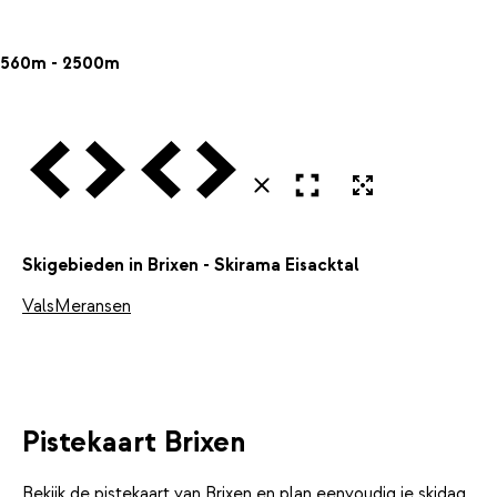
560m - 2500m
Vorige
Volgende
Vorige
Volgende
Open in volledig scherm
Uitvergroten
Sluiten
Skigebieden in Brixen - Skirama Eisacktal
Vals
Meransen
Pistekaart Brixen
Bekijk de pistekaart van Brixen en plan eenvoudig je skidag.