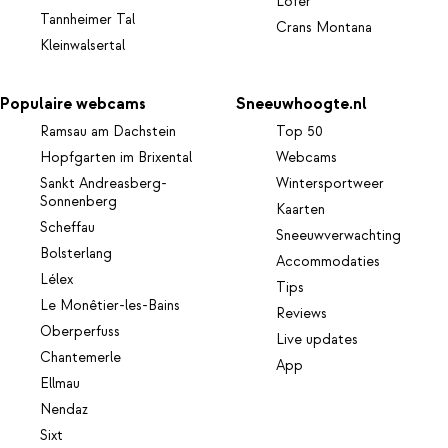
Lofer
Tannheimer Tal
Crans Montana
Kleinwalsertal
Populaire webcams
Sneeuwhoogte.nl
Ramsau am Dachstein
Top 50
Hopfgarten im Brixental
Webcams
Sankt Andreasberg-
Wintersportweer
Sonnenberg
Kaarten
Scheffau
Sneeuwverwachting
Bolsterlang
Accommodaties
Lélex
Tips
Le Monêtier-les-Bains
Reviews
Oberperfuss
Live updates
Chantemerle
App
Ellmau
Nendaz
Sixt