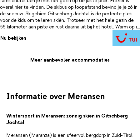
familiehotel ben je met het gezin op de juiste plek. Plezier is
overal hier te vinden. De skibus op loopafstand bevind je je zó in
de sneeuw. Skigebied Gitschberg Jochtal is de perfecte plek
voor de kids om te leren skiën. Trotseer met het hele gezin de
55 kilometer aan piste en rust daarna uit bij het hotel. Warm op in
de spa of plons in het verwarmde zwembad. Laat de kids los in
Nu bekijken
de gameroom waar een Playstation, Wii en tafelvoetbaltafel op
hun wacht. En geen zorgen om het eten, want bij Family Home
Alpenhof is het All Inclusive genieten.
Meer aanbevolen accommodaties
Informatie over Meransen
Wintersport in Meransen: zonnig skiën in Gitschberg
Jochtal
Meransen (Maranza) is een sfeervol bergdorp in Zuid-Tirol