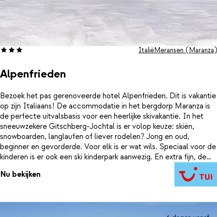
Italië
Meransen (Maranza)
Alpenfrieden
Bezoek het pas gerenoveerde hotel Alpenfrieden. Dit is vakantie
op zijn Italiaans! De accommodatie in het bergdorp Maranza is
de perfecte uitvalsbasis voor een heerlijke skivakantie. In het
sneeuwzekere Gitschberg-Jochtal is er volop keuze: skiën,
snowboarden, langlaufen of liever rodelen? Jong en oud,
beginner en gevorderde. Voor elk is er wat wils. Speciaal voor de
kinderen is er ook een ski kinderpark aanwezig. En extra fijn, de
lift met aansluiting tot het hele skigebied, vind je vlakbij het
Nu bekijken
hotel. Je kunt terug skiën tot de voordeur en daarna lekker
opwarmen bij de openhaard of nog even in de Finse sauna. En
genieten van het adembenemende berglandschap. Een heerlijk
avondmaal staat op je wachten en daarna wellicht nog een