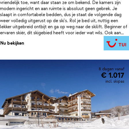
vriendelijk toe, want daar staan ze om bekend. De kamers zijn
modern ingericht en aan ruimte is absoluut geen gebrek. Je
slaapt in comfortabele bedden, dus je staat de volgende dag
weer volledig uitgerust op de ski's. Rol je bed uit, nuttig een
lekker uitgebreid ontbijt en ga op weg naar de skilift. Beginner of
ervaren skiër, dit skigebied heeft voor ieder wat wils. Ook aan
tafel zal het je aan niets ontbreken. Wie overdag flink in de
Nu bekijken
benen gaat, lust tenslotte wel wat lekkers. Een uitgebreid en
heerlijk 4-gangen keuzemenu staat 's avonds op je te wachten.
In de keuken houden ze rekening met de wensen van de
allerkleinsten, maar ook met allergieën. Kies een goede wijn uit
en kom bij van weer een intensieve dag. Die vier sterren die
8 dagen vanaf
€ 1.017
Panoramahotel Huberhof draagt, zijn wat ons betreft dik
verdiend.
incl. skipas