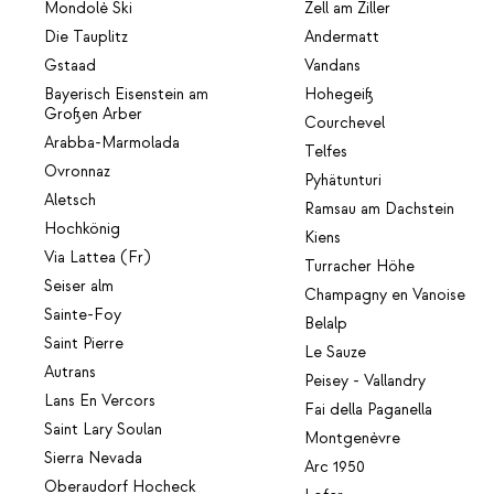
Mondolè Ski
Zell am Ziller
Die Tauplitz
Andermatt
Gstaad
Vandans
Bayerisch Eisenstein am
Hohegeiß
Großen Arber
Courchevel
Arabba-Marmolada
Telfes
Ovronnaz
Pyhätunturi
Aletsch
Ramsau am Dachstein
Hochkönig
Kiens
Via Lattea (Fr)
Turracher Höhe
Seiser alm
Champagny en Vanoise
Sainte-Foy
Belalp
Saint Pierre
Le Sauze
Autrans
Peisey - Vallandry
Lans En Vercors
Fai della Paganella
Saint Lary Soulan
Montgenèvre
Sierra Nevada
Arc 1950
Oberaudorf Hocheck