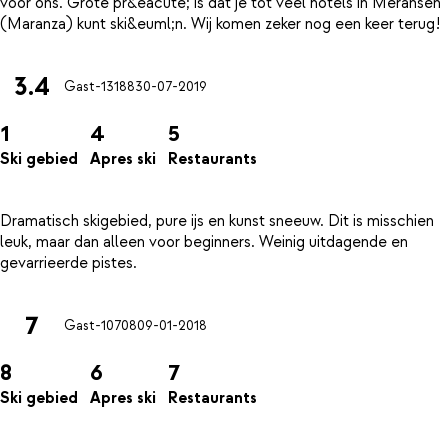
voor ons. Grote pr&eacute; is dat je tot veel hotels in Meransen
3.4
Gast-13188
30-07-2019
1
4
5
Ski gebied
Apres ski
Restaurants
Dramatisch skigebied, pure ijs en kunst sneeuw. Dit is misschien
leuk, maar dan alleen voor beginners. Weinig uitdagende en
7
Gast-10708
09-01-2018
8
6
7
Ski gebied
Apres ski
Restaurants