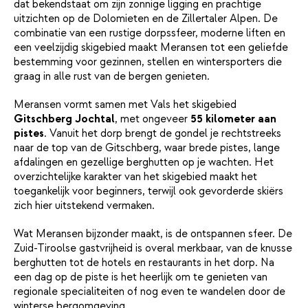
dat bekendstaat om zijn zonnige ligging en prachtige
uitzichten op de Dolomieten en de Zillertaler Alpen. De
combinatie van een rustige dorpssfeer, moderne liften en
een veelzijdig skigebied maakt Meransen tot een geliefde
bestemming voor gezinnen, stellen en wintersporters die
graag in alle rust van de bergen genieten.
Meransen vormt samen met Vals het skigebied
Gitschberg Jochtal
, met ongeveer
55 kilometer aan
pistes
. Vanuit het dorp brengt de gondel je rechtstreeks
naar de top van de Gitschberg, waar brede pistes, lange
afdalingen en gezellige berghutten op je wachten. Het
overzichtelijke karakter van het skigebied maakt het
toegankelijk voor beginners, terwijl ook gevorderde skiërs
zich hier uitstekend vermaken.
Wat Meransen bijzonder maakt, is de ontspannen sfeer. De
Zuid-Tiroolse gastvrijheid is overal merkbaar, van de knusse
berghutten tot de hotels en restaurants in het dorp. Na
een dag op de piste is het heerlijk om te genieten van
regionale specialiteiten of nog even te wandelen door de
winterse bergomgeving.