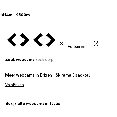
1414m - 2500m
Vorige Webcam
Volgende Webcam
Vorige Webcam
Volgende Webcam
Uitvergroten
Sluiten
Fullscreen
Zoek webcams
Meer webcams in Brixen - Skirama Eisacktal
Vals
Brixen
Bekijk alle webcams in Italië