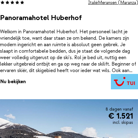
Italië
Meransen (Maranza)
Panoramahotel Huberhof
Welkom in Panoramahotel Huberhof. Het personeel lacht je
vriendelijk toe, want daar staan ze om bekend. De kamers zijn
modern ingericht en aan ruimte is absoluut geen gebrek. Je
slaapt in comfortabele bedden, dus je staat de volgende dag
weer volledig uitgerust op de ski's. Rol je bed uit, nuttig een
lekker uitgebreid ontbijt en ga op weg naar de skilift. Beginner of
ervaren skiër, dit skigebied heeft voor ieder wat wils. Ook aan
tafel zal het je aan niets ontbreken. Wie overdag flink in de
Nu bekijken
benen gaat, lust tenslotte wel wat lekkers. Een uitgebreid en
heerlijk 4-gangen keuzemenu staat 's avonds op je te wachten.
In de keuken houden ze rekening met de wensen van de
allerkleinsten, maar ook met allergieën. Kies een goede wijn uit
en kom bij van weer een intensieve dag. Die vier sterren die
8 dagen vanaf
€ 1.521
Panoramahotel Huberhof draagt, zijn wat ons betreft dik
verdiend.
incl. skipas