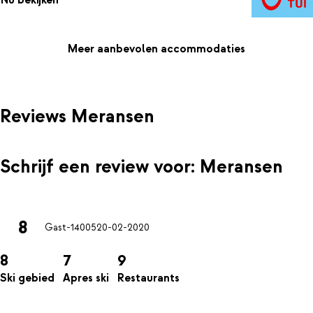
Nu bekijken
meer te vergeten.
Meer aanbevolen accommodaties
Reviews Meransen
Schrijf een review voor: Meransen
8
Gast-14005
20-02-2020
8
7
9
Ski gebied
Apres ski
Restaurants