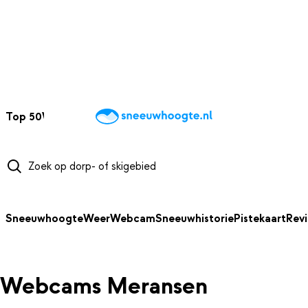
NAAR HOOFDINHOUD
Top 50
Webcams
Wintersportweer
Kaarten
Sneeuwverwacht
Sneeuwhoogte
Weer
Webcam
Sneeuwhistorie
Pistekaart
Rev
Webcams Meransen