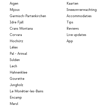
Aigen
Kaarten
Mijoux
Sneeuwverwachting
Garmisch-Partenkirchen
Accommodaties
Idre Fjäll
Tips
Crans Montana
Reviews
Corvara
Live updates
Hochötz
App
Lélex
Pal - Arinsal
Sulden
Lech
Hahnenklee
Gourette
Jungholz
Le Monêtier-les-Bains
Encamp
Marul