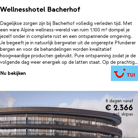
Wellnesshotel Bacherhof
Dagelijkse zorgen zijn bij Bacherhof volledig verleden tijd. Met
een ware Alpine wellness-wereld van ruim 1.100 m² dompel je
jezelf onder in complete rust en een ontspannende omgeving.
Je begeeft je in natuurlijk bergwater uit de ongerepte Pfunderer
bergen en voor de behandelingen worden kwalitatief
hoogwaardige producten gebruikt. Pure ontspanning zodat je de
volgende dag weer energiek op de latten staat. Op de prachtige
afdalingen, geschikt voor beginners en gevorderden, roetsj je zo
Nu bekijken
die berg af! Na het skiën is het gastronomisch genieten in het
restaurant. Volg je neus en je komt terecht bij de keukentuin. Hier
vind je het geheim achter elk heerlijk gerecht dat in het
restaurant geserveerd wordt. Waar wacht je nog op?
8 dagen vanaf
€ 2.366
incl. skipas