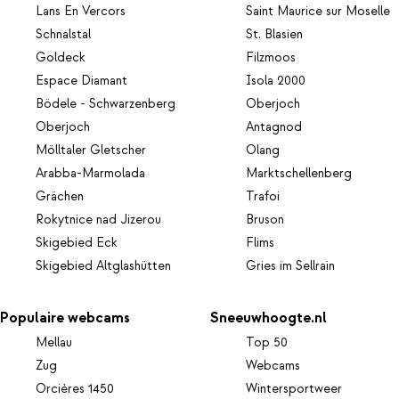
Lans En Vercors
Saint Maurice sur Moselle
Schnalstal
St. Blasien
Goldeck
Filzmoos
Espace Diamant
Isola 2000
Bödele - Schwarzenberg
Oberjoch
Oberjoch
Antagnod
Mölltaler Gletscher
Olang
Arabba-Marmolada
Marktschellenberg
Grächen
Trafoi
Rokytnice nad Jizerou
Bruson
Skigebied Eck
Flims
Skigebied Altglashütten
Gries im Sellrain
Populaire webcams
Sneeuwhoogte.nl
Mellau
Top 50
Zug
Webcams
Orcières 1450
Wintersportweer