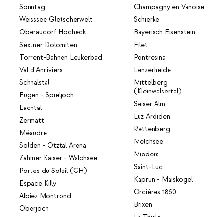
Sonntag
Champagny en Vanoise
Weisssee Gletscherwelt
Schierke
Oberaudorf Hocheck
Bayerisch Eisenstein
Sextner Dolomiten
Filet
Torrent-Bahnen Leukerbad
Pontresina
Val d'Anniviers
Lenzerheide
Schnalstal
Mittelberg
(Kleinwalsertal)
Fügen - Spieljoch
Seiser Alm
Lachtal
Luz Ardiden
Zermatt
Rettenberg
Méaudre
Melchsee
Sölden - Ötztal Arena
Mieders
Zahmer Kaiser - Walchsee
Saint-Luc
Portes du Soleil (CH)
Kaprun - Maiskogel
Espace Killy
Orcières 1850
Albiez Montrond
Brixen
Oberjoch