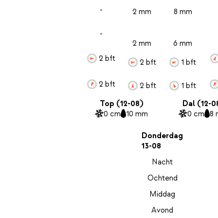
-
2 mm
8 mm
-
2 mm
6 mm
2 bft
2 bft
1 bft
2 bft
2 bft
1 bft
Top (12-08)
Dal (12-0
0 cm
10 mm
0 cm
8
Donderdag
13-08
Nacht
Ochtend
Middag
Avond