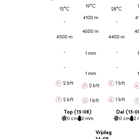
19°C
12°C
28°C
4100 m
4
-
-
4600 m
4
4500 m
4400 m
-
-
1 mm
-
-
1 mm
2 bft
1 bft
2 bft
2 bft
1 bft
1 bft
Top (13-08)
Dal (13-0
0 cm
2 mm
0 cm
2
Vrijdag