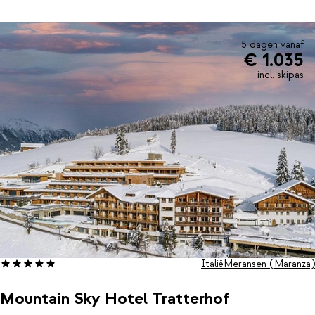
heerlijk 4-gangen keuzemenu staat 's avonds op je te wachten.
In de keuken houden ze rekening met de wensen van de
allerkleinsten, maar ook met allergieën. Kies een goede wijn uit
en kom bij van weer een intensieve dag. Die vier sterren die
5 dagen vanaf
€ 1.035
Panoramahotel Huberhof draagt, zijn wat ons betreft dik
verdiend.
incl. skipas
Italië
Meransen (Maranza)
Mountain Sky Hotel Tratterhof