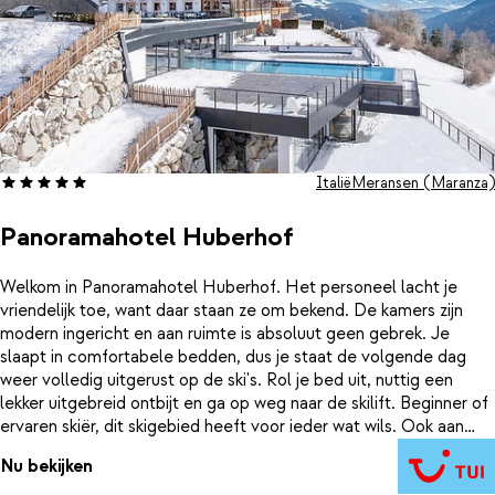
Italië
Meransen (Maranza)
Panoramahotel Huberhof
Welkom in Panoramahotel Huberhof. Het personeel lacht je
vriendelijk toe, want daar staan ze om bekend. De kamers zijn
modern ingericht en aan ruimte is absoluut geen gebrek. Je
slaapt in comfortabele bedden, dus je staat de volgende dag
weer volledig uitgerust op de ski's. Rol je bed uit, nuttig een
lekker uitgebreid ontbijt en ga op weg naar de skilift. Beginner of
ervaren skiër, dit skigebied heeft voor ieder wat wils. Ook aan
tafel zal het je aan niets ontbreken. Wie overdag flink in de
Nu bekijken
benen gaat, lust tenslotte wel wat lekkers. Een uitgebreid en