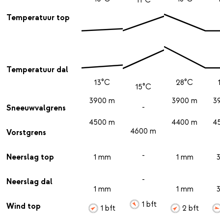
Temperatuur top
Temperatuur dal
13°C
28°C
15°C
3900 m
3900 m
3
-
Sneeuwvalgrens
4500 m
4400 m
4
4600 m
Vorstgrens
-
Neerslag top
1 mm
1 mm
-
Neerslag dal
1 mm
1 mm
1 bft
Wind top
1 bft
2 bft