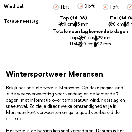
0 bft
Wind dal
1 bft
1 bft
Top (14-08)
Dal (14-0
Totale neerslag
0 cm
5 mm
0 cm
5
Totale neerslag komende 5 dagen
Top
0 cm
29 mm
Dal
0 cm
22 mm
Wintersportweer Meransen
Bekijk het actuele weer in Meransen. Op deze pagina vind
je de weersverwachting voor vandaag en de komende 7
dagen, met informatie over temperatuur, wind, neerslag en
sneeuwval. Zo zie je direct welke omstandigheden je in
Meransen kunt verwachten en ga je goed voorbereid de
piste op.
Het weer in de bergen kan snel veranderen. Daarom is het