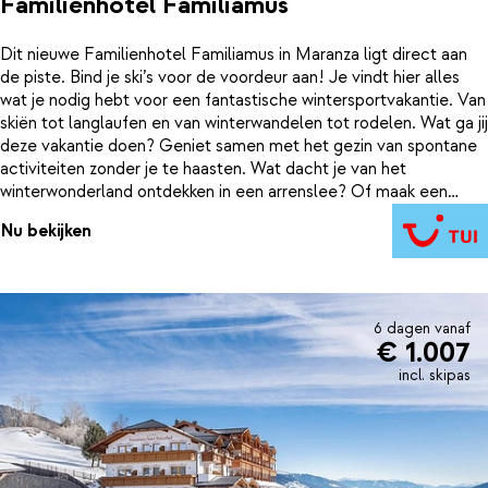
Familienhotel Familiamus
Dit nieuwe Familienhotel Familiamus in Maranza ligt direct aan
de piste. Bind je ski’s voor de voordeur aan! Je vindt hier alles
wat je nodig hebt voor een fantastische wintersportvakantie. Van
skiën tot langlaufen en van winterwandelen tot rodelen. Wat ga jij
deze vakantie doen? Geniet samen met het gezin van spontane
activiteiten zonder je te haasten. Wat dacht je van het
winterwonderland ontdekken in een arrenslee? Of maak een
magische wandeling. Een vakantie bij Familiamus is een om nooit
Nu bekijken
meer te vergeten.
6 dagen vanaf
€ 1.007
incl. skipas