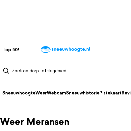
NAAR HOOFDINHOUD
Top 50
Webcams
Wintersportweer
Kaarten
Sneeuwverwacht
Sneeuwhoogte
Weer
Webcam
Sneeuwhistorie
Pistekaart
Rev
Weer Meransen