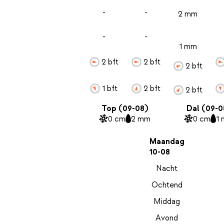
-
-
2 mm
-
-
1 mm
2 bft
2 bft
2 bft
1 bft
2 bft
2 bft
Top (09-08)
Dal (09-0
0 cm
2 mm
0 cm
1
Maandag
10-08
Nacht
Ochtend
Middag
Avond