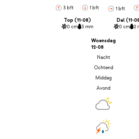
3 bft
1 bft
1 bft
Top (11-08)
Dal (11-0
0 cm
3 mm
0 cm
2
Woensdag
12-08
Nacht
Ochtend
Middag
Avond