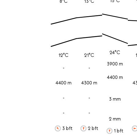
15°C
8°C
13°C
24°C
12°C
21°C
3900 m
-
-
4400 m
4400 m
4300 m
4
-
-
3 mm
-
-
2 mm
3 bft
2 bft
1 bft