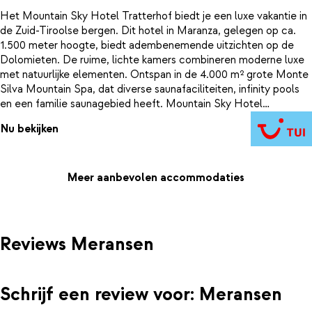
Het Mountain Sky Hotel Tratterhof biedt je een luxe vakantie in
de Zuid-Tiroolse bergen. Dit hotel in Maranza, gelegen op ca.
1.500 meter hoogte, biedt adembenemende uitzichten op de
Dolomieten. De ruime, lichte kamers combineren moderne luxe
met natuurlijke elementen. Ontspan in de 4.000 m² grote Monte
Silva Mountain Spa, dat diverse saunafaciliteiten, infinity pools
en een familie saunagebied heeft. Mountain Sky Hotel
Tratterhof ligt op een goede locatie met de skigebieden vlakbij.
Nu bekijken
Geniet van tijd op de pistes en eindeloze ontspanning.
Meer aanbevolen accommodaties
Reviews Meransen
Schrijf een review voor: Meransen