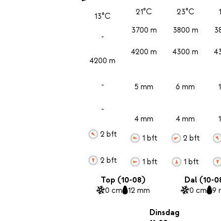
21°C
23°C
13°C
3700 m
3800 m
3
-
4200 m
4300 m
4
4200 m
-
5 mm
6 mm
-
4 mm
4 mm
2 bft
1 bft
2 bft
2 bft
1 bft
1 bft
Top (10-08)
Dal (10-0
0 cm
12 mm
0 cm
9
Dinsdag