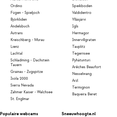
Ordino
Speikboden
Fügen - Spieljoch
Valdidentro
Björkliden
Ylläsjärvi
Andelsbuch
Igls
Autrans
Hermagor
Kreischberg - Murau
Innervillgraten
Lienz
Tauplitz
Lachtal
Tegernsee
Schladming - Dachstein
Pyhätunturi
Tauern
Arêches Beaufort
Grainau - Zugspitze
Nesselwang
Isola 2000
Arzl
Sierra Nevada
Termignon
Zahmer Kaiser - Walchsee
Baqueira Beret
St. Englmar
Populaire webcams
Sneeuwhoogte.nl