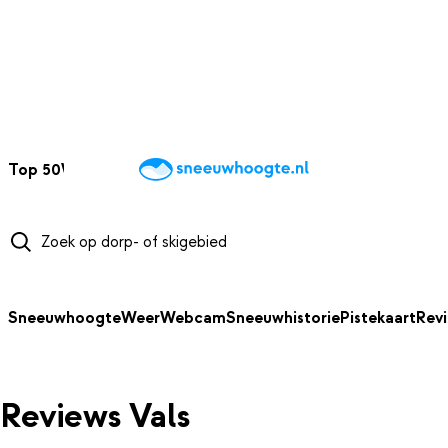
NAAR HOOFDINHOUD
Top 50
Webcams
Wintersportweer
Kaarten
Sneeuwverwacht
Sneeuwhoogte
Weer
Webcam
Sneeuwhistorie
Pistekaart
Rev
Reviews Vals