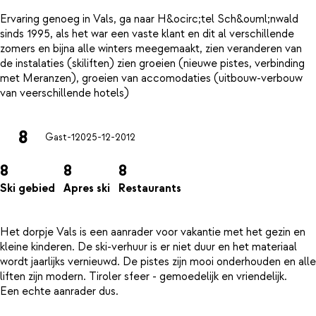
Ervaring genoeg in Vals, ga naar H&ocirc;tel Sch&ouml;nwald
sinds 1995, als het war een vaste klant en dit al verschillende
zomers en bijna alle winters meegemaakt, zien veranderen van
de instalaties (skiliften) zien groeien (nieuwe pistes, verbinding
met Meranzen), groeien van accomodaties (uitbouw-verbouw
8
Gast-120
25-12-2012
8
8
8
Ski gebied
Apres ski
Restaurants
Het dorpje Vals is een aanrader voor vakantie met het gezin en
kleine kinderen. De ski-verhuur is er niet duur en het materiaal
wordt jaarlijks vernieuwd. De pistes zijn mooi onderhouden en alle
liften zijn modern. Tiroler sfeer - gemoedelijk en vriendelijk.