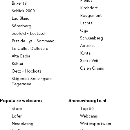
Pfunds
Brixental
Kirchdorf
Schlick 2000
Rougemont
Lac Blanc
Lachtal
Sörenberg
Oga
Seefeld - Leutasch
Schulenberg
Praz de Lys - Sommand
Abtenau
Le Collet D'allevard
Kühtai
Alta Badia
Sankt Veit
Kühtai
Oz en Oisans
Oetz - Hochötz
Skigebiet Spitzingsee-
Tegernsee
Populaire webcams
Sneeuwhoogte.nl
Stoos
Top 50
Lofer
Webcams
Nesselwang
Wintersportweer