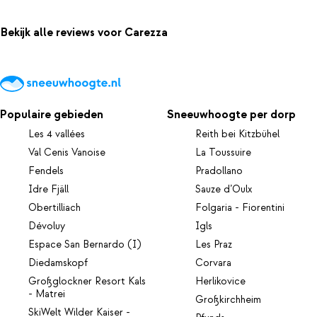
Bekijk alle reviews voor Carezza
Populaire gebieden
Sneeuwhoogte per dorp
Les 4 vallées
Reith bei Kitzbühel
Val Cenis Vanoise
La Toussuire
Fendels
Pradollano
Idre Fjäll
Sauze d’Oulx
Obertilliach
Folgaria - Fiorentini
Dévoluy
Igls
Espace San Bernardo (I)
Les Praz
Diedamskopf
Corvara
Großglockner Resort Kals
Herlikovice
- Matrei
Großkirchheim
SkiWelt Wilder Kaiser -