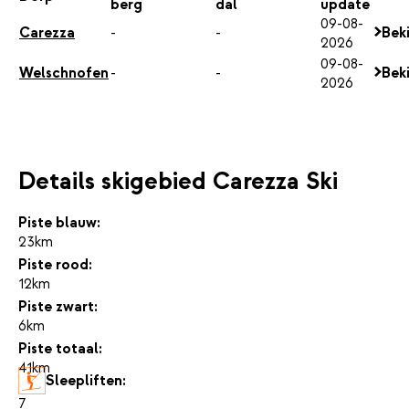
berg
dal
update
09-08-
Carezza
-
-
Beki
2026
09-08-
Welschnofen
-
-
Beki
2026
Details skigebied Carezza Ski
Piste blauw:
23km
Piste rood:
12km
Piste zwart:
6km
Piste totaal:
41km
Sleepliften:
7