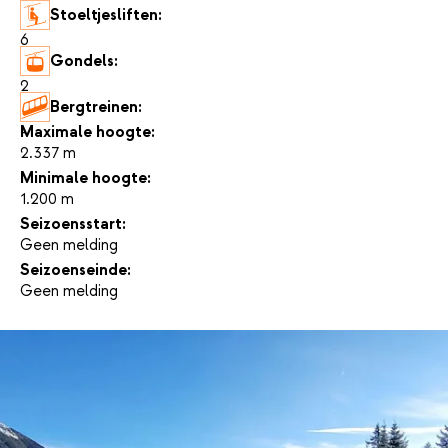
Stoeltjesliften:
6
Gondels:
2
Bergtreinen:
-
Maximale hoogte:
2.337 m
Minimale hoogte:
1.200 m
Seizoensstart:
Geen melding
Seizoenseinde:
Geen melding