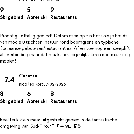
Carolien *
29-12-2024
9
5
9
Ski gebied
Apres ski
Restaurants
Prachtig lieftallig gebied! Dolomieten op z’n best als je houdt
van mooie uitzichten, natuur, rond boomgrens en typische
Italiaanse gebouwen/restaurantjes. Af en toe nog een sleeplift
als verbinding maar dat maakt het eigenlijk alleen nog maar nóg
Carezza
7.4
nico leo kort
07-02-2023
8
6
8
Ski gebied
Apres ski
Restaurants
heel leuk klein maar uitgestrekt gebied in de fantastische