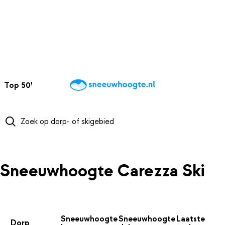
NAAR HOOFDINHOUD
Top 50
Webcams
Wintersportweer
Kaarten
Sneeuwverwacht
Sneeuwhoogte Carezza Ski
Sneeuwhoogte
Sneeuwhoogte
Laatste
Dorp