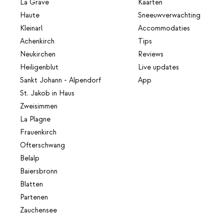
La Grave
Kaarten
Haute
Sneeuwverwachting
Kleinarl
Accommodaties
Achenkirch
Tips
Neukirchen
Reviews
Heiligenblut
Live updates
Sankt Johann - Alpendorf
App
St. Jakob in Haus
Zweisimmen
La Plagne
Frauenkirch
Ofterschwang
Belalp
Baiersbronn
Blatten
Partenen
Zauchensee