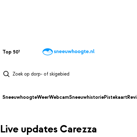
NAAR HOOFDINHOUD
Top 50
Webcams
Wintersportweer
Kaarten
Sneeuwverwacht
Sneeuwhoogte
Weer
Webcam
Sneeuwhistorie
Pistekaart
Rev
Live updates Carezza