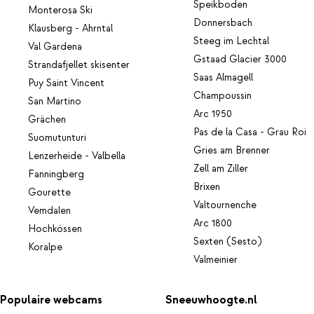
Speikboden
Monterosa Ski
Donnersbach
Klausberg - Ahrntal
Steeg im Lechtal
Val Gardena
Gstaad Glacier 3000
Strandafjellet skisenter
Saas Almagell
Puy Saint Vincent
Champoussin
San Martino
Arc 1950
Grächen
Pas de la Casa - Grau Roi
Suomutunturi
Gries am Brenner
Lenzerheide - Valbella
Zell am Ziller
Fanningberg
Brixen
Gourette
Valtournenche
Vemdalen
Arc 1800
Hochkössen
Sexten (Sesto)
Koralpe
Valmeinier
Populaire webcams
Sneeuwhoogte.nl