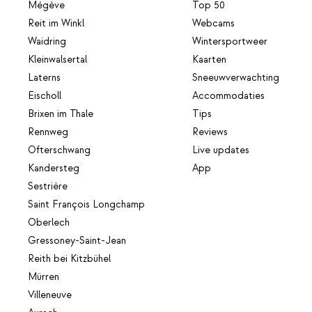
Mégève
Top 50
Reit im Winkl
Webcams
Waidring
Wintersportweer
Kleinwalsertal
Kaarten
Laterns
Sneeuwverwachting
Eischoll
Accommodaties
Brixen im Thale
Tips
Rennweg
Reviews
Ofterschwang
Live updates
Kandersteg
App
Sestrière
Saint François Longchamp
Oberlech
Gressoney-Saint-Jean
Reith bei Kitzbühel
Mürren
Villeneuve