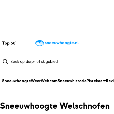
NAAR HOOFDINHOUD
Top 50
Webcams
Wintersportweer
Kaarten
Sneeuwverwacht
Sneeuwhoogte
Weer
Webcam
Sneeuwhistorie
Pistekaart
Rev
Sneeuwhoogte Welschnofen