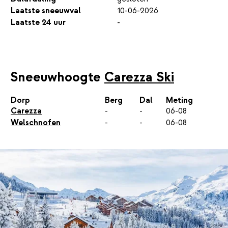
Laatste sneeuwval
10-06-2026
Laatste 24 uur
-
Sneeuwhoogte
Carezza Ski
Dorp
Berg
Dal
Meting
Carezza
-
-
06-08
Welschnofen
-
-
06-08