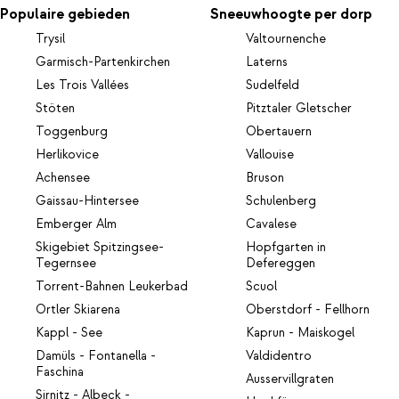
Populaire gebieden
Sneeuwhoogte per dorp
Trysil
Valtournenche
Garmisch-Partenkirchen
Laterns
Les Trois Vallées
Sudelfeld
Stöten
Pitztaler Gletscher
Toggenburg
Obertauern
Herlikovice
Vallouise
Achensee
Bruson
Gaissau-Hintersee
Schulenberg
Emberger Alm
Cavalese
Skigebiet Spitzingsee-
Hopfgarten in
Tegernsee
Defereggen
Torrent-Bahnen Leukerbad
Scuol
Ortler Skiarena
Oberstdorf - Fellhorn
Kappl - See
Kaprun - Maiskogel
Damüls - Fontanella -
Valdidentro
Faschina
Ausservillgraten
Sirnitz - Albeck -