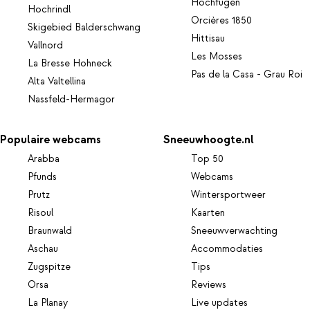
Hochfügen
Hochrindl
Orcières 1850
Skigebied Balderschwang
Hittisau
Vallnord
Les Mosses
La Bresse Hohneck
Pas de la Casa - Grau Roi
Alta Valtellina
Nassfeld-Hermagor
Populaire webcams
Sneeuwhoogte.nl
Arabba
Top 50
Pfunds
Webcams
Prutz
Wintersportweer
Risoul
Kaarten
Braunwald
Sneeuwverwachting
Aschau
Accommodaties
Zugspitze
Tips
Orsa
Reviews
La Planay
Live updates