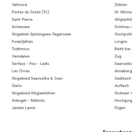
Vallnord
Zöblen
Portes du Soleil (Fr)
St. Micha
Saint Pierre
Altglashü
Achensee
Schönau 
Skigebiet Spitzingsee-Tegernsee
Gortipohl
Funäsfjällen
Livigno
Todtmoos
Reith bei
Vemdalen
Zug
Serfaus - Fiss - Ladis
Saariselk
Les Orres
Annaberg
Skigebied Saariselka & Inari
Saalbach
Geilo
Auffach
Skigebied Altglashütten
Stubaier 
Ankogel - Mallnitz
Hochgurg
Janske Lazne
Fügen