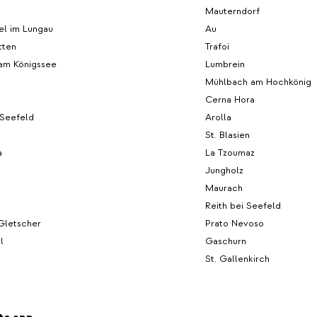
Mauterndorf
el im Lungau
Au
tten
Trafoi
am Königssee
Lumbrein
Mühlbach am Hochkönig
Cerna Hora
 Seefeld
Arolla
St. Blasien
a
La Tzoumaz
Jungholz
Maurach
Reith bei Seefeld
Gletscher
Prato Nevoso
l
Gaschurn
St. Gallenkirch