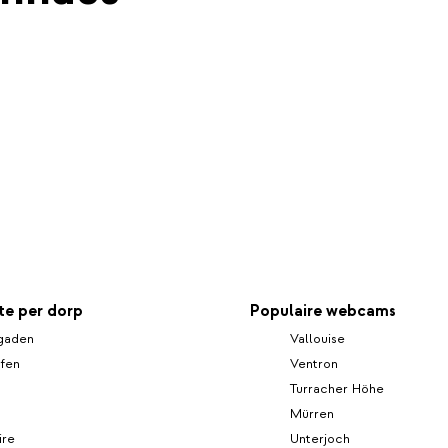
e per dorp
Populaire webcams
gaden
Vallouise
fen
Ventron
Turracher Höhe
Mürren
ire
Unterjoch