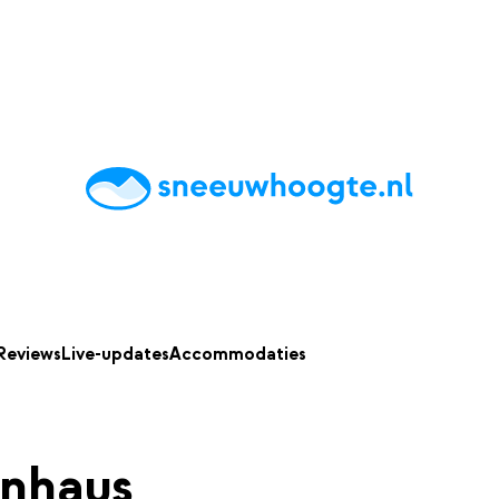
chting
Accommodaties
Tips
Reviews
Live updates
App
Reviews
Live-updates
Accommodaties
nhaus