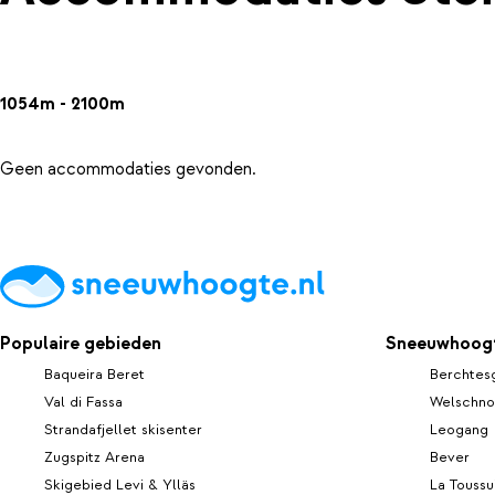
1054m - 2100m
Geen accommodaties gevonden.
Populaire gebieden
Sneeuwhoogt
Baqueira Beret
Berchtes
Val di Fassa
Welschno
Strandafjellet skisenter
Leogang
Zugspitz Arena
Bever
Skigebied Levi & Ylläs
La Toussu