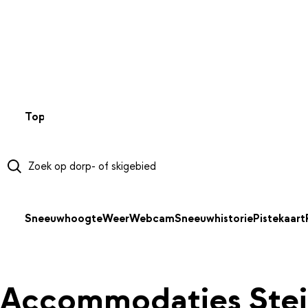
NAAR HOOFDINHOUD
Top 50
Webcams
Wintersportweer
Kaarten
Sneeuwverwa
Sneeuwhoogte
Weer
Webcam
Sneeuwhistorie
Pistekaart
Accommodaties Stei