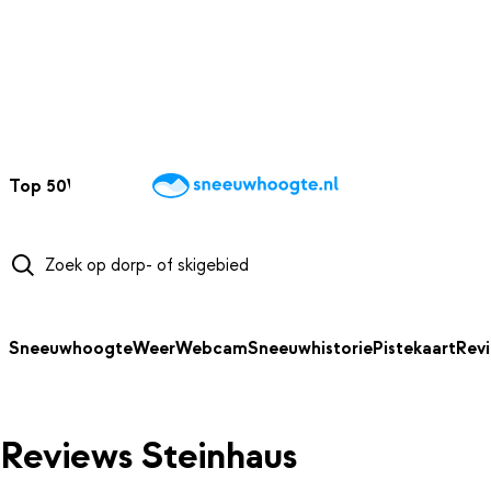
NAAR HOOFDINHOUD
Top 50
Webcams
Wintersportweer
Kaarten
Sneeuwverwacht
Sneeuwhoogte
Weer
Webcam
Sneeuwhistorie
Pistekaart
Rev
Reviews Steinhaus