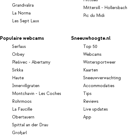
Grandvalira
Mittersill - Hollersbach
La Norma
Pic du Midi
Les Sept Laux
Populaire webcams
Sneeuwhoogte.nl
Serfaus
Top 50
Orbey
Webcams
Plešivec - Abertamy
Wintersportweer
Sirkka
Kaarten
Haute
Sneeuwverwachting
Innervillgraten
Accommodaties
Montchavin - Les Coches
Tips
Rohrmoos
Reviews
La Faucille
Live updates
Obertauern
App
Spittal an der Drau
Großarl