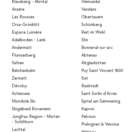
Klausberg - Ahrntal
Hemsedal
Anzère
Vandans
Les Rousses
Obertauern
Orsa-Grönklitt
Schönberg
Espace Lumière
Reit im Winkl
Adelboden - Lenk
Elm
Andermatt
Bonneval-sur-arc
Flumserberg
Abtenau
Säfsen
Altglashütten
Belchenbahn
Puy Saint Vincent 1800
Zermatt
Sixt
Dévoluy
Radstadt
Achensee
Saint Sorlin d'Arves
Mondolè Ski
Spital am Semmering
Skigebied Rovaniemi
Kaprun
Jungfrau Region - Mürren
Pelvoux
- Schilthorn
Pralognan la Vanoise
Lachtal
Hittisau