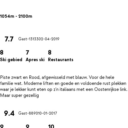
1054m - 2100m
7.7
Gast-13133
02-04-2019
8
7
8
Ski gebied
Apres ski
Restaurants
Piste zwart en Rood, afgewisseld met blauw. Voor de hele
familie wat. Moderne liften en goede en voldoende rust plekken
waar je lekker kunt eten op z'n italiaans met een Oostenrijkse link.
9.4
Gast-8890
10-01-2017
9
9
10