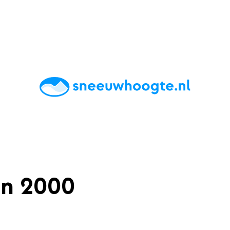
chting
Accommodaties
Tips
Reviews
Live updates
App
n 2000