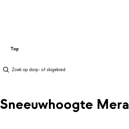
NAAR HOOFDINHOUD
Top 50
Webcams
Wintersportweer
Kaarten
Sneeuwverwa
Sneeuwhoogte Mera