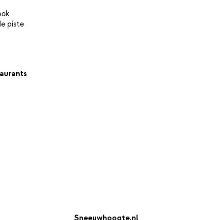
ook
de piste
aurants
Sneeuwhoogte.nl