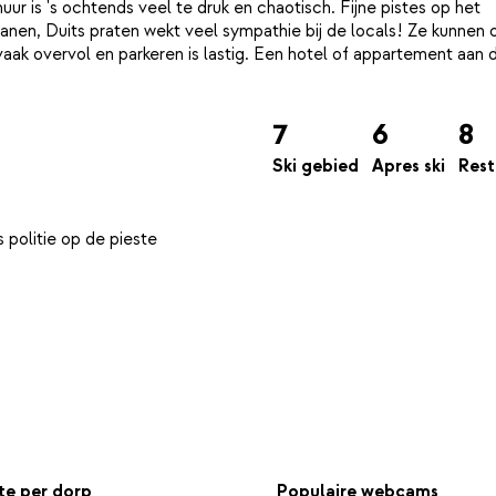
r is 's ochtends veel te druk en chaotisch. Fijne pistes op het
ianen, Duits praten wekt veel sympathie bij de locals! Ze kunnen 
vaak overvol en parkeren is lastig. Een hotel of appartement aan 
7
6
8
Ski gebied
Apres ski
Rest
e per dorp
Populaire webcams