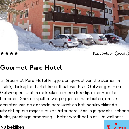
Italië
Sulden (Solda)
Gourmet Parc Hotel
In Gourmet Parc Hotel krijg je een gevoel van thuiskomen in
Italië, dankzij het hartelijke onthaal van Frau Gutwenger. Herr
Gutwenger staat in de keuken om een heerlijk diner voor te
bereiden. Snel de spullen wegleggen en naar buiten, om te
genieten van de gezonde berglucht en het indrukwekkende
uitzicht op die majestueuze Ortler berg. Zon in je gezicht, schone
lucht, prachtige omgeving... Beter wordt het niet. De wellness
en de keuken krijgen hier hoge beoordelingen, dus dat belooft
Nu bekijken
wat als je terugkomt van de pistes! En wil je een dag niet