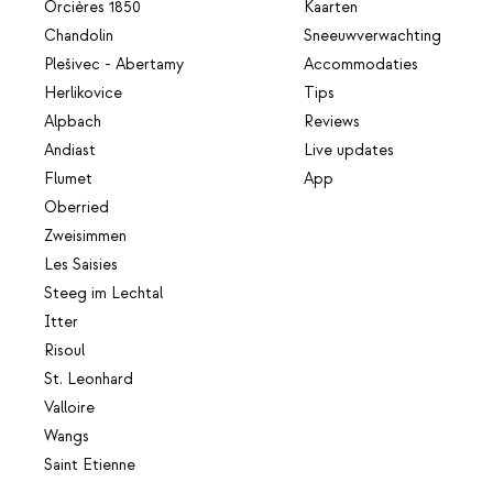
Orcières 1850
Kaarten
Chandolin
Sneeuwverwachting
Plešivec - Abertamy
Accommodaties
Herlikovice
Tips
Alpbach
Reviews
Andiast
Live updates
Flumet
App
Oberried
Zweisimmen
Les Saisies
Steeg im Lechtal
Itter
Risoul
St. Leonhard
Valloire
Wangs
Saint Etienne