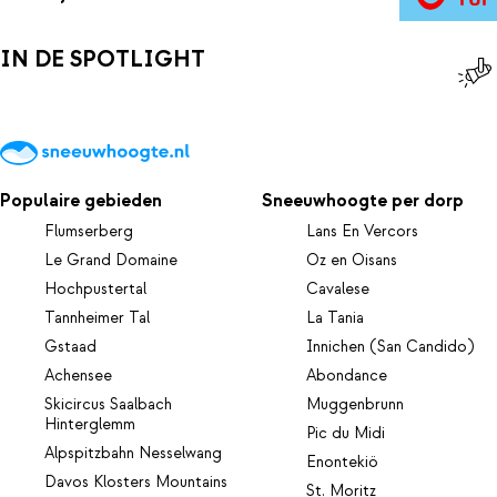
wintersporten? dan zijn bij voorbeeld de steden Bolzano en
Merano gemakkelijk te bereiken. Een dagje shoppen kan ook heel
IN DE SPOTLIGHT
gezellig zijn.
Populaire gebieden
Sneeuwhoogte per dorp
Flumserberg
Lans En Vercors
Le Grand Domaine
Oz en Oisans
Hochpustertal
Cavalese
Tannheimer Tal
La Tania
Gstaad
Innichen (San Candido)
Achensee
Abondance
Skicircus Saalbach
Muggenbrunn
Hinterglemm
Pic du Midi
Alpspitzbahn Nesselwang
Enontekiö
Davos Klosters Mountains
St. Moritz