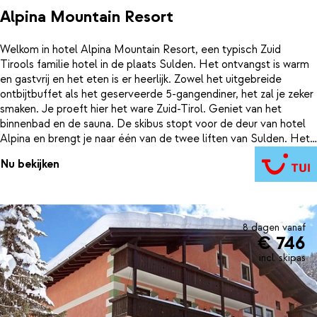
Alpina Mountain Resort
Welkom in hotel Alpina Mountain Resort, een typisch Zuid
Tirools familie hotel in de plaats Sulden. Het ontvangst is warm
en gastvrij en het eten is er heerlijk. Zowel het uitgebreide
ontbijtbuffet als het geserveerde 5-gangendiner, het zal je zeker
smaken. Je proeft hier het ware Zuid-Tirol. Geniet van het
binnenbad en de sauna. De skibus stopt voor de deur van hotel
Alpina en brengt je naar één van de twee liften van Sulden. Het
skigebied van Sulden is uitgebreid met een extra lift, waardoor er
Nu bekijken
enkele kilometers piste extra beschikbaar zijn. Het dorp is rustig
en gemoedelijk waar je kwaliteit mag verwachten voor een
gunstige prijs. De hoge ligging maakt Sulden sneeuwzeker
waardoor je tot en met Pasen kunt skiën.
8 dagen vanaf
€ 746
incl. skipas