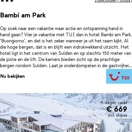
Italië
Sulden (Solda)
Bambi am Park
Op zoek naar een vakantie waar actie en ontspanning hand in
hand gaan? Vier je vakantie met TUI dan in hotel Bambi am Park.
‘Buongiorno’, en dat is het zeker wanneer je uit het raam kijkt. Al
die hoge bergen, dat is en blijft een indrukwekkend uitzicht. Het
hotel ligt in het centrum van Sulden en op slechts 150 meter van
de piste en de lift. De kamers bieden zicht op de prachtige
bergen rondom Sulden. Laat je onderdompelen in de gastvrijheid
en vriendelijkheid van het personeel en geniet na een dag op de
Nu bekijken
piste van de goede keuken in het hotel. En wist je dat de jam
zelfgemaakt is? Ze gebruiken in hotel Bambi am Park zo veel
mogelijk regionale producten. In de buurt van hotel Bambi vind
je de grootste kabelbaan ter wereld. Het skigebied Solda heeft
moderne liften, sneeuwzekerheid en prachtig geprepareerde
5 dagen vanaf
€ 669
pistes. Niet alleen skiërs maar ook langlaufers hebben bij hotel
Bambi am Park de vakantie van hun leven.
incl. skipas