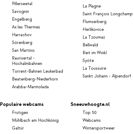
Pillerseetal
La Plagne
Savognin
Saint François Longchamp
Engelberg
Flumserberg
Ax les Thermes
Herlikovice
Harrachov
La Tzoumaz
Sörenberg
Bellwald
San Martino
Reit im Winkl
Raurisertal -
Syöte
Hochalmbahnen
La Toussuire
Torrent-Bahnen Leukerbad
Sankt Johann - Alpendorf
Beatenberg-Niederhorn
Arabba-Marmolada
Populaire webcams
Sneeuwhoogte.nl
Frutigen
Top 50
Mühlbach am Hochkönig
Webcams
Galtür
Wintersportweer