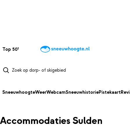
NAAR HOOFDINHOUD
Top 50
Webcams
Wintersportweer
Kaarten
Sneeuwverwacht
Sneeuwhoogte
Weer
Webcam
Sneeuwhistorie
Pistekaart
Rev
Accommodaties Sulden