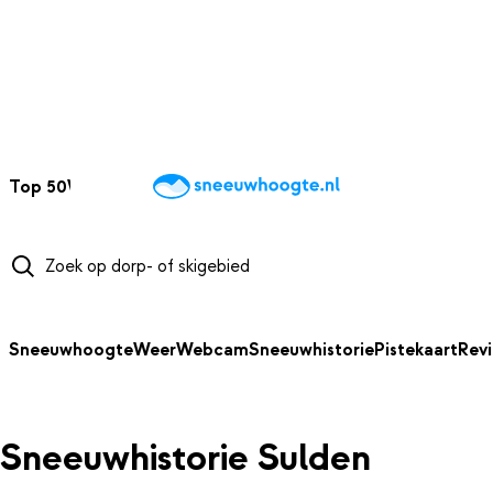
NAAR HOOFDINHOUD
Top 50
Webcams
Wintersportweer
Kaarten
Sneeuwverwacht
Sneeuwhoogte
Weer
Webcam
Sneeuwhistorie
Pistekaart
Rev
Sneeuwhistorie Sulden