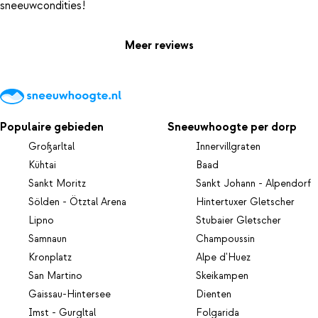
Meer reviews
Populaire gebieden
Sneeuwhoogte per dorp
Großarltal
Innervillgraten
Kühtai
Baad
Sankt Moritz
Sankt Johann - Alpendorf
Sölden - Ötztal Arena
Hintertuxer Gletscher
Lipno
Stubaier Gletscher
Samnaun
Champoussin
Kronplatz
Alpe d'Huez
San Martino
Skeikampen
Gaissau-Hintersee
Dienten
Imst - Gurgltal
Folgarida