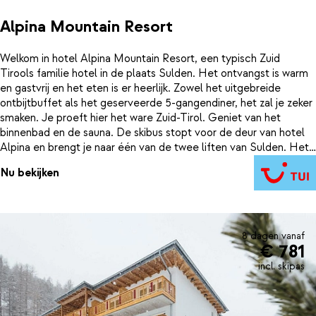
Alpina Mountain Resort
Welkom in hotel Alpina Mountain Resort, een typisch Zuid
Tirools familie hotel in de plaats Sulden. Het ontvangst is warm
en gastvrij en het eten is er heerlijk. Zowel het uitgebreide
ontbijtbuffet als het geserveerde 5-gangendiner, het zal je zeker
smaken. Je proeft hier het ware Zuid-Tirol. Geniet van het
binnenbad en de sauna. De skibus stopt voor de deur van hotel
Alpina en brengt je naar één van de twee liften van Sulden. Het
skigebied van Sulden is uitgebreid met een extra lift, waardoor er
Nu bekijken
enkele kilometers piste extra beschikbaar zijn. Het dorp is rustig
en gemoedelijk waar je kwaliteit mag verwachten voor een
gunstige prijs. De hoge ligging maakt Sulden sneeuwzeker
waardoor je tot en met Pasen kunt skiën.
8 dagen vanaf
€ 781
incl. skipas