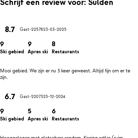
Schrijf een review voor: Sulden
8.7
Gast-22578
23-03-2025
9
9
8
Ski gebied
Apres ski
Restaurants
Mooi gebied. We zijn er nu 3 keer geweest. Altijd fijn om er te
6.7
Gast-22073
25-12-2024
9
5
6
Ski gebied
Apres ski
Restaurants
Hooggelegen met gletschers rondom. Koning ortler (ruim