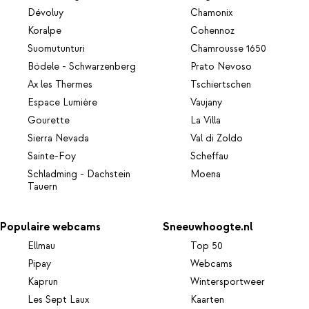
Dévoluy
Chamonix
Koralpe
Cohennoz
Suomutunturi
Chamrousse 1650
Bödele - Schwarzenberg
Prato Nevoso
Ax les Thermes
Tschiertschen
Espace Lumière
Vaujany
Gourette
La Villa
Sierra Nevada
Val di Zoldo
Sainte-Foy
Scheffau
Schladming - Dachstein
Moena
Tauern
Populaire webcams
Sneeuwhoogte.nl
Ellmau
Top 50
Pipay
Webcams
Kaprun
Wintersportweer
Les Sept Laux
Kaarten