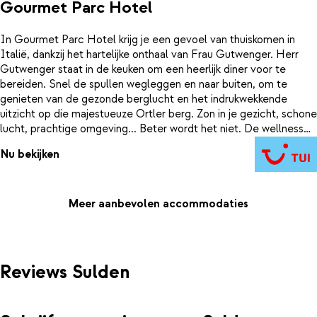
Gourmet Parc Hotel
In Gourmet Parc Hotel krijg je een gevoel van thuiskomen in
Italië, dankzij het hartelijke onthaal van Frau Gutwenger. Herr
Gutwenger staat in de keuken om een heerlijk diner voor te
bereiden. Snel de spullen wegleggen en naar buiten, om te
genieten van de gezonde berglucht en het indrukwekkende
uitzicht op die majestueuze Ortler berg. Zon in je gezicht, schone
lucht, prachtige omgeving... Beter wordt het niet. De wellness
en de keuken krijgen hier hoge beoordelingen, dus dat belooft
Nu bekijken
wat als je terugkomt van de pistes! En wil je een dag niet
wintersporten? dan zijn bij voorbeeld de steden Bolzano en
Merano gemakkelijk te bereiken. Een dagje shoppen kan ook heel
gezellig zijn.
Meer aanbevolen accommodaties
Reviews Sulden