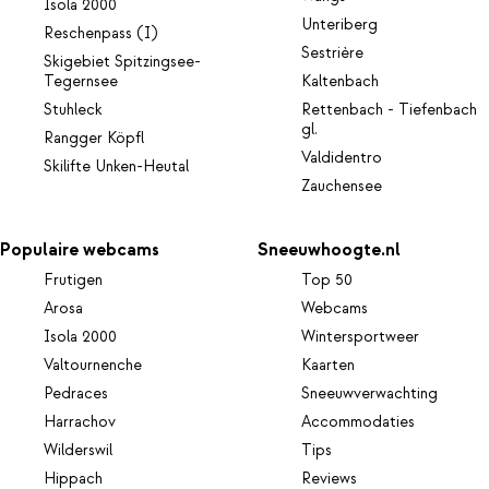
Isola 2000
Unteriberg
Reschenpass (I)
Sestrière
Skigebiet Spitzingsee-
Tegernsee
Kaltenbach
Stuhleck
Rettenbach - Tiefenbach
gl.
Rangger Köpfl
Valdidentro
Skilifte Unken-Heutal
Zauchensee
Populaire webcams
Sneeuwhoogte.nl
Frutigen
Top 50
Arosa
Webcams
Isola 2000
Wintersportweer
Valtournenche
Kaarten
Pedraces
Sneeuwverwachting
Harrachov
Accommodaties
Wilderswil
Tips
Hippach
Reviews