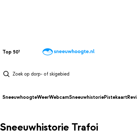
NAAR HOOFDINHOUD
Top 50
Webcams
Wintersportweer
Kaarten
Sneeuwverwacht
Sneeuwhoogte
Weer
Webcam
Sneeuwhistorie
Pistekaart
Rev
Sneeuwhistorie Trafoi