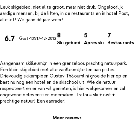
Leuk skigebied, niet al te groot, maar niet druk. Ongelooflijk
aardige mensen, bij de liften, in de restaurants en in hotel Post,
8
5
7
6.7
Gast-102
17-12-2012
Ski gebied
Apres ski
Restaurants
Aangenaam ski&euml;n in een grenzeloos prachtig natuurpark.
Een klein skigebied met alle vari&euml;teiten aan pistes.
Drievoudig skikampioen Gustav Th&ouml;ni groeide hier op en
baat nu nog een hotel en de skischool uit. Wie de natuur
respecteert en er van wil genieten, is hier welgekomen en zal
ongewone belevenissen meemaken. Trafoi = ski + rust +
Meer reviews