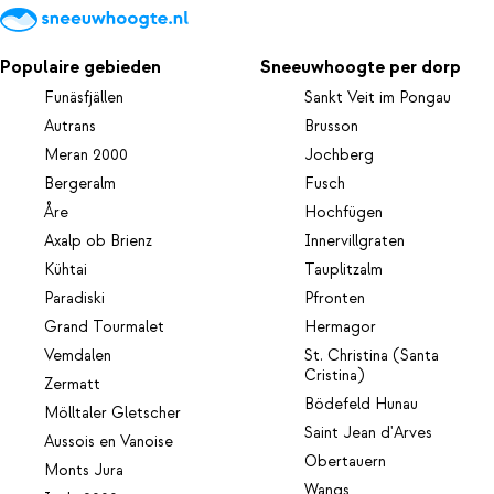
Populaire gebieden
Sneeuwhoogte per dorp
Funäsfjällen
Sankt Veit im Pongau
Autrans
Brusson
Meran 2000
Jochberg
Bergeralm
Fusch
Åre
Hochfügen
Axalp ob Brienz
Innervillgraten
Kühtai
Tauplitzalm
Paradiski
Pfronten
Grand Tourmalet
Hermagor
Vemdalen
St. Christina (Santa
Cristina)
Zermatt
Bödefeld Hunau
Mölltaler Gletscher
Saint Jean d'Arves
Aussois en Vanoise
Obertauern
Monts Jura
Wangs