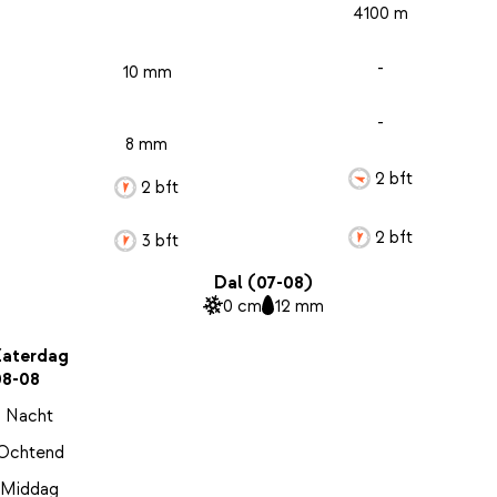
4100 m
-
10 mm
-
8 mm
2 bft
2 bft
2 bft
3 bft
Dal (07-08)
0 cm
12 mm
Zaterdag
08-08
Nacht
Ochtend
Middag