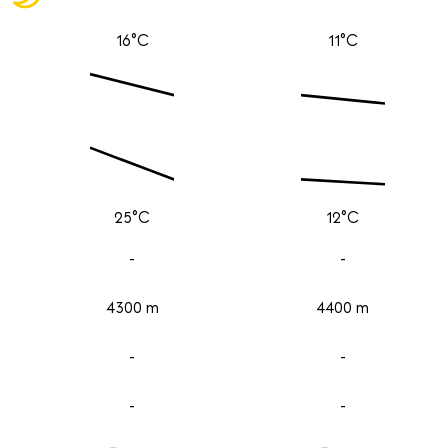
16°C
11°C
25°C
12°C
-
-
4300 m
4400 m
-
-
-
-