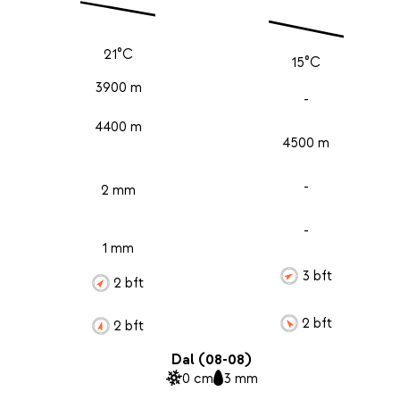
21°C
15°C
3900 m
-
4400 m
4500 m
-
2 mm
-
1 mm
3 bft
2 bft
2 bft
2 bft
Dal (08-08)
0 cm
3 mm