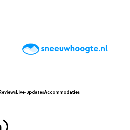
chting
Accommodaties
Tips
Reviews
Live updates
App
Reviews
Live-updates
Accommodaties
a)