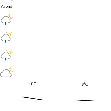
Avond
11°C
8°C