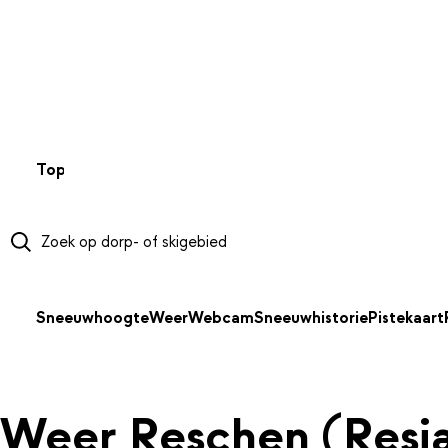
NAAR HOOFDINHOUD
Top 50
Webcams
Wintersportweer
Kaarten
Sneeuwverwa
Sneeuwhoogte
Weer
Webcam
Sneeuwhistorie
Pistekaart
Weer Reschen (Resi