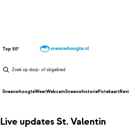
NAAR HOOFDINHOUD
Top 50
Webcams
Wintersportweer
Kaarten
Sneeuwverwacht
Sneeuwhoogte
Weer
Webcam
Sneeuwhistorie
Pistekaart
Rev
Live updates St. Valentin