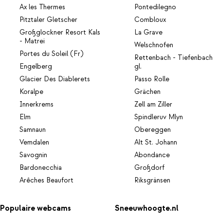
Ax les Thermes
Pontedilegno
Pitztaler Gletscher
Combloux
Großglockner Resort Kals
La Grave
- Matrei
Welschnofen
Portes du Soleil (Fr)
Rettenbach - Tiefenbach
Engelberg
gl.
Glacier Des Diablerets
Passo Rolle
Koralpe
Grächen
Innerkrems
Zell am Ziller
Elm
Spindleruv Mlyn
Samnaun
Obereggen
Vemdalen
Alt St. Johann
Savognin
Abondance
Bardonecchia
Großdorf
Arêches Beaufort
Riksgränsen
Populaire webcams
Sneeuwhoogte.nl