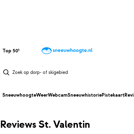
NAAR HOOFDINHOUD
Top 50
Webcams
Wintersportweer
Kaarten
Sneeuwverwacht
Sneeuwhoogte
Weer
Webcam
Sneeuwhistorie
Pistekaart
Rev
Reviews St. Valentin