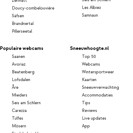
Zermatt
Les Albiez
Doucy-combelouvière
Samnaun
Säfsen
Brandnertal
Pillerseetal
Populaire webcams
Sneeuwhoogte.nl
Saanen
Top 50
Avoriaz
Webcams
Beatenberg
Wintersportweer
Lofsdalen
Kaarten
Åre
Sneeuwverwachting
Mieders
Accommodaties
Seis am Schlern
Tips
Carezza
Reviews
Tulfes
Live updates
Mösern
App