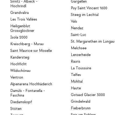
Sirnitz - Albeck -
Gargellen
Hochrindl
Puy Saint Vincent 1600
Grandvalira
Steeg im Lechtal
Les Trois Vallées
Vals
Heiligenblut
Nendaz
Grossglockner
Saint-Luc
Isola 2000
St. Margarethen im Lungau
Kreischberg - Murau
Melchsee
Saint Maurice sur Moselle
Lenzerheide
Kandersteg
Rauris
Hochficht
La Toussuire
Wildschönau
Telfes
Ventron
Mühltal
Alpenarena Hochhäderich
Haute
Damüls - Fontanella -
Gstaad Glacier 3000
Faschina
Grindelwald
Diedamskopf
Fieberbrunn
Stöten
Seis am Schlern