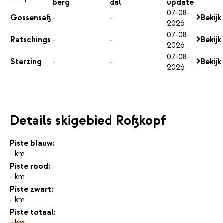
berg
dal
update
07-08-
Gossensaß
-
-
Bekijk
2026
07-08-
Ratschings
-
-
Bekijk
2026
07-08-
Sterzing
-
-
Bekijk
2026
Details skigebied Roßkopf
Piste blauw:
- km
Piste rood:
- km
Piste zwart:
- km
Piste totaal:
- km