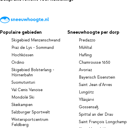
Populaire gebieden
Sneeuwhoogte per dorp
Skigebied Menzenschwand
Predazzo
Praz de Lys - Sommand
Mühltal
Hochkössen
Hafling
Ordino
Chamrousse 1650
Skigebied Bolsterlang -
Avoriaz
Hörnerbahn
Bayerisch Eisenstein
Suomutunturi
Saint Jean d'Arves
Val Cenis Vanoise
Lungötz
Mondolè Ski
Ylläsjärvi
Skeikampen
Gossensaß
Salzburger Sportwelt
Spittal an der Drau
Wintersportcentrum
Saint François Longchamp
Feldberg