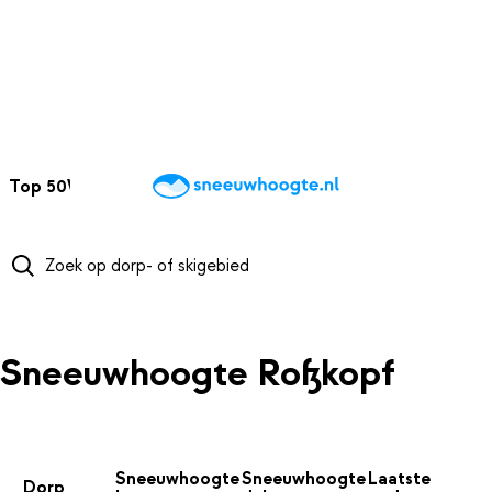
NAAR HOOFDINHOUD
Top 50
Webcams
Wintersportweer
Kaarten
Sneeuwverwacht
Sneeuwhoogte Roßkopf
Sneeuwhoogte
Sneeuwhoogte
Laatste
Dorp