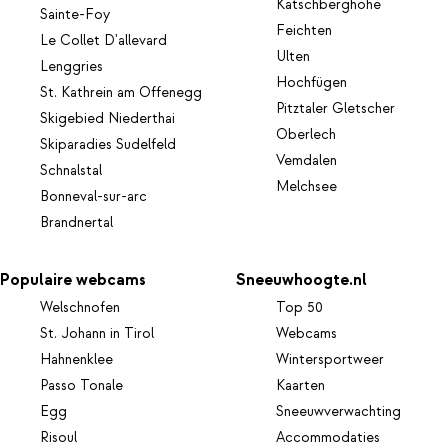
Katschberghöhe
Sainte-Foy
Feichten
Le Collet D'allevard
Ulten
Lenggries
Hochfügen
St. Kathrein am Offenegg
Pitztaler Gletscher
Skigebied Niederthai
Oberlech
Skiparadies Sudelfeld
Vemdalen
Schnalstal
Melchsee
Bonneval-sur-arc
Brandnertal
Populaire webcams
Sneeuwhoogte.nl
Welschnofen
Top 50
St. Johann in Tirol
Webcams
Hahnenklee
Wintersportweer
Passo Tonale
Kaarten
Egg
Sneeuwverwachting
Risoul
Accommodaties