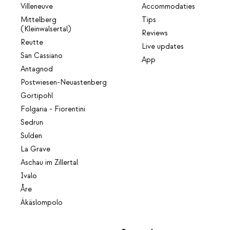
Villeneuve
Accommodaties
Mittelberg
Tips
(Kleinwalsertal)
Reviews
Reutte
Live updates
San Cassiano
App
Antagnod
Postwiesen-Neuastenberg
Gortipohl
Folgaria - Fiorentini
Sedrun
Sulden
La Grave
Aschau im Zillertal
Ivalo
Åre
Äkäslompolo