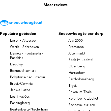
Meer reviews
Populaire gebieden
Sneeuwhoogte per dorp
Loser - Altausee
Arc 2000
Warth - Schröcken
Prémanon
Damüls - Fontanella -
Altenmarkt
Faschina
Bach im Lechtal
Dévoluy
Oberiberg
Bonneval-sur-arc
Harrachov
Rokytnice nad Jizerou
Bartholomäberg
Breuil-Cervinia
Trysil
Janske Lazne
Brixen im Thale
Les 4 vallées
Reith bei Kitzbühel
Fanningberg
Bonneval-sur-arc
Beatenberg-Niederhorn