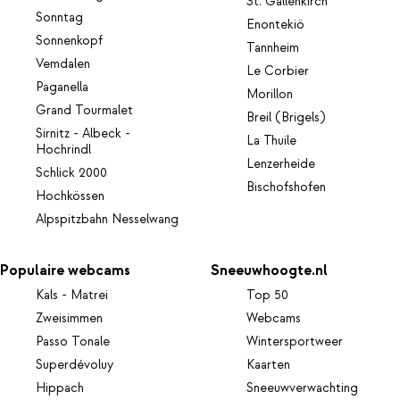
St. Gallenkirch
Sonntag
Enontekiö
Sonnenkopf
Tannheim
Vemdalen
Le Corbier
Paganella
Morillon
Grand Tourmalet
Breil (Brigels)
Sirnitz - Albeck -
La Thuile
Hochrindl
Lenzerheide
Schlick 2000
Bischofshofen
Hochkössen
Alpspitzbahn Nesselwang
Populaire webcams
Sneeuwhoogte.nl
Kals - Matrei
Top 50
Zweisimmen
Webcams
Passo Tonale
Wintersportweer
Superdévoluy
Kaarten
Hippach
Sneeuwverwachting