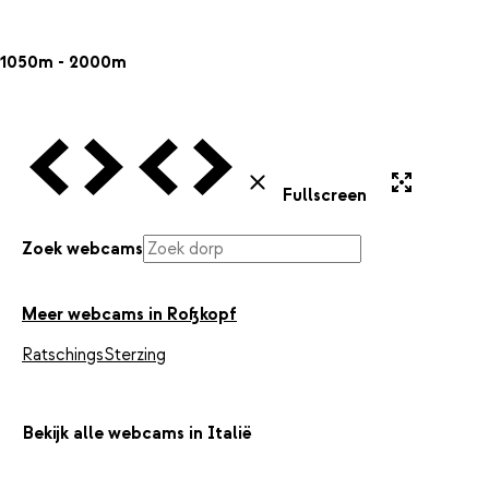
1050m - 2000m
Vorige Webcam
Volgende Webcam
Vorige Webcam
Volgende Webcam
Uitvergroten
Sluiten
Fullscreen
Zoek webcams
Meer webcams in Roßkopf
Ratschings
Sterzing
Bekijk alle webcams in Italië