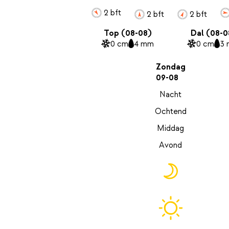
2 bft
2 bft
2 bft
Top (08-08)
Dal (08-0
0 cm
4 mm
0 cm
3
Zondag
09-08
Nacht
Ochtend
Middag
Avond