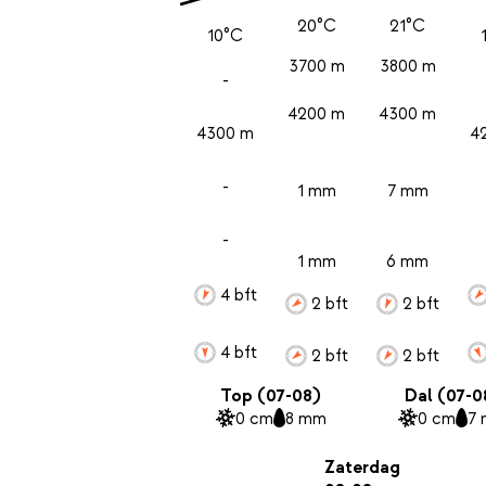
20°C
21°C
10°C
3700 m
3800 m
-
4200 m
4300 m
4300 m
4
-
1 mm
7 mm
-
1 mm
6 mm
4 bft
2 bft
2 bft
4 bft
2 bft
2 bft
Top (07-08)
Dal (07-0
0 cm
8 mm
0 cm
7
Zaterdag