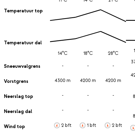
Temperatuur top
Temperatuur dal
14°C
18°C
28°C
3
-
-
-
Sneeuwvalgrens
4
4300 m
4200 m
4200 m
Vorstgrens
-
-
-
Neerslag top
-
-
-
Neerslag dal
2 bft
1 bft
2 bft
Wind top