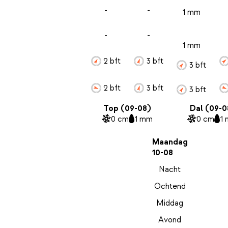
-
-
1 mm
-
-
1 mm
2 bft
3 bft
3 bft
2 bft
3 bft
3 bft
Top (09-08)
Dal (09-0
0 cm
1 mm
0 cm
1
Maandag
10-08
Nacht
Ochtend
Middag
Avond