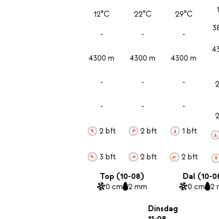
12°C
22°C
29°C
3
-
-
-
4
4300 m
4300 m
4300 m
-
-
-
-
-
-
2 bft
2 bft
1 bft
3 bft
2 bft
2 bft
Top (10-08)
Dal (10-0
0 cm
2 mm
0 cm
2
Dinsdag