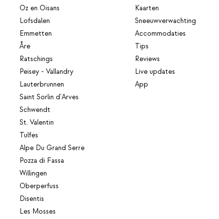
Oz en Oisans
Kaarten
Lofsdalen
Sneeuwverwachting
Emmetten
Accommodaties
Åre
Tips
Ratschings
Reviews
Peisey - Vallandry
Live updates
Lauterbrunnen
App
Saint Sorlin d'Arves
Schwendt
St. Valentin
Tulfes
Alpe Du Grand Serre
Pozza di Fassa
Willingen
Oberperfuss
Disentis
Les Mosses