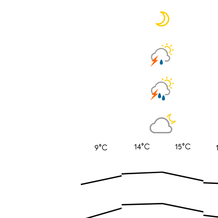
14°C
15°C
9°C