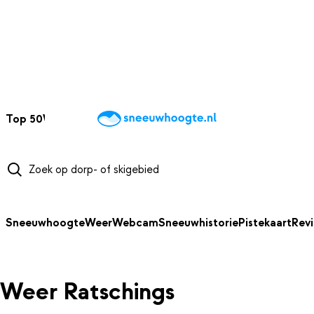
NAAR HOOFDINHOUD
Top 50
Webcams
Wintersportweer
Kaarten
Sneeuwverwacht
Sneeuwhoogte
Weer
Webcam
Sneeuwhistorie
Pistekaart
Rev
Weer Ratschings