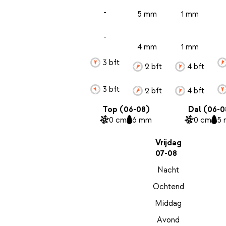
-
5 mm
1 mm
-
4 mm
1 mm
3 bft
2 bft
4 bft
3 bft
2 bft
4 bft
Top (06-08)
Dal (06-0
0 cm
6 mm
0 cm
5
Vrijdag
07-08
Nacht
Ochtend
Middag
Avond