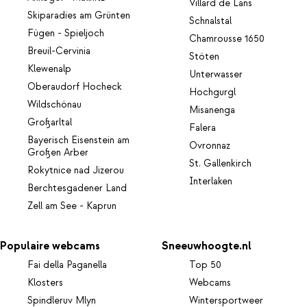
Villard de Lans
Skiparadies am Grünten
Schnalstal
Fügen - Spieljoch
Chamrousse 1650
Breuil-Cervinia
Stöten
Klewenalp
Unterwasser
Oberaudorf Hocheck
Hochgurgl
Wildschönau
Misanenga
Großarltal
Falera
Bayerisch Eisenstein am
Ovronnaz
Großen Arber
St. Gallenkirch
Rokytnice nad Jizerou
Interlaken
Berchtesgadener Land
Zell am See - Kaprun
Populaire webcams
Sneeuwhoogte.nl
Fai della Paganella
Top 50
Klosters
Webcams
Spindleruv Mlyn
Wintersportweer