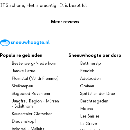
Meer reviews
Populaire gebieden
Sneeuwhoogte per dorp
Beatenberg-Niederhorn
Bettmeralp
Janske Lazne
Fendels
Fleimstal (Val di Fiemme)
Adelboden
Skeikampen
Grainau
Skigebied Rovaniemi
Spittal an der Drau
Jungfrau Region - Mürren
Berchtesgaden
- Schilthorn
Moena
Kaunertaler Gletscher
Les Saisies
Diedamskopf
La Grave
Ankogel - Mallnitz