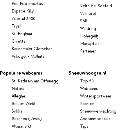
Pec Pod Snezkou
Reith bei Seefeld
Espace Killy
Valmorel
Zillertal 3000
Söll
Trysil
Waidring
St. Englmar
Hohegeiß
Civetta
Mariapfarr
Kaunertaler Gletscher
Partenen
Ankogel - Mallnitz
Populaire webcams
Sneeuwhoogte.nl
St. Kathrein am Offenegg
Top 50
Naters
Webcams
Alleghe
Wintersportweer
Reit im Winkl
Kaarten
Sirkka
Sneeuwverwachting
Reschen (Resia)
Accommodaties
Altenmarkt
Tips