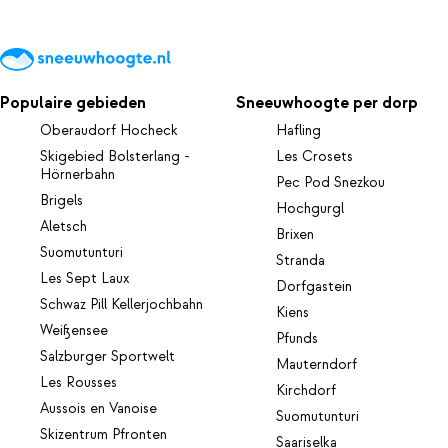
Populaire gebieden
Sneeuwhoogte per dorp
Oberaudorf Hocheck
Hafling
Skigebied Bolsterlang -
Les Crosets
Hörnerbahn
Pec Pod Snezkou
Brigels
Hochgurgl
Aletsch
Brixen
Suomutunturi
Stranda
Les Sept Laux
Dorfgastein
Schwaz Pill Kellerjochbahn
Kiens
Weißensee
Pfunds
Salzburger Sportwelt
Mauterndorf
Les Rousses
Kirchdorf
Aussois en Vanoise
Suomutunturi
Skizentrum Pfronten
Saariselka