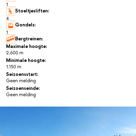
1
Stoeltjesliften:
4
Gondels:
1
Bergtreinen:
-
Maximale hoogte:
2.600 m
Minimale hoogte:
1.150 m
Seizoensstart:
Geen melding
Seizoenseinde:
Geen melding