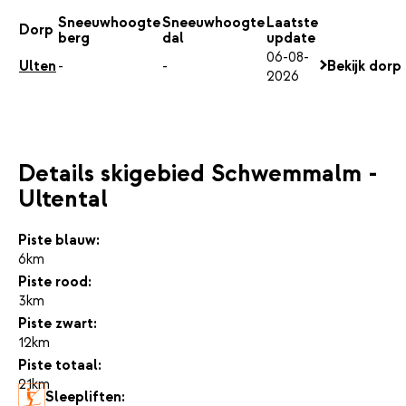
Sneeuwhoogte
Sneeuwhoogte
Laatste
Dorp
berg
dal
update
06-08-
Ulten
-
-
Bekijk dorp
2026
Details skigebied Schwemmalm -
Ultental
Piste blauw:
6km
Piste rood:
3km
Piste zwart:
12km
Piste totaal:
21km
Sleepliften: