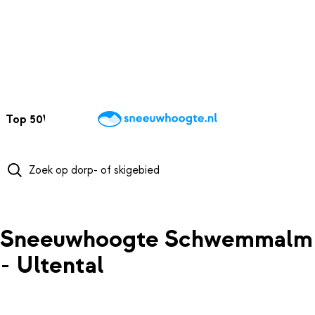
NAAR HOOFDINHOUD
Top 50
Webcams
Wintersportweer
Kaarten
Sneeuwverwacht
Sneeuwhoogte Schwemmalm
- Ultental