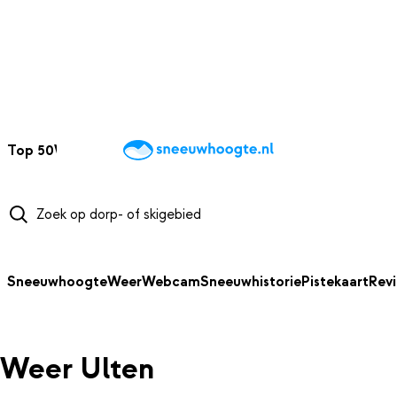
NAAR HOOFDINHOUD
Top 50
Webcams
Wintersportweer
Kaarten
Sneeuwverwacht
Sneeuwhoogte
Weer
Webcam
Sneeuwhistorie
Pistekaart
Rev
Weer Ulten