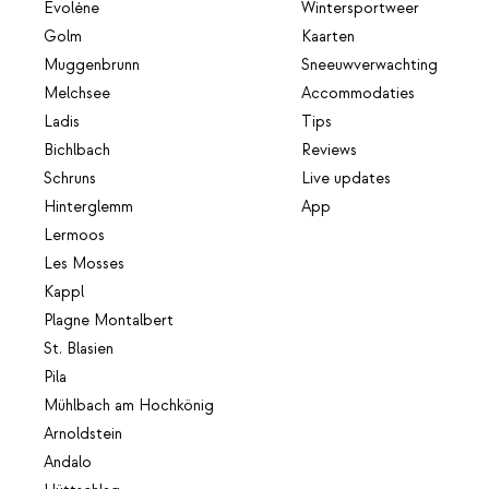
Evolène
Wintersportweer
Golm
Kaarten
Muggenbrunn
Sneeuwverwachting
Melchsee
Accommodaties
Ladis
Tips
Bichlbach
Reviews
Schruns
Live updates
Hinterglemm
App
Lermoos
Les Mosses
Kappl
Plagne Montalbert
St. Blasien
Pila
Mühlbach am Hochkönig
Arnoldstein
Andalo