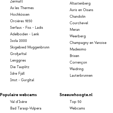
Zermatt
Altastenberg
Ax les Thermes
Auris en Oisans
Hochkössen
Chandolin
Orcières 1850
Courchevel
Serfaus - Fiss - Ladis
Meran
Adelboden - Lenk
Weerberg
Isola 2000
Champagny en Vanoise
Skigebied Muggenbrunn
Madesimo
Großarltal
Brixen
Lenggries
Corrençon
Die Tauplitz
Waidring
Idre Fjäll
Lauterbrunnen
Imst - Gurgltal
Populaire webcams
Sneeuwhoogte.nl
Val d'Isère
Top 50
Bad Tarasp-Vulpera
Webcams