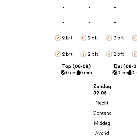
-
-
-
-
-
-
2 bft
2 bft
2 bft
2 bft
2 bft
2 bft
Top (08-08)
Dal (08-0
0 cm
0 mm
0 cm
0
Zondag
09-08
Nacht
Ochtend
Middag
Avond