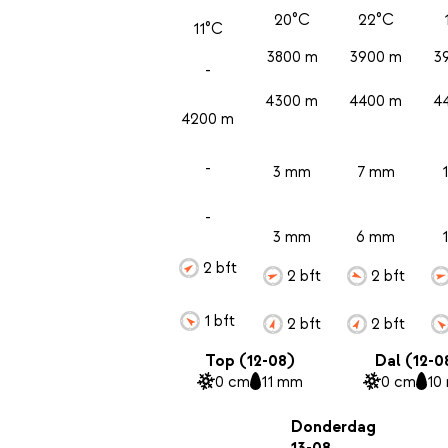
20°C
22°C
11°C
3800 m
3900 m
3
-
4300 m
4400 m
4
4200 m
-
3 mm
7 mm
-
3 mm
6 mm
2 bft
2 bft
2 bft
1 bft
2 bft
2 bft
Top (12-08)
Dal (12-0
0 cm
11 mm
0 cm
10
Donderdag