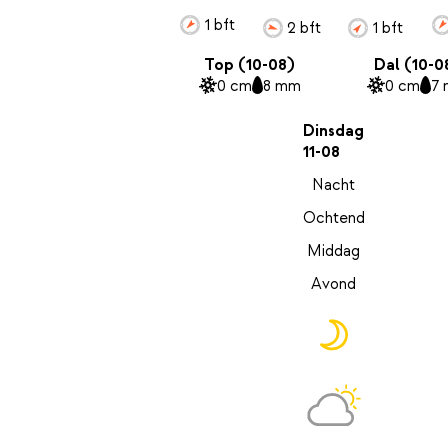
1 bft
2 bft
1 bft
Top (10-08)
Dal (10-0
0 cm
8 mm
0 cm
7
Dinsdag
11-08
Nacht
Ochtend
Middag
Avond