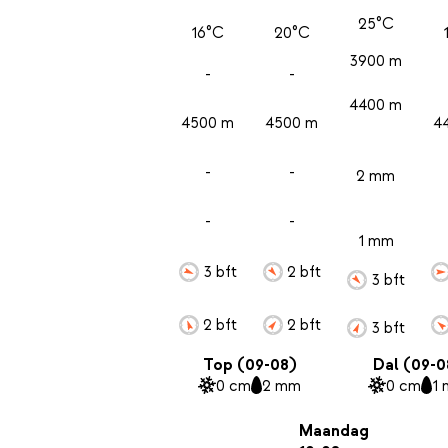
25°C
16°C
20°C
3900 m
-
-
4400 m
4500 m
4500 m
4
-
-
2 mm
-
-
1 mm
3 bft
2 bft
3 bft
2 bft
2 bft
3 bft
Top (09-08)
Dal (09-0
0 cm
2 mm
0 cm
1
Maandag