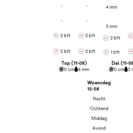
-
-
4 mm
-
-
3 mm
2 bft
2 bft
2 bft
2 bft
2 bft
1 bft
Top (11-08)
Dal (11-0
0 cm
4 mm
0 cm
3
Woensdag
12-08
Nacht
Ochtend
Middag
Avond