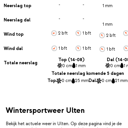
-
-
Neerslag top
1 mm
-
-
Neerslag dal
1 mm
2 bft
1 bft
Wind top
2 bft
1 bft
1 bft
Wind dal
1 bft
Top (14-08)
Dal (14-0
Totale neerslag
0 cm
1 mm
0 cm
1
Totale neerslag komende 5 dagen
Top
0 cm
25 mm
Dal
0 cm
21 mm
Wintersportweer Ulten
Bekijk het actuele weer in Ulten. Op deze pagina vind je de