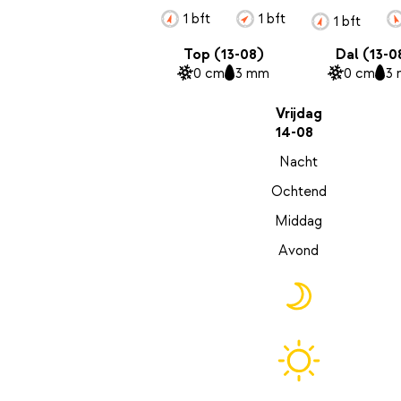
1 bft
1 bft
1 bft
Top (13-08)
Dal (13-0
0 cm
3 mm
0 cm
3
Vrijdag
14-08
Nacht
Ochtend
Middag
Avond