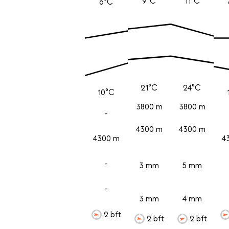
9°C
11°C
6°C
21°C
24°C
10°C
3800 m
3800 m
-
4300 m
4300 m
4300 m
4
-
3 mm
5 mm
-
3 mm
4 mm
2 bft
2 bft
2 bft