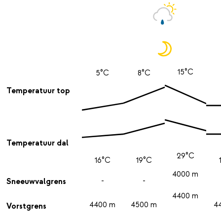
15°C
5°C
8°C
Temperatuur top
Temperatuur dal
29°C
16°C
19°C
4000 m
-
-
Sneeuwvalgrens
4400 m
4400 m
4500 m
4
Vorstgrens