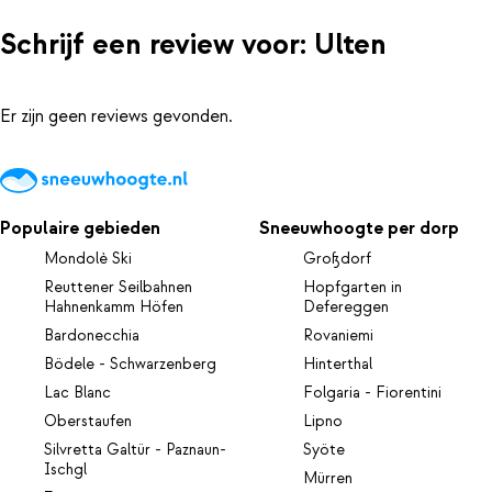
Schrijf een review voor: Ulten
Er zijn geen reviews gevonden.
Populaire gebieden
Sneeuwhoogte per dorp
Mondolè Ski
Großdorf
Reuttener Seilbahnen
Hopfgarten in
Hahnenkamm Höfen
Defereggen
Bardonecchia
Rovaniemi
Bödele - Schwarzenberg
Hinterthal
Lac Blanc
Folgaria - Fiorentini
Oberstaufen
Lipno
Silvretta Galtür - Paznaun-
Syöte
Ischgl
Mürren