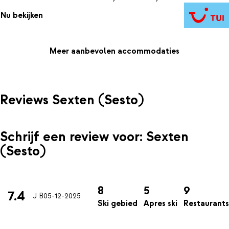
de skilift dichtbij ben je zo op de pistes. Aan het eind van een
Nu bekijken
dag skiën geniet je van een heerlijk diner in het restaurant. Om
het helemaal compleet te maken kun je ook nog genieten van de
fijne wellness.
Meer aanbevolen accommodaties
Reviews Sexten (Sesto)
Schrijf een review voor: Sexten
(Sesto)
8
5
9
7.4
J B
05-12-2025
Ski gebied
Apres ski
Restaurants