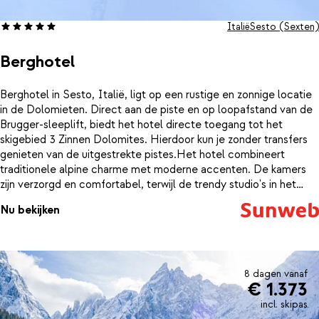
Italië
Sesto (Sexten)
Berghotel
Berghotel in Sesto, Italië, ligt op een rustige en zonnige locatie
in de Dolomieten. Direct aan de piste en op loopafstand van de
Brugger-sleeplift, biedt het hotel directe toegang tot het
skigebied 3 Zinnen Dolomites. Hierdoor kun je zonder transfers
genieten van de uitgestrekte pistes.Het hotel combineert
traditionele alpine charme met moderne accenten. De kamers
zijn verzorgd en comfortabel, terwijl de trendy studio's in het
Lärchenhaus een eigentijdse sfeer uitstralen. Alle
Nu bekijken
accommodaties zijn voorzien van natuurlijke materialen zoals
hout en steen, wat bijdraagt aan een warme en authentieke
ambiance.Na een dag op de piste kun je ontspannen in het
uitgebreide wellnesscentrum van het hotel. Hier vind je een
binnenzwembad, diverse sauna's en een panoramisch
8 dagen vanaf
€ 1.373
buitenzwembad met uitzicht op de Dolomieten. De Zirm SPA
biedt een scala aan behandelingen, waaronder massages en
incl. skipas
schoonheidsbehandelingen, voor ultieme ontspanning