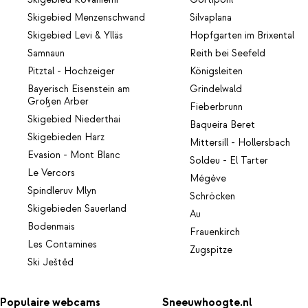
Skigebied Rovaniemi
Gortipohl
Skigebied Menzenschwand
Silvaplana
Skigebied Levi & Ylläs
Hopfgarten im Brixental
Samnaun
Reith bei Seefeld
Pitztal - Hochzeiger
Königsleiten
Bayerisch Eisenstein am
Grindelwald
Großen Arber
Fieberbrunn
Skigebied Niederthai
Baqueira Beret
Skigebieden Harz
Mittersill - Hollersbach
Evasion - Mont Blanc
Soldeu - El Tarter
Le Vercors
Mégève
Spindleruv Mlyn
Schröcken
Skigebieden Sauerland
Au
Bodenmais
Frauenkirch
Les Contamines
Zugspitze
Ski Ještěd
Populaire webcams
Sneeuwhoogte.nl