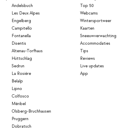
Andelsbuch
Top 50
Les Deux Alpes
Webcams
Engelberg
Wintersportweer
Campitello
Kaarten
Fontanella
Sneeuwverwachting
Disentis
Accommodaties
Altenau-Torfhaus
Tips
Hüttschlag
Reviews
Sedrun
Live updates
La Rosière
App
Belalp
Lipno
Colfosco
Méribel
Olsberg-Bruchhausen
Pruggern
Dobratsch