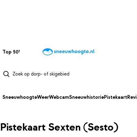
NAAR HOOFDINHOUD
Top 50
Webcams
Wintersportweer
Kaarten
Sneeuwverwacht
Sneeuwhoogte
Weer
Webcam
Sneeuwhistorie
Pistekaart
Rev
Pistekaart Sexten (Sesto)