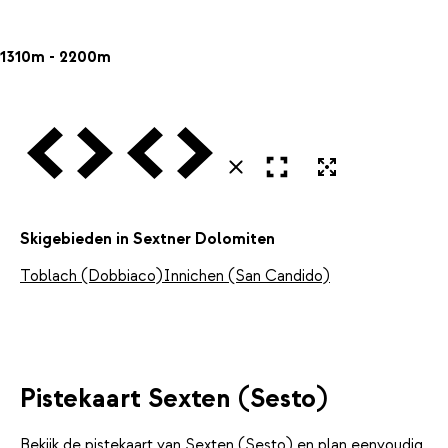
1310m - 2200m
Vorige
Volgende
Vorige
Volgende
Open in volledig scherm
Uitvergroten
Sluiten
Skigebieden in Sextner Dolomiten
Toblach (Dobbiaco)
Innichen (San Candido)
Pistekaart Sexten (Sesto)
Bekijk de pistekaart van Sexten (Sesto) en plan eenvoudig