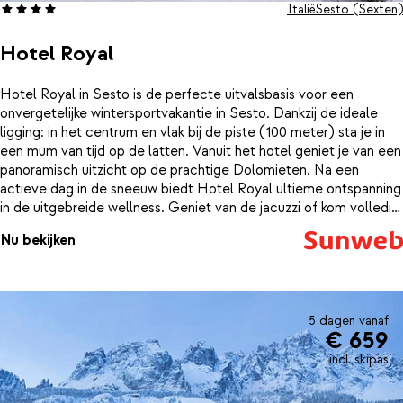
Italië
Sesto (Sexten)
Hotel Royal
Hotel Royal in Sesto is de perfecte uitvalsbasis voor een
onvergetelijke wintersportvakantie in Sesto. Dankzij de ideale
ligging: in het centrum en vlak bij de piste (100 meter) sta je in
een mum van tijd op de latten. Vanuit het hotel geniet je van een
panoramisch uitzicht op de prachtige Dolomieten. Na een
actieve dag in de sneeuw biedt Hotel Royal ultieme ontspanning
in de uitgebreide wellness. Geniet van de jacuzzi of kom volledig
tot rust in de sauna en het stoombad. Iedere ochtend word je
Nu bekijken
verwelkomd met een heerlijk ontbijt, bereid met verse, lokale
producten – de perfecte start van een dag vol avontuur in de
bergen. Hotel Royal combineert luxe en gastvrijheid met de
pure schoonheid van de natuur, voor een verblijf dat je niet snel
zult vergeten.
5 dagen vanaf
€ 659
incl. skipas