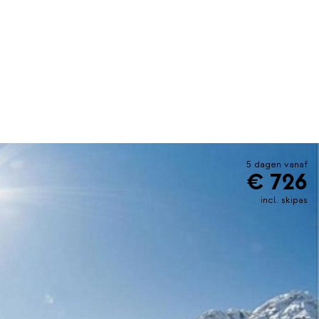
5 dagen vanaf
€ 726
incl. skipas