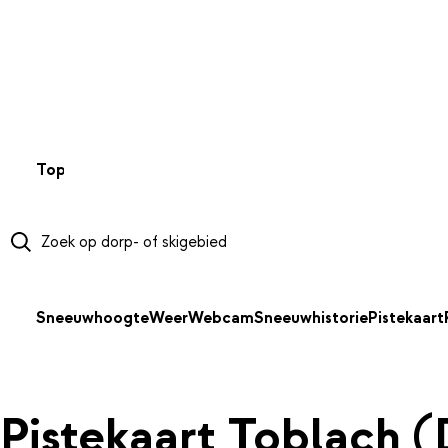
NAAR HOOFDINHOUD
Top 50
Webcams
Wintersportweer
Kaarten
Sneeuwverwa
Sneeuwhoogte
Weer
Webcam
Sneeuwhistorie
Pistekaart
Pistekaart Toblach 