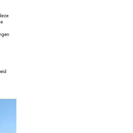
 deze
je
ingen
eid