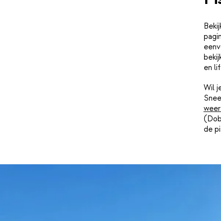
Beki
pagin
eenvo
bekij
en li
Wil 
Snee
weer
(Dobb
de pi