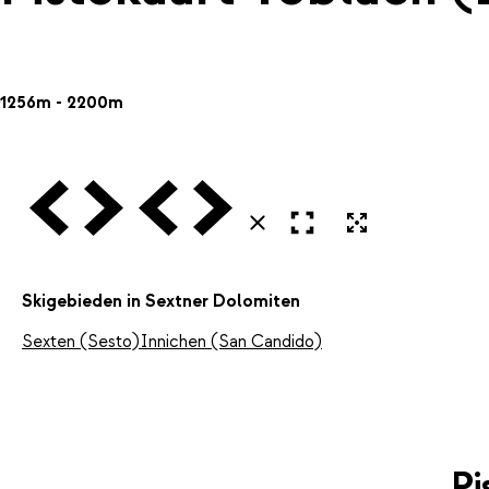
1256m - 2200m
Vorige
Volgende
Vorige
Volgende
Open in volledig scherm
Uitvergroten
Sluiten
Skigebieden in Sextner Dolomiten
Sexten (Sesto)
Innichen (San Candido)
Pi