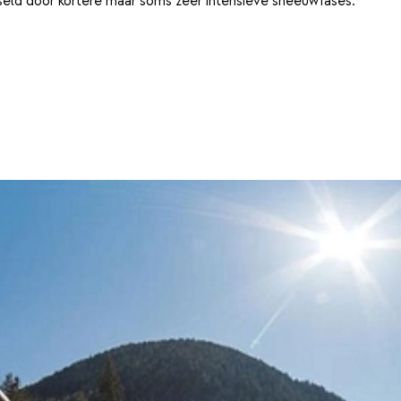
eld door kortere maar soms zeer intensieve sneeuwfases.