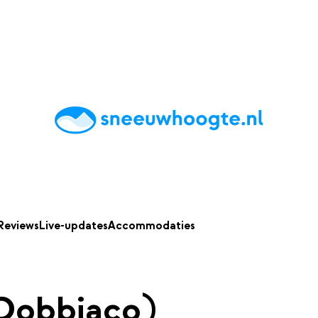
chting
Accommodaties
Tips
Reviews
Live updates
App
Reviews
Live-updates
Accommodaties
(Dobbiaco)