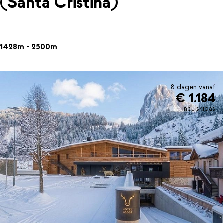
(Santa Cristina)
1428m - 2500m
8 dagen vanaf
€ 1.184
incl. skipas