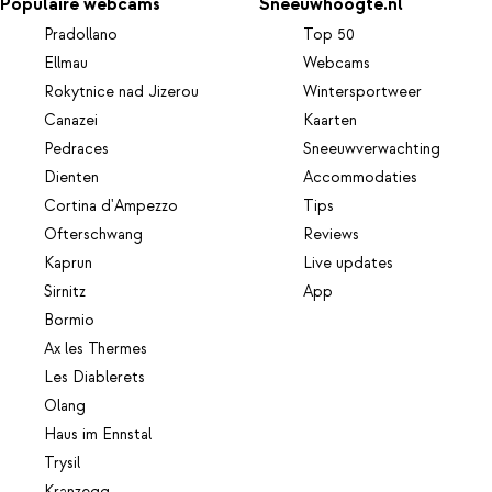
Populaire webcams
Sneeuwhoogte.nl
Pradollano
Top 50
Ellmau
Webcams
Rokytnice nad Jizerou
Wintersportweer
Canazei
Kaarten
Pedraces
Sneeuwverwachting
Dienten
Accommodaties
Cortina d'Ampezzo
Tips
Ofterschwang
Reviews
Kaprun
Live updates
Sirnitz
App
Bormio
Ax les Thermes
Les Diablerets
Olang
Haus im Ennstal
Trysil
Kranzegg