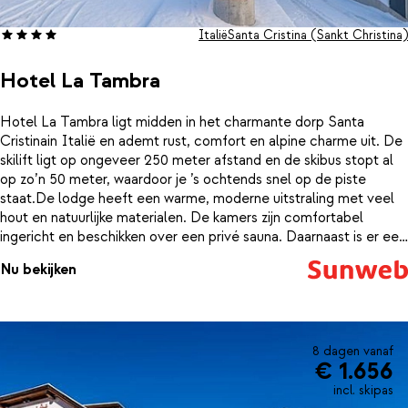
Italië
Santa Cristina (Sankt Christina)
Hotel La Tambra
Hotel La Tambra ligt midden in het charmante dorp Santa
Cristinain Italië en ademt rust, comfort en alpine charme uit. De
skilift ligt op ongeveer 250 meter afstand en de skibus stopt al
op zo’n 50 meter, waardoor je ’s ochtends snel op de piste
staat.De lodge heeft een warme, moderne uitstraling met veel
hout en natuurlijke materialen. De kamers zijn comfortabel
ingericht en beschikken over een privé sauna. Daarnaast is er een
gratis binnenzwembad, waardoor thuiskomen na een dag in de
Nu bekijken
frisse berglucht extra fijn is en je lichaam weer helemaal tot rust
komt.Elke ochtend start je de dag met een ontbijt dat bij het
verblijf is inbegrepen. Ook is er een skiberging met
schoenverwarming, zodat je elke ochtend begint met warme
skischoenen. Voor een gezellig moment aan het einde van de
8 dagen vanaf
€ 1.656
dag kun je terecht in de bar.Dankzij de centrale ligging wandel je
zo naar winkels, restaurants en een (mini)supermarkt, allemaal op
incl. skipas