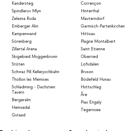
Kandersteg
Corrençon
Spindleruv Mlyn
Hinterthal
Zelezna Ruda
Mauterndorf
Emberger Alm
Garmisch-Partenkirchen
Kampenwand
Hittisau
Sörenberg
Plagne Montalbert
Zillertal Arena
Saint Etienne
Skigebied Muggenbrunn
Oberried
Stöten
Lofsdalen
Schwaz Pill Kellerjochbahn
Bruson
Thollon les Memises
Bödefeld Hunau
Schladming - Dachstein
Hüttschlag
Tauern
Åre
Bergeralm
Piau Engaly
Hemsedal
Tegernsee
Gstaad