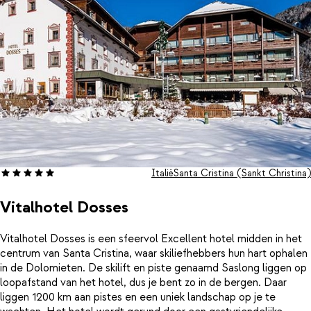
korte afstand. En toch ligt Hotel La Tambra Lodge rustig,
waardoor je hier echt even loskomt. Stel je voor: knisperende
sneeuw onder je voeten en ’s avonds ontspannen in de warmte
van je sauna of het zwembad.
Italië
Santa Cristina (Sankt Christina)
Vitalhotel Dosses
Vitalhotel Dosses is een sfeervol Excellent hotel midden in het
centrum van Santa Cristina, waar skiliefhebbers hun hart ophalen
in de Dolomieten. De skilift en piste genaamd Saslong liggen op
loopafstand van het hotel, dus je bent zo in de bergen. Daar
liggen 1200 km aan pistes en een uniek landschap op je te