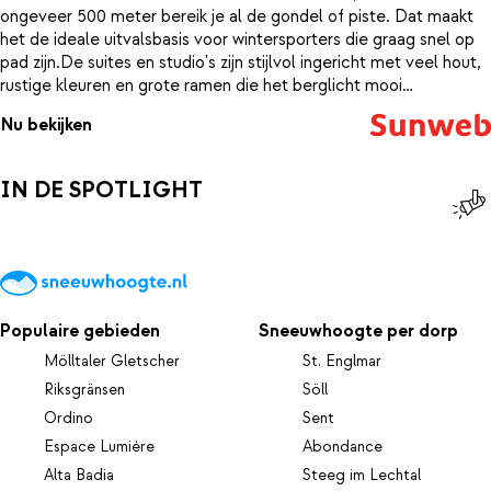
ongeveer 500 meter bereik je al de gondel of piste. Dat maakt
het de ideale uitvalsbasis voor wintersporters die graag snel op
pad zijn.De suites en studio's zijn stijlvol ingericht met veel hout,
rustige kleuren en grote ramen die het berglicht mooi
binnenlaten. In sommige types geniet je zelfs van een privé
Nu bekijken
sauna, waar je na een koude dag in de sneeuw heerlijk opwarmt
terwijl je de geur van hout om je heen hebt. De ondergrondse
parkeergarage maakt je verblijf extra comfortabel, zeker tijdens
IN DE SPOTLIGHT
drukke winterweken.Anna Lodges ligt op zo’n 300 meter van het
centrum van Santa Cristina en op slechts 150 meter van de
skibus. In de directe omgeving vind je een supermarkt, enkele
winkels en fijne eetadresjes. En telkens wanneer je naar buiten
stapt, heb je dat spectaculaire panoramische uitzicht op de
Dolomieten — een decor dat geen moment verveelt.
Populaire gebieden
Sneeuwhoogte per dorp
Mölltaler Gletscher
St. Englmar
Riksgränsen
Söll
Ordino
Sent
Espace Lumière
Abondance
Alta Badia
Steeg im Lechtal