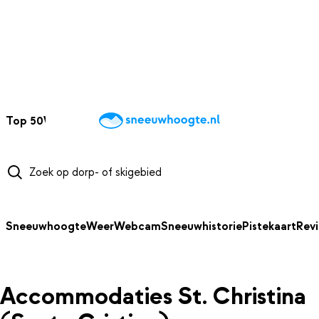
NAAR HOOFDINHOUD
Top 50
Webcams
Wintersportweer
Kaarten
Sneeuwverwacht
Sneeuwhoogte
Weer
Webcam
Sneeuwhistorie
Pistekaart
Rev
Accommodaties St. Christina