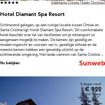
Italië
Santa Cristina (Sankt Christina)
Hotel Diamant Spa Resort
Schitterend gelegen, op een rustige locatie tussen Ortisei en
Santa Cristina ligt Hotel Diamant Spa Resort. Dit comfortabele
hotel beschikt over tal van faciliteiten om je wintersport zo
aangenaam mogelijk te maken. De kamers zijn gezellig en
modern ingericht en voorzien van tv, gezellige zithoek en de
meeste kamers hebben een geweldig uitzicht op de
schitterende omgeving. Het leuke centrum van Santa Cristina en
de skilift liggen op 2 kilometer afstand. De skibus van het hotel
Nu bekijken
brengt je hier in korte tijd naartoe. 's Middags kun je je in het
uitgebreide wellnesscenter helemaal in de watten laten leggen.
Warm weer helemaal op in de sauna, geniet van het Turks
stoombad, whirlpool of boek een heerlijke massage. Zin in een
lekker drankje? Bij de sfeervolle haard in de stube kun je gezellig
8 dagen vanaf
€ 922
zitten en een welverdiend drankje drinken. In het gezellige
restaurant geniet je 's morgens van een healthy buffet met verse
incl. skipas
broodjes, lekker beleg, fruitdranken en een speciale vitality
corner. ’s Avonds worden er de meest heerlijke regionale