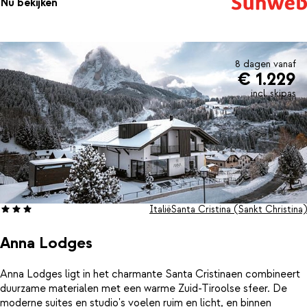
Nu bekijken
maaltijd op tafel kunt zetten. Geen zin om zelf te koken? Dan zijn
er in het centrum ook verschillende restaurants waar je lekker
kunt eten.
8 dagen vanaf
€ 1.229
incl. skipas
Italië
Santa Cristina (Sankt Christina)
Anna Lodges
Anna Lodges ligt in het charmante Santa Cristinaen combineert
duurzame materialen met een warme Zuid-Tiroolse sfeer. De
moderne suites en studio's voelen ruim en licht, en binnen