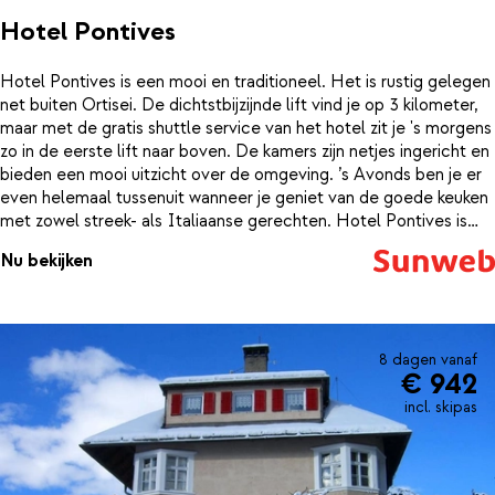
Hotel Pontives
Hotel Pontives is een mooi en traditioneel. Het is rustig gelegen
net buiten Ortisei. De dichtstbijzijnde lift vind je op 3 kilometer,
maar met de gratis shuttle service van het hotel zit je 's morgens
zo in de eerste lift naar boven. De kamers zijn netjes ingericht en
bieden een mooi uitzicht over de omgeving. ’s Avonds ben je er
even helemaal tussenuit wanneer je geniet van de goede keuken
met zowel streek- als Italiaanse gerechten. Hotel Pontives is
met haar gezellige sfeer en heerlijke eten dan ook een echte
Nu bekijken
aanrader voor een geslaagde vakantie in Ortisei.
8 dagen vanaf
€ 942
incl. skipas