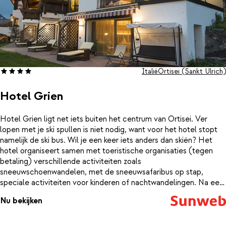
Italië
Ortisei (Sankt Ulrich)
Hotel Grien
Hotel Grien ligt net iets buiten het centrum van Ortisei. Ver
lopen met je ski spullen is niet nodig, want voor het hotel stopt
namelijk de ski bus. Wil je een keer iets anders dan skiën? Het
hotel organiseert samen met toeristische organisaties (tegen
betaling) verschillende activiteiten zoals
sneeuwschoenwandelen, met de sneeuwsafaribus op stap,
speciale activiteiten voor kinderen of nachtwandelingen. Na een
top dag op de piste kun je heerlijk nog wat baantjes trekken in het
Nu bekijken
verwarmde binnenzwembad, tot rust komen in verschillende type
sauna's of opwarmen in de jacuzzi. Het hotel heeft een wijnkelder
met ontelbaar veel wijnen. Sluit de dag af met een heerlijke