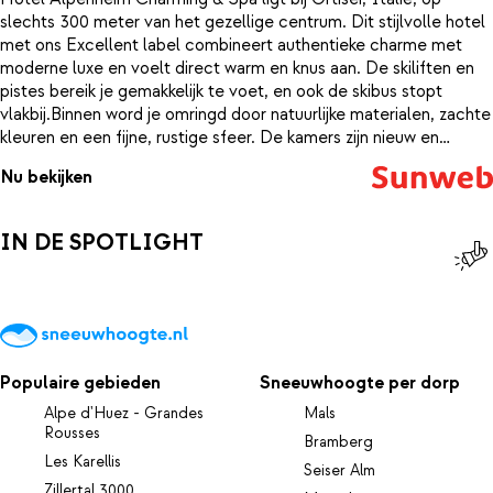
slechts 300 meter van het gezellige centrum. Dit stijlvolle hotel
met ons Excellent label combineert authentieke charme met
moderne luxe en voelt direct warm en knus aan. De skiliften en
pistes bereik je gemakkelijk te voet, en ook de skibus stopt
vlakbij.Binnen word je omringd door natuurlijke materialen, zachte
kleuren en een fijne, rustige sfeer. De kamers zijn nieuw en
modern ingericht, met oog voor comfort en detail. Na een dag in
Nu bekijken
de frisse berglucht is het heerlijk thuiskomen in je comfortabele
kamer, waar je volledig tot rust komt.Toe aan ontspanning? Dan
zit je hier helemaal goed. In het uitgebreide wellnesscentrum
IN DE SPOTLIGHT
laat je de kou van je afglijden in de sauna’s, jacuzzi of het
zwembad met buitenbad. Trakteer jezelf op een massage of stel
een persoonlijk wellness- en beautyprogramma samen. Dit is zo’n
plek waar ontspannen vanzelf gaat.Ook de ligging is ideaal: je
wandelt zo het centrum van Ortisei in voor een terrasje of
winkeltje, terwijl je ’s ochtends snel op de piste staat. Sluit de
Populaire gebieden
Sneeuwhoogte per dorp
dag af met een warm moment in de wellness en geniet van het
uitzicht op de Dolomieten. Hier voelt elke dag als pure
Alpe d'Huez - Grandes
Mals
Rousses
verwennerij.
Bramberg
Les Karellis
Seiser Alm
Zillertal 3000