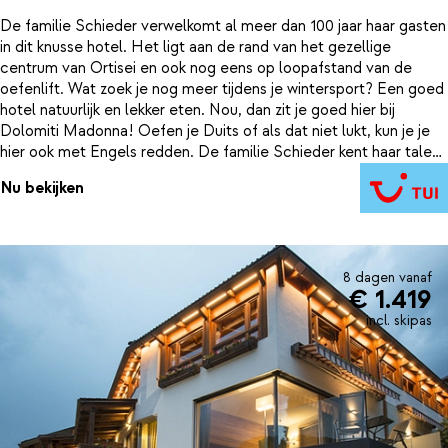
De familie Schieder verwelkomt al meer dan 100 jaar haar gasten
in dit knusse hotel. Het ligt aan de rand van het gezellige
centrum van Ortisei en ook nog eens op loopafstand van de
oefenlift. Wat zoek je nog meer tijdens je wintersport? Een goed
hotel natuurlijk en lekker eten. Nou, dan zit je goed hier bij
Dolomiti Madonna! Oefen je Duits of als dat niet lukt, kun je je
hier ook met Engels redden. De familie Schieder kent haar talen.
Verken de robuuste Sella Ronda en geniet van de ongekende
Nu bekijken
vergezichten. Vanuit hier kun je prachtige skitochten maken. Na
het skieen is het heerlijk bijkomen in openbaar zwemparadijs
MarDolomit, waar je gratis gebruik van mag maken. Op en top
familiepret dus!
8 dagen vanaf
€ 1.419
incl. skipas