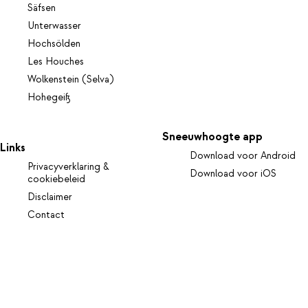
Säfsen
Unterwasser
Hochsölden
Les Houches
Wolkenstein (Selva)
Hohegeiß
Sneeuwhoogte app
Links
Download voor Android
Privacyverklaring &
Download voor iOS
cookiebeleid
Disclaimer
Contact
Volg ons op social media
Gemaakt met ❤️ door
Appmanschap