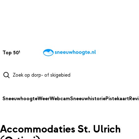
NAAR HOOFDINHOUD
Top 50
Webcams
Wintersportweer
Kaarten
Sneeuwverwacht
Sneeuwhoogte
Weer
Webcam
Sneeuwhistorie
Pistekaart
Rev
Accommodaties St. Ulrich