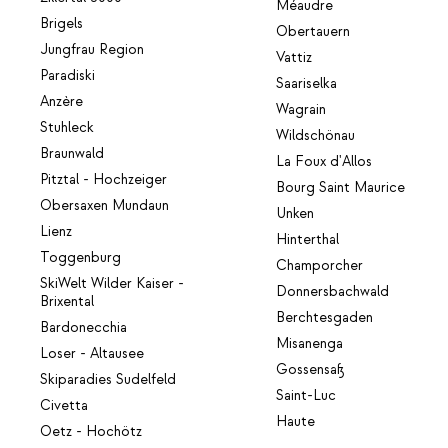
Méaudre
Brigels
Obertauern
Jungfrau Region
Vattiz
Paradiski
Saariselka
Anzère
Wagrain
Stuhleck
Wildschönau
Braunwald
La Foux d'Allos
Pitztal - Hochzeiger
Bourg Saint Maurice
Obersaxen Mundaun
Unken
Lienz
Hinterthal
Toggenburg
Champorcher
SkiWelt Wilder Kaiser -
Donnersbachwald
Brixental
Berchtesgaden
Bardonecchia
Misanenga
Loser - Altausee
Gossensaß
Skiparadies Sudelfeld
Saint-Luc
Civetta
Haute
Oetz - Hochötz