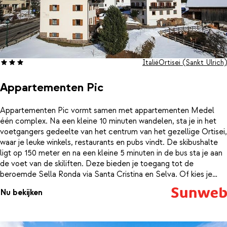
Italië
Ortisei (Sankt Ulrich)
Appartementen Pic
Appartementen Pic vormt samen met appartementen Medel
één complex. Na een kleine 10 minuten wandelen, sta je in het
voetgangers gedeelte van het centrum van het gezellige Ortisei,
waar je leuke winkels, restaurants en pubs vindt. De skibushalte
ligt op 150 meter en na een kleine 5 minuten in de bus sta je aan
de voet van de skiliften. Deze bieden je toegang tot de
beroemde Sella Ronda via Santa Cristina en Selva. Of kies je
voor het kleinere Seiser Alm? Het 2-kamerappartement is vrij
Nu bekijken
recent gebouwd en beschikt over een grote, goed uitgeruste
keuken en een ruime slaapkamer. Hier is het lekker ontspannen na
een actieve dag je kunsten vertonen op de pistes.