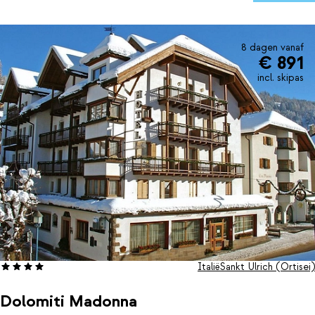
8 dagen vanaf
€ 891
incl. skipas
Italië
Sankt Ulrich (Ortisei)
Dolomiti Madonna