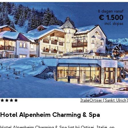
maaltijd en een goed glas wijn.
8 dagen vanaf
€ 1.500
incl. skipas
Italië
Ortisei (Sankt Ulrich)
Hotel Alpenheim Charming & Spa
Hotel Alpenheim Charming & Spa ligt bij Ortisei, Italië, op