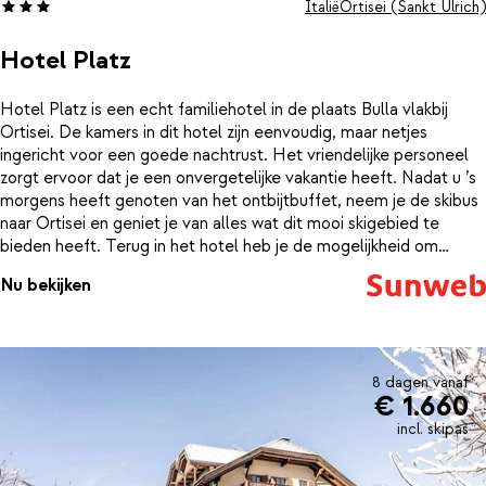
Italië
Ortisei (Sankt Ulrich)
Hotel Platz
Hotel Platz is een echt familiehotel in de plaats Bulla vlakbij
Ortisei. De kamers in dit hotel zijn eenvoudig, maar netjes
ingericht voor een goede nachtrust. Het vriendelijke personeel
zorgt ervoor dat je een onvergetelijke vakantie heeft. Nadat u ’s
morgens heeft genoten van het ontbijtbuffet, neem je de skibus
naar Ortisei en geniet je van alles wat dit mooi skigebied te
bieden heeft. Terug in het hotel heb je de mogelijkheid om
gebruik te maken van een binnenzwembad en sauna. Heerlijk na
Nu bekijken
een actieve dag op de piste! Of neem de dag door in de
Bauernstube onder het genot van een drankje of een cappuccino
met een heerlijk stukje zelfgemaakte strudel. De chef van het
hotel en tevens de eigenaar zorgt ’s avonds voor heerlijke
Italiaanse en streekgerechten en af en toe organiseert het hotel
8 dagen vanaf
€ 1.660
een gezellige avond met live muziek of een après-ski avond. In
dit hotel raak je nooit verveeld!Bij een verblijf in Sporthotel Platz
incl. skipas
kun je gratis of met korting meedoen met de activiteiten van Val
Gardena Active zoals een sneeuwschoen excursie, langlaufen of