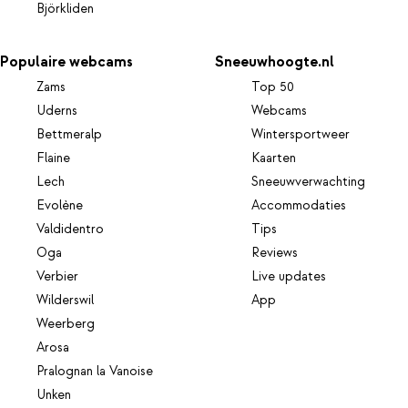
Björkliden
Populaire webcams
Sneeuwhoogte.nl
Zams
Top 50
Uderns
Webcams
Bettmeralp
Wintersportweer
Flaine
Kaarten
Lech
Sneeuwverwachting
Evolène
Accommodaties
Valdidentro
Tips
Oga
Reviews
Verbier
Live updates
Wilderswil
App
Weerberg
Arosa
Pralognan la Vanoise
Unken