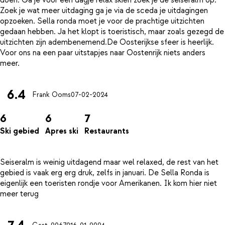
doen. Ga je voor een dagje relax skiën zoek je de seiseralm op.
Zoek je wat meer uitdaging ga je via de sceda je uitdagingen
opzoeken. Sella ronda moet je voor de prachtige uitzichten
gedaan hebben. Ja het klopt is toeristisch, maar zoals gezegd de
uitzichten zijn adembenemend.De Oosterijkse sfeer is heerlijk.
Voor ons na een paar uitstapjes naar Oostenrijk niets anders
6.4
Frank Ooms
07-02-2024
6
6
7
Ski gebied
Apres ski
Restaurants
Seiseralm is weinig uitdagend maar wel relaxed, de rest van het
gebied is vaak erg erg druk, zelfs in januari. De Sella Ronda is
eigenlijk een toeristen rondje voor Amerikanen. Ik kom hier niet