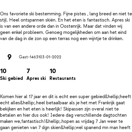
Ons favoriete ski bestemming. Fijne pistes , lang breed en niet te
stijl. Heel ontspannen skiën. En het eten is fantastisch. Apres ski
is van een andere orde dan in Oostenrijk. Maar dat vinden wij
geen enkel probleem. Genoeg mogelijkheden om aan het eind
9
Gast-14631
03-01-2022
10
7
10
Ski gebied
Apres ski
Restaurants
Komen hier al 17 jaar en dit is echt een super gebied&hellip;heeft
echt alles&hellip;.heel betaalbaar als je het met Frankrijk gaat
bekijken en het eten is heerlijk! Skipassen zijn overal niet te
betalen en hier dus ook! Iedere dag verschillende dagtochten
maken we,fantastisch!&hellip;.hopen as vrijdag 7 Jan weer te
gaan genieten van 7 dgn skien&hellip;wel spanend mn man heeft