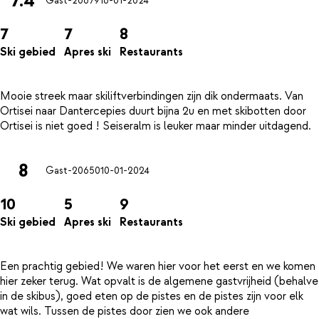
7.4
Gast-20679
16-01-2024
7
7
8
Ski gebied
Apres ski
Restaurants
Mooie streek maar skiliftverbindingen zijn dik ondermaats. Van
Ortisei naar Dantercepies duurt bijna 2u en met skibotten door
8
Gast-20650
10-01-2024
10
5
9
Ski gebied
Apres ski
Restaurants
Een prachtig gebied! We waren hier voor het eerst en we komen
hier zeker terug. Wat opvalt is de algemene gastvrijheid (behalve
in de skibus), goed eten op de pistes en de pistes zijn voor elk
wat wils. Tussen de pistes door zien we ook andere