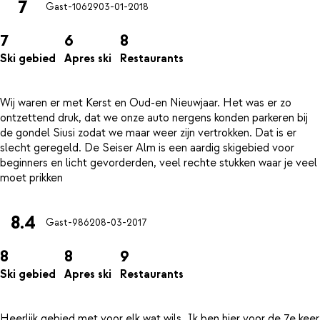
7
Gast-10629
03-01-2018
7
6
8
Ski gebied
Apres ski
Restaurants
Wij waren er met Kerst en Oud-en Nieuwjaar. Het was er zo
ontzettend druk, dat we onze auto nergens konden parkeren bij
de gondel Siusi zodat we maar weer zijn vertrokken. Dat is er
slecht geregeld. De Seiser Alm is een aardig skigebied voor
beginners en licht gevorderden, veel rechte stukken waar je veel
8.4
Gast-9862
08-03-2017
8
8
9
Ski gebied
Apres ski
Restaurants
Heerlijk gebied met voor elk wat wils. Ik ben hier voor de 7e keer