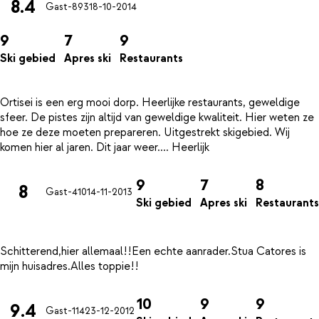
8.4
Gast-893
18-10-2014
9
7
9
Ski gebied
Apres ski
Restaurants
Ortisei is een erg mooi dorp. Heerlijke restaurants, geweldige
sfeer. De pistes zijn altijd van geweldige kwaliteit. Hier weten ze
hoe ze deze moeten prepareren. Uitgestrekt skigebied. Wij
9
7
8
8
Gast-410
14-11-2013
Ski gebied
Apres ski
Restaurants
Schitterend,hier allemaal!!Een echte aanrader.Stua Catores is
10
9
9
9.4
Gast-114
23-12-2012