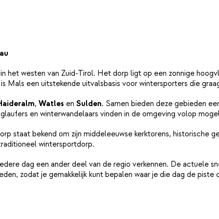
gau
, in het westen van Zuid-Tirol. Het dorp ligt op een zonnige ho
 is Mals een uitstekende uitvalsbasis voor wintersporters die gra
Haideralm
,
Watles
en
Sulden
. Samen bieden deze gebieden een 
anglaufers en winterwandelaars vinden in de omgeving volop mogel
dorp staat bekend om zijn middeleeuwse kerktorens, historische g
traditioneel wintersportdorp.
als iedere dag een ander deel van de regio verkennen. De actue
n, zodat je gemakkelijk kunt bepalen waar je die dag de piste 