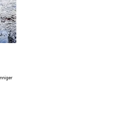
nniger