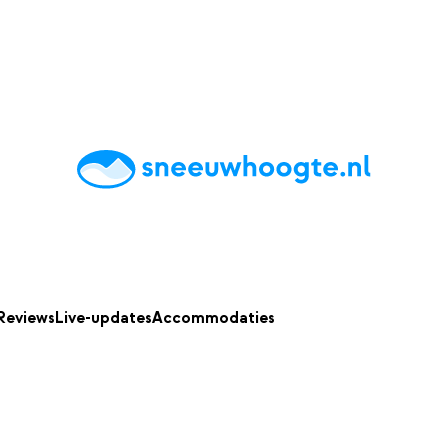
chting
Accommodaties
Tips
Reviews
Live updates
App
Reviews
Live-updates
Accommodaties