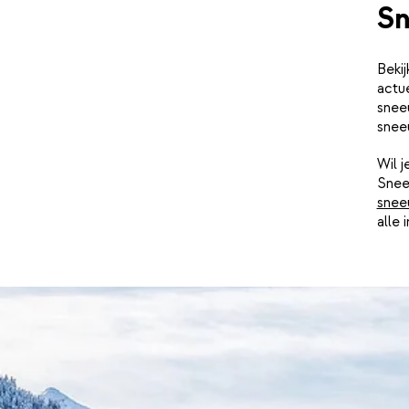
Sn
Beki
actu
snee
snee
Wil 
Snee
snee
alle 