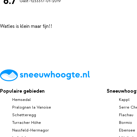
6.7
Gast-12333
17-01-2019
Populaire gebieden
Sneeuwhoogt
Hemsedal
Kappl
Pralognan la Vanoise
Serre Che
Schetteregg
Flachau
Turracher Höhe
Bormio
Nassfeld-Hermagor
Ebensee