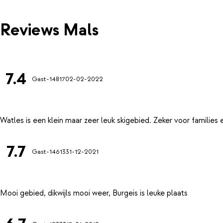
Reviews Mals
7.4
Gast-14817
02-02-2022
7.7
Gast-14613
31-12-2021