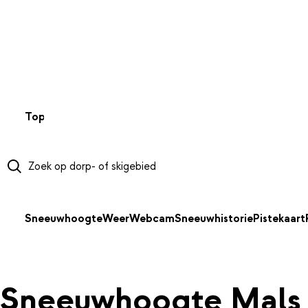
NAAR HOOFDINHOUD
Top 50
Webcams
Wintersportweer
Kaarten
Sneeuwverwa
Sneeuwhoogte
Weer
Webcam
Sneeuwhistorie
Pistekaart
Sneeuwhoogte Mals