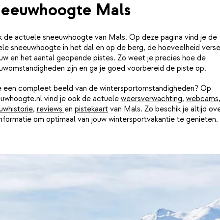
eeuwhoogte Mals
jk de actuele sneeuwhoogte van Mals. Op deze pagina vind je de
ele sneeuwhoogte in het dal en op de berg, de hoeveelheid vers
uw en het aantal geopende pistes. Zo weet je precies hoe de
uwomstandigheden zijn en ga je goed voorbereid de piste op.
je een compleet beeld van de wintersportomstandigheden? Op
uwhoogte.nl vind je ook de actuele
weersverwachting
,
webcams
uwhistorie
,
reviews
en
pistekaart
van Mals. Zo beschik je altijd ov
informatie om optimaal van jouw wintersportvakantie te genieten.