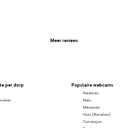
Meer reviews
e per dorp
Populaire webcams
Niederau
valier
Mals
Meransen
Voss (Bavallen)
Corrençon