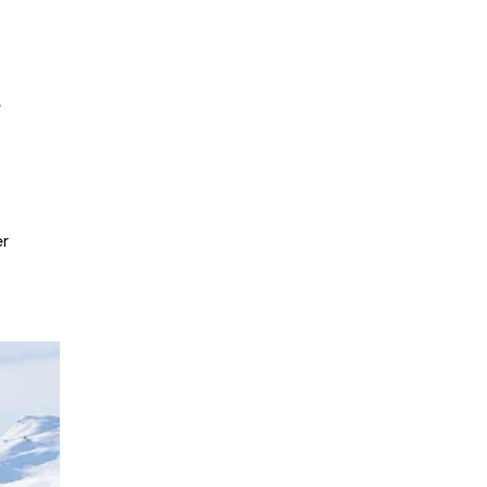
e
,
er