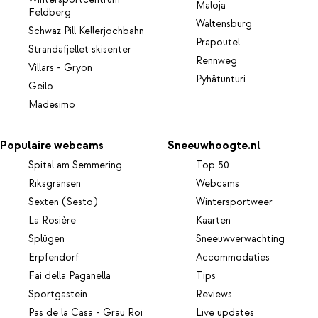
Maloja
Feldberg
Waltensburg
Schwaz Pill Kellerjochbahn
Prapoutel
Strandafjellet skisenter
Rennweg
Villars - Gryon
Pyhätunturi
Geilo
Madesimo
Populaire webcams
Sneeuwhoogte.nl
Spital am Semmering
Top 50
Riksgränsen
Webcams
Sexten (Sesto)
Wintersportweer
La Rosière
Kaarten
Splügen
Sneeuwverwachting
Erpfendorf
Accommodaties
Fai della Paganella
Tips
Sportgastein
Reviews
Pas de la Casa - Grau Roi
Live updates