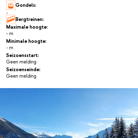
Gondels:
-
Bergtreinen:
-
Maximale hoogte:
- m
Minimale hoogte:
- m
Seizoensstart:
Geen melding
Seizoenseinde:
Geen melding