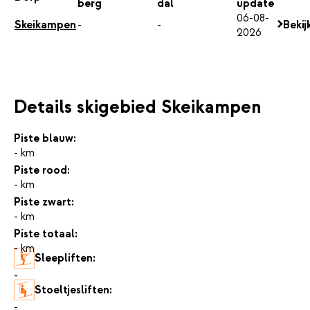
berg
dal
update
06-08-
Skeikampen
-
-
Bekij
2026
Details skigebied Skeikampen
Piste blauw:
- km
Piste rood:
- km
Piste zwart:
- km
Piste totaal:
- km
Sleepliften:
-
Stoeltjesliften:
-