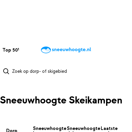
NAAR HOOFDINHOUD
Top 50
Webcams
Wintersportweer
Kaarten
Sneeuwverwacht
Sneeuwhoogte Skeikampen
Sneeuwhoogte
Sneeuwhoogte
Laatste
Dorp