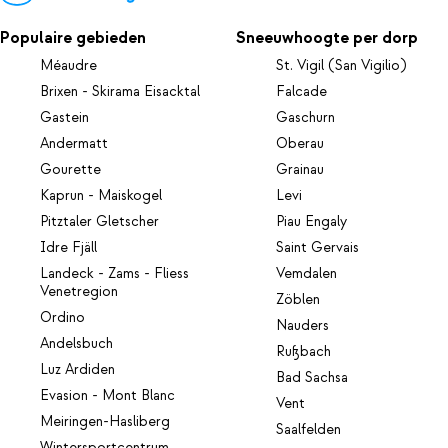
Populaire gebieden
Sneeuwhoogte per dorp
Méaudre
St. Vigil (San Vigilio)
Brixen - Skirama Eisacktal
Falcade
Gastein
Gaschurn
Andermatt
Oberau
Gourette
Grainau
Kaprun - Maiskogel
Levi
Pitztaler Gletscher
Piau Engaly
Idre Fjäll
Saint Gervais
Landeck - Zams - Fliess
Vemdalen
Venetregion
Zöblen
Ordino
Nauders
Andelsbuch
Rußbach
Luz Ardiden
Bad Sachsa
Evasion - Mont Blanc
Vent
Meiringen-Hasliberg
Saalfelden
Wintersportcentrum