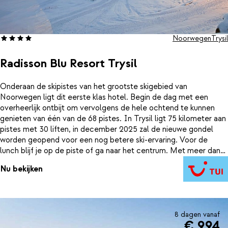
Noorwegen
Trysil
Radisson Blu Resort Trysil
Onderaan de skipistes van het grootste skigebied van
Noorwegen ligt dit eerste klas hotel. Begin de dag met een
overheerlijk ontbijt om vervolgens de hele ochtend te kunnen
genieten van één van de 68 pistes. In Trysil ligt 75 kilometer aan
pistes met 30 liften, in december 2025 zal de nieuwe gondel
worden geopend voor een nog betere ski-ervaring. Voor de
lunch blijf je op de piste of ga naar het centrum. Met meer dan
25 eetgelegenheden is er voor ieder wat wils. Maak in de middag
Nu bekijken
nog een paar afdalingen of leef je uit in het sneeuwpark. 's
Avonds geniet je van een heerlijke maaltijd in het hotel of
centrum. Daarna nog zin om een potje te bowlen? In het hotel is
een toffe bowlingbaan en een leuke kidsruimte, kortom, aan
iedere wintersporter is gedacht.
8 dagen vanaf
€ 994