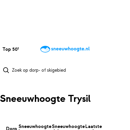
NAAR HOOFDINHOUD
Top 50
Webcams
Wintersportweer
Kaarten
Sneeuwverwacht
Sneeuwhoogte Trysil
Sneeuwhoogte
Sneeuwhoogte
Laatste
Dorp