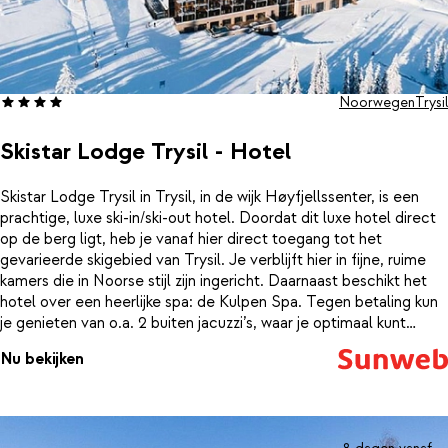
Noorwegen
Trysil
Skistar Lodge Trysil - Hotel
Skistar Lodge Trysil in Trysil, in de wijk Høyfjellssenter, is een
prachtige, luxe ski-in/ski-out hotel. Doordat dit luxe hotel direct
op de berg ligt, heb je vanaf hier direct toegang tot het
gevarieerde skigebied van Trysil. Je verblijft hier in fijne, ruime
kamers die in Noorse stijl zijn ingericht. Daarnaast beschikt het
hotel over een heerlijke spa: de Kulpen Spa. Tegen betaling kun
je genieten van o.a. 2 buiten jacuzzi’s, waar je optimaal kunt
relaxen met uitzicht op het unieke winter wonderland. Ook vind je
Nu bekijken
hier vier sauna’s en een verwarmd binnenzwembad. Bij Restaurant
Stabben kun je terecht voor een heerlijke lunch, diner of een
lekker drankje. Ook is er een fantastisch Italiaans restaurant,
waar je de lekkerste Italiaanse gerechten kunt bestellen.