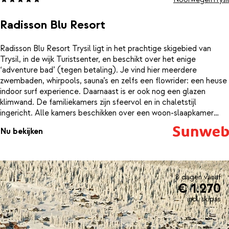
Noorwegen
Trysil
Radisson Blu Resort
Radisson Blu Resort Trysil ligt in het prachtige skigebied van
Trysil, in de wijk Turistsenter, en beschikt over het enige
‘adventure bad’ (tegen betaling). Je vind hier meerdere
zwembaden, whirpools, sauna’s en zelfs een flowrider: een heuse
indoor surf experience. Daarnaast is er ook nog een glazen
klimwand. De familiekamers zijn sfeervol en in chaletstijl
ingericht. Alle kamers beschikken over een woon-slaapkamer
met een comfortabele bedbank, een aparte slaapkamer met
Nu bekijken
luxe bedden van het merk Jensen en een moderne badkamer.
Met de skilift bijna naast de deur, is dit een ideale uitvalsbasis
voor je skivakantie in Trysil.Naast een groot zwembad en een
gezellige bar, beschikt het resort ook nog over een bowlingbaan
met acht moderne banen. Iedere ochtend staat er een
8 dagen vanaf
€ 1.270
uitgebreid ontbijtbuffet klaar en in de avond kun je kiezen uit
verschillende restaurants, waaronder de Chill Bowl & Dine in
incl. skipas
jaren´60 stijl en La Piazza Bar & Restaurant in Italiaanse stijl. Ook
is er een steakhouse: Brasserie T, waar je terecht kunt voor de