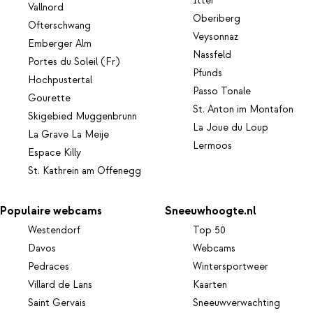
Itter
Vallnord
Oberiberg
Ofterschwang
Veysonnaz
Emberger Alm
Nassfeld
Portes du Soleil (Fr)
Pfunds
Hochpustertal
Passo Tonale
Gourette
St. Anton im Montafon
Skigebied Muggenbrunn
La Joue du Loup
La Grave La Meije
Lermoos
Espace Killy
St. Kathrein am Offenegg
Populaire webcams
Sneeuwhoogte.nl
Westendorf
Top 50
Davos
Webcams
Pedraces
Wintersportweer
Villard de Lans
Kaarten
Saint Gervais
Sneeuwverwachting