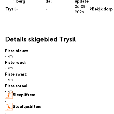
berg
dal
update
06-08-
Trysil
-
-
Bekijk dorp
2026
Details skigebied Trysil
Piste blauw:
- km
Piste rood:
- km
Piste zwart:
- km
Piste totaal:
- km
Sleepliften:
-
Stoeltjesliften:
-