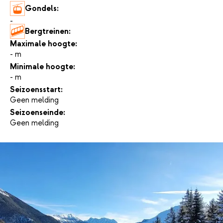
Gondels:
-
Bergtreinen:
-
Maximale hoogte:
- m
Minimale hoogte:
- m
Seizoensstart:
Geen melding
Seizoenseinde:
Geen melding