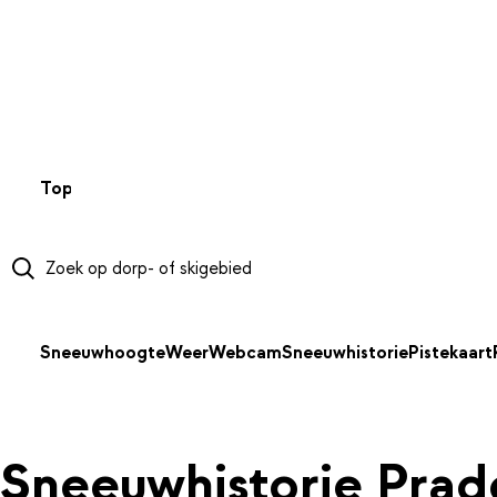
NAAR HOOFDINHOUD
Top 50
Webcams
Wintersportweer
Kaarten
Sneeuwverwa
Sneeuwhoogte
Weer
Webcam
Sneeuwhistorie
Pistekaart
Sneeuwhistorie Prad