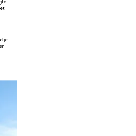
gte
met
d je
en