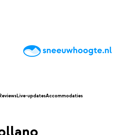
chting
Accommodaties
Tips
Reviews
Live updates
App
Reviews
Live-updates
Accommodaties
ollano