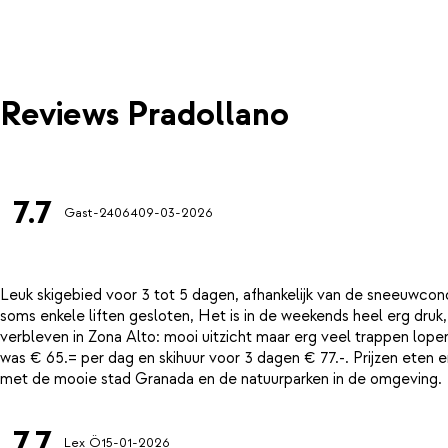
Reviews Pradollano
7.7
Gast-24064
09-03-2026
Leuk skigebied voor 3 tot 5 dagen, afhankelijk van de sneeuwco
soms enkele liften gesloten, Het is in de weekends heel erg druk
verbleven in Zona Alto: mooi uitzicht maar erg veel trappen lope
was € 65.= per dag en skihuur voor 3 dagen € 77.-. Prijzen eten e
7.7
Lex Ö
15-01-2026