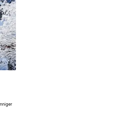
nniger