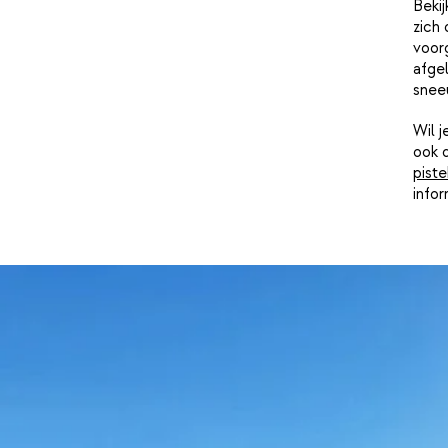
Beki
zich 
voor
afgel
snee
Wil 
ook 
piste
info