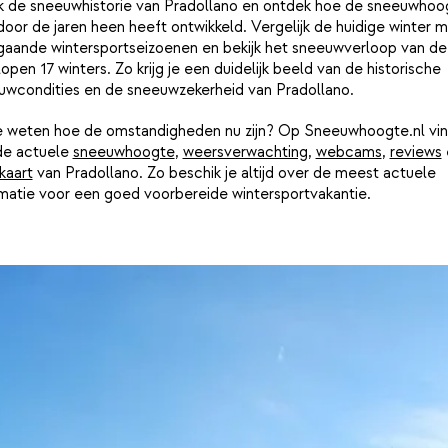
jk de sneeuwhistorie van Pradollano en ontdek hoe de sneeuwhoo
door de jaren heen heeft ontwikkeld. Vergelijk de huidige winter 
gaande wintersportseizoenen en bekijk het sneeuwverloop van de
open 17 winters. Zo krijg je een duidelijk beeld van de historische
uwcondities en de sneeuwzekerheid van Pradollano.
je weten hoe de omstandigheden nu zijn? Op Sneeuwhoogte.nl vin
de actuele
sneeuwhoogte
,
weersverwachting
,
webcams
,
reviews
kaart
van Pradollano. Zo beschik je altijd over de meest actuele
rmatie voor een goed voorbereide wintersportvakantie.