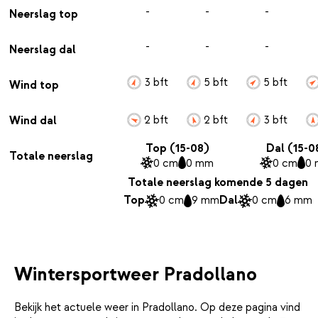
-
-
-
Neerslag top
-
-
-
Neerslag dal
3 bft
5 bft
5 bft
Wind top
2 bft
2 bft
3 bft
Wind dal
Top (15-08)
Dal (15-0
Totale neerslag
0 cm
0 mm
0 cm
0
Totale neerslag komende 5 dagen
Top
0 cm
9 mm
Dal
0 cm
6 mm
Wintersportweer Pradollano
Bekijk het actuele weer in Pradollano. Op deze pagina vind