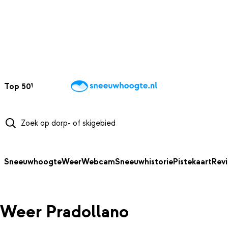
NAAR HOOFDINHOUD
Top 50
Webcams
Wintersportweer
Kaarten
Sneeuwverwacht
Sneeuwhoogte
Weer
Webcam
Sneeuwhistorie
Pistekaart
Rev
Weer Pradollano