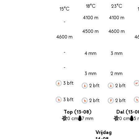
18°C
23°C
15°C
4100 m
4100 m
-
4500 m
4600 m
4600 m
4
-
4 mm
3 mm
-
3 mm
2 mm
3 bft
2 bft
2 bft
3 bft
2 bft
2 bft
Top (13-08)
Dal (13-0
0 cm
7 mm
0 cm
5
Vrijdag