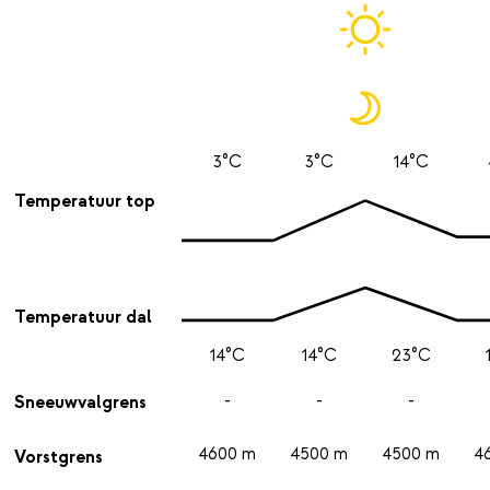
3°C
3°C
14°C
Temperatuur top
Temperatuur dal
14°C
14°C
23°C
-
-
-
Sneeuwvalgrens
4600 m
4500 m
4500 m
4
Vorstgrens