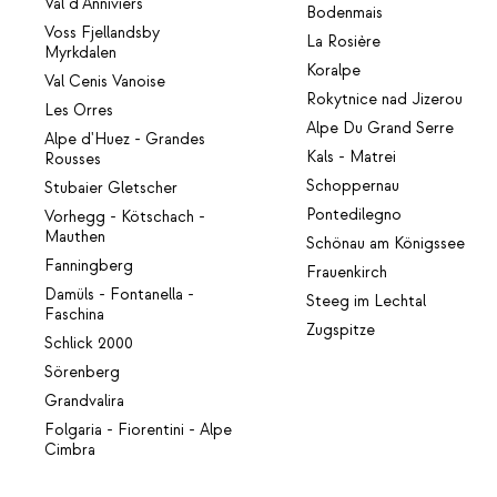
Val d'Anniviers
Bodenmais
Voss Fjellandsby
La Rosière
Myrkdalen
Koralpe
Val Cenis Vanoise
Rokytnice nad Jizerou
Les Orres
Alpe Du Grand Serre
Alpe d'Huez - Grandes
Kals - Matrei
Rousses
Schoppernau
Stubaier Gletscher
Pontedilegno
Vorhegg - Kötschach -
Mauthen
Schönau am Königssee
Fanningberg
Frauenkirch
Damüls - Fontanella -
Steeg im Lechtal
Faschina
Zugspitze
Schlick 2000
Sörenberg
Grandvalira
Folgaria - Fiorentini - Alpe
Cimbra