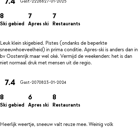
7.4
Gast-22288
27-01-2025
8
7
7
Ski gebied
Apres ski
Restaurants
Leuk klein skigebied. Pistes (ondanks de beperkte
sneeuwhoeveelheid) in prima conditie. Apres-ski is anders dan in
bv Oostenrijk maar wel oké. Vermijd de weekenden: het is dan
7.4
Gast-20708
23-01-2024
8
6
8
Ski gebied
Apres ski
Restaurants