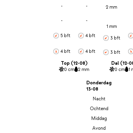
-
-
2 mm
-
-
1 mm
5 bft
4 bft
3 bft
4 bft
4 bft
3 bft
Top (12-08)
Dal (12-0
0 cm
2 mm
0 cm
1
Donderdag
13-08
Nacht
Ochtend
Middag
Avond