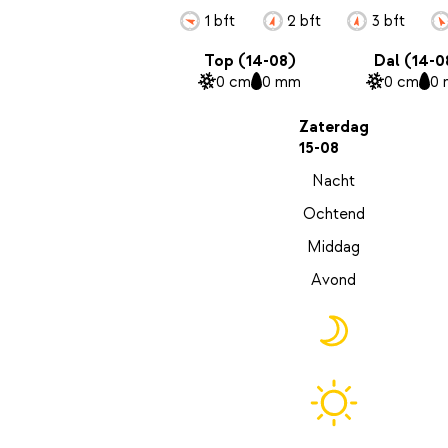
1 bft
2 bft
3 bft
Top (14-08)
Dal (14-0
0 cm
0 mm
0 cm
0
Zaterdag
15-08
Nacht
Ochtend
Middag
Avond