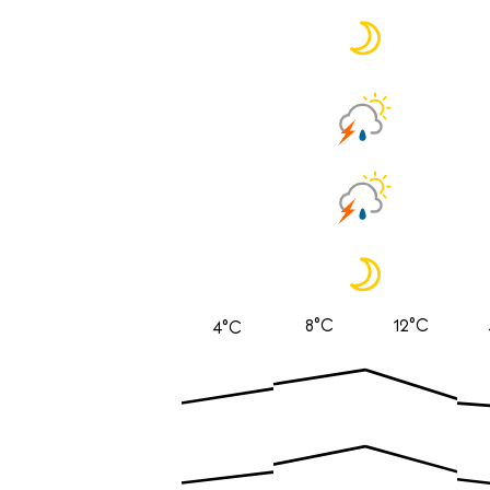
8°C
12°C
4°C