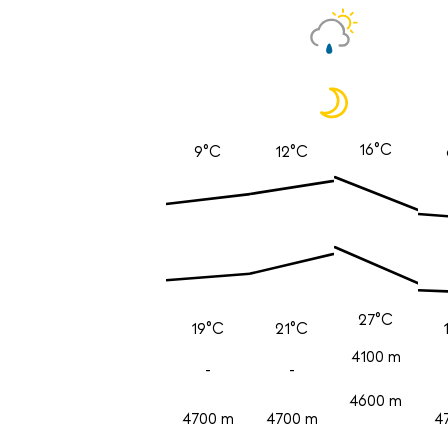
16°C
9°C
12°C
27°C
19°C
21°C
4100 m
-
-
4600 m
4700 m
4700 m
4