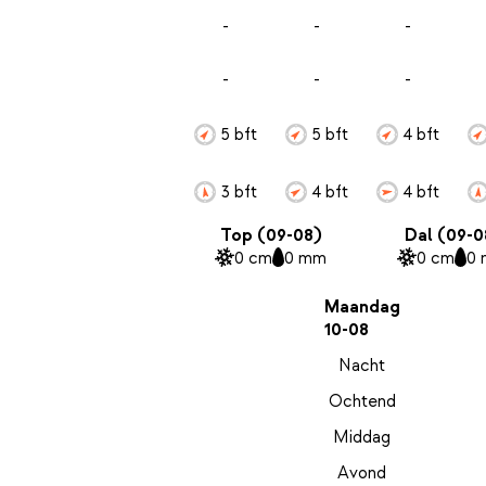
-
-
-
-
-
-
5 bft
5 bft
4 bft
3 bft
4 bft
4 bft
Top (09-08)
Dal (09-0
0 cm
0 mm
0 cm
0
Maandag
10-08
Nacht
Ochtend
Middag
Avond