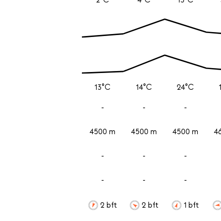
13°C
14°C
24°C
-
-
-
4500 m
4500 m
4500 m
4
-
-
-
-
-
-
2 bft
2 bft
1 bft