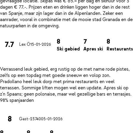
gevraagde locatie. Skipas was € 65.= per dag en skihuur voor 3
dagen € 77.-. Prijzen eten en drinken liggen hoger dan in de rest
van Spanje, maar zijn lager dan in de Alpenlanden. Zeker een
aanrader, vooral in combinatie met de mooie stad Granada en de
8
7
8
7.7
Lex Ö
15-01-2026
Ski gebied
Apres ski
Restaurants
Verrassend leuk gebied, erg rustig op de met name rode pistes,
zelfs op een topdag met goede sneeuw en volop zon.
Pradollano heel leuk dorp met prima restaurants en veel
terrassen. Sommige liften mogen wel een update. Apres ski op
z'n Spaans; geen polonaise, maar wel gezellige bars en terrasjes.
8
Gast-23740
05-01-2026
8
8
8