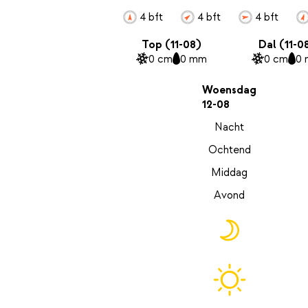
4 bft
4 bft
4 bft
Top (11-08)
Dal (11-0
0 cm
0 mm
0 cm
0
Woensdag
12-08
Nacht
Ochtend
Middag
Avond