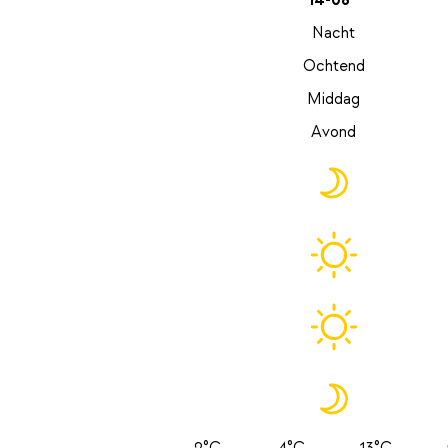
14-08
Nacht
Ochtend
Middag
Avond
2°C
4°C
13°C