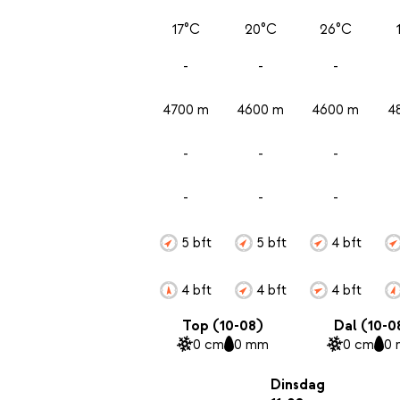
17°C
20°C
26°C
-
-
-
4700 m
4600 m
4600 m
4
-
-
-
-
-
-
5 bft
5 bft
4 bft
4 bft
4 bft
4 bft
Top (10-08)
Dal (10-0
0 cm
0 mm
0 cm
0
Dinsdag