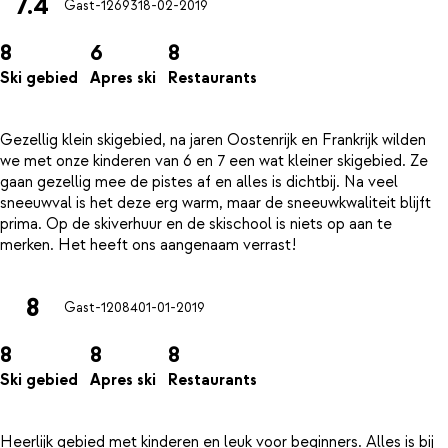
7.4
Gast-12693
18-02-2019
8
6
8
Ski gebied
Apres ski
Restaurants
Gezellig klein skigebied, na jaren Oostenrijk en Frankrijk wilden
we met onze kinderen van 6 en 7 een wat kleiner skigebied. Ze
gaan gezellig mee de pistes af en alles is dichtbij. Na veel
sneeuwval is het deze erg warm, maar de sneeuwkwaliteit blijft
prima. Op de skiverhuur en de skischool is niets op aan te
8
Gast-12084
01-01-2019
8
8
8
Ski gebied
Apres ski
Restaurants
Heerlijk gebied met kinderen en leuk voor beginners. Alles is bij