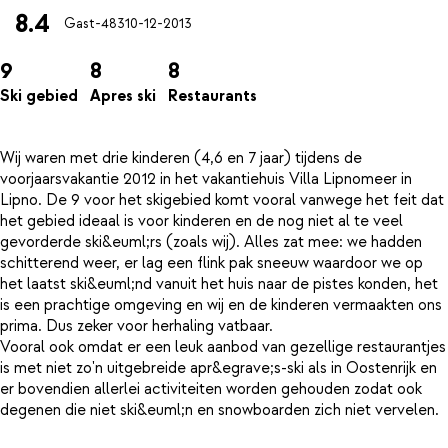
8.4
Gast-483
10-12-2013
9
8
8
Ski gebied
Apres ski
Restaurants
Wij waren met drie kinderen (4,6 en 7 jaar) tijdens de
voorjaarsvakantie 2012 in het vakantiehuis Villa Lipnomeer in
Lipno. De 9 voor het skigebied komt vooral vanwege het feit dat
het gebied ideaal is voor kinderen en de nog niet al te veel
gevorderde ski&euml;rs (zoals wij). Alles zat mee: we hadden
schitterend weer, er lag een flink pak sneeuw waardoor we op
het laatst ski&euml;nd vanuit het huis naar de pistes konden, het
is een prachtige omgeving en wij en de kinderen vermaakten ons
prima. Dus zeker voor herhaling vatbaar.
Vooral ook omdat er een leuk aanbod van gezellige restaurantjes
is met niet zo'n uitgebreide apr&egrave;s-ski als in Oostenrijk en
er bovendien allerlei activiteiten worden gehouden zodat ook