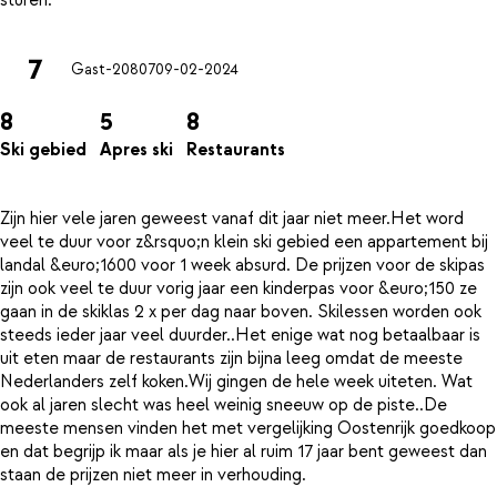
7
Gast-20807
09-02-2024
8
5
8
Ski gebied
Apres ski
Restaurants
Zijn hier vele jaren geweest vanaf dit jaar niet meer.Het word
veel te duur voor z&rsquo;n klein ski gebied een appartement bij
landal &euro;1600 voor 1 week absurd. De prijzen voor de skipas
zijn ook veel te duur vorig jaar een kinderpas voor &euro;150 ze
gaan in de skiklas 2 x per dag naar boven. Skilessen worden ook
steeds ieder jaar veel duurder..Het enige wat nog betaalbaar is
uit eten maar de restaurants zijn bijna leeg omdat de meeste
Nederlanders zelf koken.Wij gingen de hele week uiteten. Wat
ook al jaren slecht was heel weinig sneeuw op de piste..De
meeste mensen vinden het met vergelijking Oostenrijk goedkoop
en dat begrijp ik maar als je hier al ruim 17 jaar bent geweest dan