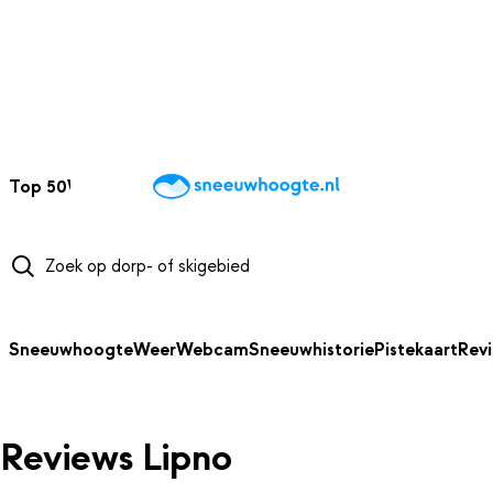
NAAR HOOFDINHOUD
Top 50
Webcams
Wintersportweer
Kaarten
Sneeuwverwacht
Sneeuwhoogte
Weer
Webcam
Sneeuwhistorie
Pistekaart
Rev
Reviews Lipno