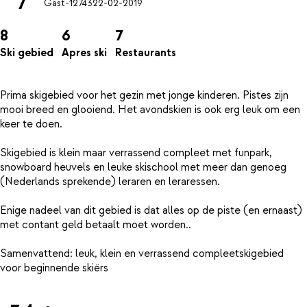
7
Gast-12743
22-02-2019
8
6
7
Ski gebied
Apres ski
Restaurants
Prima skigebied voor het gezin met jonge kinderen. Pistes zijn
mooi breed en glooiend. Het avondskien is ook erg leuk om een
keer te doen.
Skigebied is klein maar verrassend compleet met funpark,
snowboard heuvels en leuke skischool met meer dan genoeg
(Nederlands sprekende) leraren en leraressen.
Enige nadeel van dit gebied is dat alles op de piste (en ernaast)
met contant geld betaalt moet worden..
Samenvattend: leuk, klein en verrassend compleetskigebied