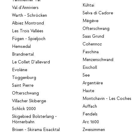
Kühtai
Val d'Anniviers
Selva di Cadore
Warth - Schröcken
Mégève
Albiez Montrond
Ofterschwang
Les Trois Vallées
Saas Grund
Fügen - Spieljoch
Cohennoz
Hemsedal
Faschina
Brandnertal
Menzenschwand
Le Collet D'allevard
Eischoll
Evolène
See
Toggenburg
Argentière
Saint Pierre
Haute
Ofterschwang
Montchavin - Les Coches
Villacher Skiberge
Auffach
Schlick 2000
Fendels
Skigebied Bolsterlang -
Hörnerbahn
Arc 1600
Brixen - Skirama Eisacktal
Zweisimmen