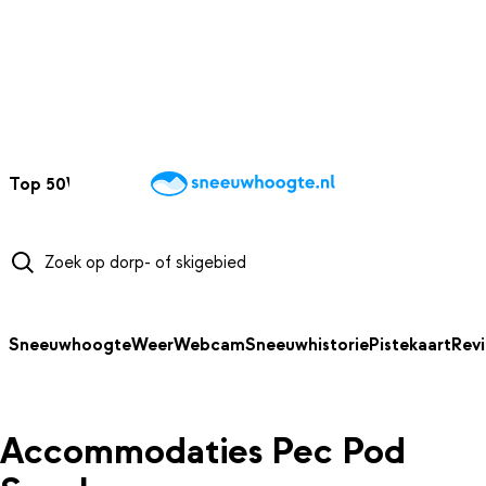
NAAR HOOFDINHOUD
Top 50
Webcams
Wintersportweer
Kaarten
Sneeuwverwacht
Sneeuwhoogte
Weer
Webcam
Sneeuwhistorie
Pistekaart
Rev
Accommodaties Pec Pod