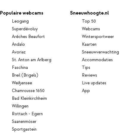
Populaire webcams
Sneeuwhoogte.nl
Leogang
Top 50
Superdévoluy
Webcams
Arêches Beaufort
Wintersportweer
Andalo
Kaarten
Avoriaz
Sneeuwverwachting
St. Anton am Arlberg
Accommodaties
Faschina
Tips
Breil (Brigels)
Reviews
Weißensee
Live updates
Chamrousse 1650
App
Bad Kleinkirchheim
Willingen
Rottach - Egern
Saanenmöser
Sportgastein