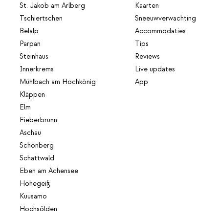
St. Jakob am Arlberg
Kaarten
Tschiertschen
Sneeuwverwachting
Belalp
Accommodaties
Parpan
Tips
Steinhaus
Reviews
Innerkrems
Live updates
Mühlbach am Hochkönig
App
Kläppen
Elm
Fieberbrunn
Aschau
Schönberg
Schattwald
Eben am Achensee
Hohegeiß
Kuusamo
Hochsölden