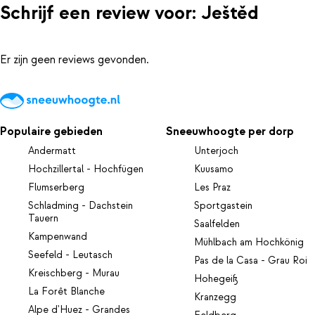
Schrijf een review voor: Ještěd
Er zijn geen reviews gevonden.
Populaire gebieden
Sneeuwhoogte per dorp
Andermatt
Unterjoch
Hochzillertal - Hochfügen
Kuusamo
Flumserberg
Les Praz
Schladming - Dachstein
Sportgastein
Tauern
Saalfelden
Kampenwand
Mühlbach am Hochkönig
Seefeld - Leutasch
Pas de la Casa - Grau Roi
Kreischberg - Murau
Hohegeiß
La Forêt Blanche
Kranzegg
Alpe d'Huez - Grandes