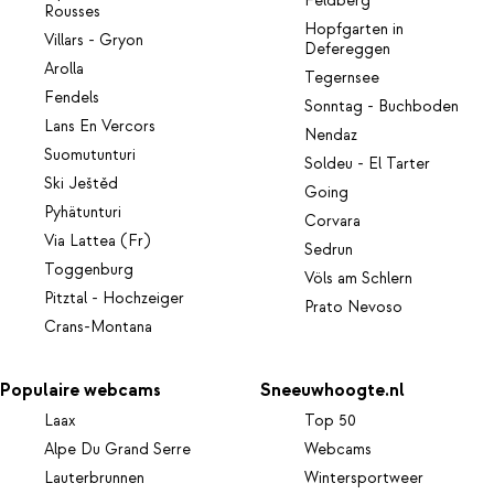
Feldberg
Rousses
Hopfgarten in
Villars - Gryon
Defereggen
Arolla
Tegernsee
Fendels
Sonntag - Buchboden
Lans En Vercors
Nendaz
Suomutunturi
Soldeu - El Tarter
Ski Ještěd
Going
Pyhätunturi
Corvara
Via Lattea (Fr)
Sedrun
Toggenburg
Völs am Schlern
Pitztal - Hochzeiger
Prato Nevoso
Crans-Montana
Populaire webcams
Sneeuwhoogte.nl
Laax
Top 50
Alpe Du Grand Serre
Webcams
Lauterbrunnen
Wintersportweer