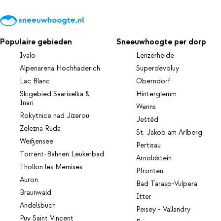
Populaire gebieden
Sneeuwhoogte per dorp
Ivalo
Lenzerheide
Alpenarena Hochhäderich
Superdévoluy
Lac Blanc
Oberndorf
Skigebied Saariselka &
Hinterglemm
Inari
Wenns
Rokytnice nad Jizerou
Ještěd
Zelezna Ruda
St. Jakob am Arlberg
Weißensee
Pertisau
Torrent-Bahnen Leukerbad
Arnoldstein
Thollon les Memises
Pfronten
Auron
Bad Tarasp-Vulpera
Braunwald
Itter
Andelsbuch
Peisey - Vallandry
Puy Saint Vincent