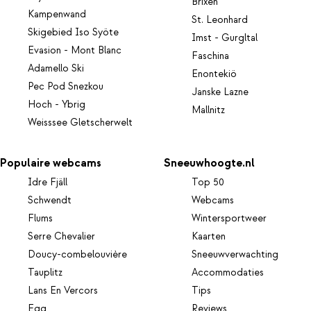
Brixen
Kampenwand
St. Leonhard
Skigebied Iso Syöte
Imst - Gurgltal
Evasion - Mont Blanc
Faschina
Adamello Ski
Enontekiö
Pec Pod Snezkou
Janske Lazne
Hoch - Ybrig
Mallnitz
Weisssee Gletscherwelt
Populaire webcams
Sneeuwhoogte.nl
Idre Fjäll
Top 50
Schwendt
Webcams
Flums
Wintersportweer
Serre Chevalier
Kaarten
Doucy-combelouvière
Sneeuwverwachting
Tauplitz
Accommodaties
Lans En Vercors
Tips
Egg
Reviews