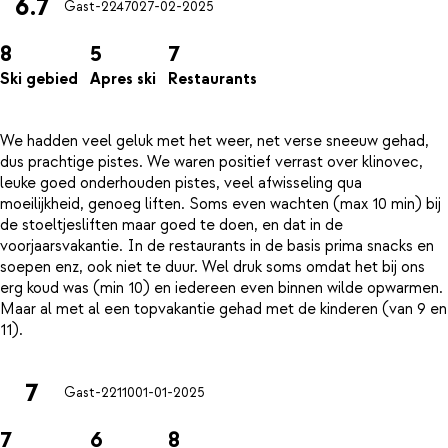
6.7
Gast-22470
27-02-2025
8
5
7
Ski gebied
Apres ski
Restaurants
We hadden veel geluk met het weer, net verse sneeuw gehad,
dus prachtige pistes. We waren positief verrast over klinovec,
leuke goed onderhouden pistes, veel afwisseling qua
moeilijkheid, genoeg liften. Soms even wachten (max 10 min) bij
de stoeltjesliften maar goed te doen, en dat in de
voorjaarsvakantie. In de restaurants in de basis prima snacks en
soepen enz, ook niet te duur. Wel druk soms omdat het bij ons
erg koud was (min 10) en iedereen even binnen wilde opwarmen.
Maar al met al een topvakantie gehad met de kinderen (van 9 en
7
Gast-22110
01-01-2025
7
6
8