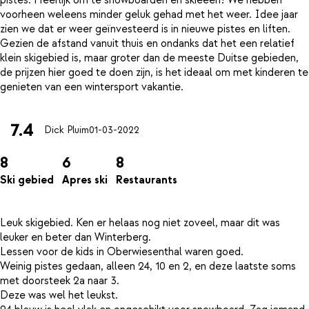
pistes. Heerlijk om te snowboarden en skieeen! We hebben
voorheen weleens minder geluk gehad met het weer. Idee jaar
zien we dat er weer geïnvesteerd is in nieuwe pistes en liften.
Gezien de afstand vanuit thuis en ondanks dat het een relatief
klein skigebied is, maar groter dan de meeste Duitse gebieden,
de prijzen hier goed te doen zijn, is het ideaal om met kinderen te
7.4
Dick Pluim
01-03-2022
8
6
8
Ski gebied
Apres ski
Restaurants
Leuk skigebied. Ken er helaas nog niet zoveel, maar dit was
leuker en beter dan Winterberg.
Lessen voor de kids in Oberwiesenthal waren goed.
Weinig pistes gedaan, alleen 24, 10 en 2, en deze laatste soms
met doorsteek 2a naar 3.
Deze was wel het leukst.