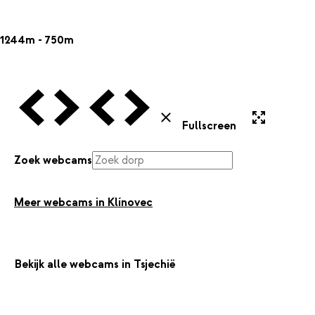
1244m - 750m
Vorige Webcam
Volgende Webcam
Vorige Webcam
Volgende Webcam
Uitvergroten
Sluiten
Fullscreen
Zoek webcams
Meer webcams in Klínovec
Bekijk alle webcams in Tsjechië