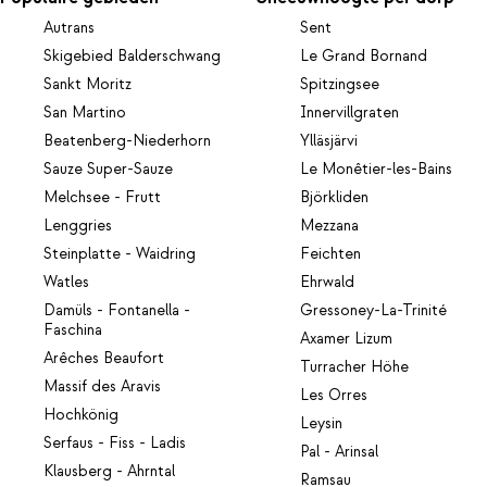
Autrans
Sent
Skigebied Balderschwang
Le Grand Bornand
Sankt Moritz
Spitzingsee
San Martino
Innervillgraten
Beatenberg-Niederhorn
Ylläsjärvi
Sauze Super-Sauze
Le Monêtier-les-Bains
Melchsee - Frutt
Björkliden
Lenggries
Mezzana
Steinplatte - Waidring
Feichten
Watles
Ehrwald
Damüls - Fontanella -
Gressoney-La-Trinité
Faschina
Axamer Lizum
Arêches Beaufort
Turracher Höhe
Massif des Aravis
Les Orres
Hochkönig
Leysin
Serfaus - Fiss - Ladis
Pal - Arinsal
Klausberg - Ahrntal
Ramsau