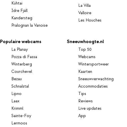
Kühtai
La Villa
Idre Fjäll
Valloire
Kandersteg
Les Houches
Pralognan la Vanoise
Populaire webcams
Sneeuwhoogte.nl
La Planay
Top 50
Pozza di Fassa
Webcams
Winterberg
Wintersportweer
Courchevel
Kaarten
Bezau
Sneeuwverwachting
Schnalstal
Accommodaties
Lipno
Tips
Laax
Reviews
Krimml
Live updates
Sainte-Foy
App
Lermoos