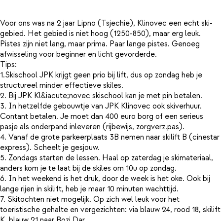
Voor ons was na 2 jaar Lipno (Tsjechie), Klinovec een echt ski-
gebied. Het gebied is niet hoog (1250-850), maar erg leuk.
Pistes zijn niet lang, maar prima. Paar lange pistes. Genoeg
afwisseling voor beginner en licht gevorderde.
Tips:
1.Skischool JPK krijgt geen prio bij lift, dus op zondag heb je
structureel minder effectieve skiles.
2. Bij JPK Kl&iacute;novec skischool kan je met pin betalen.
3. In hetzelfde gebouwtje van JPK Klinovec ook skiverhuur.
Contant betalen. Je moet dan 400 euro borg of een serieus
pasje als onderpand inleveren (rijbewijs, zorgverz.pas).
4. Vanaf de grote parkeerplaats 3B nemen naar skilift B (cinestar
express). Scheelt je gesjouw.
5. Zondags starten de lessen. Haal op zaterdag je skimateriaal,
anders kom je te laat bij de skiles om 10u op zondag.
6. In het weekend is het druk, door de week is het oke. Ook bij
lange rijen in skilift, heb je maar 10 minuten wachttijd.
7. Skitochten niet mogelijk. Op zich wel leuk voor het
toeristische gehalte en vergezichten: via blauw 24, rood 18, skilift
K, blauw 21 naar Bozi Dar.