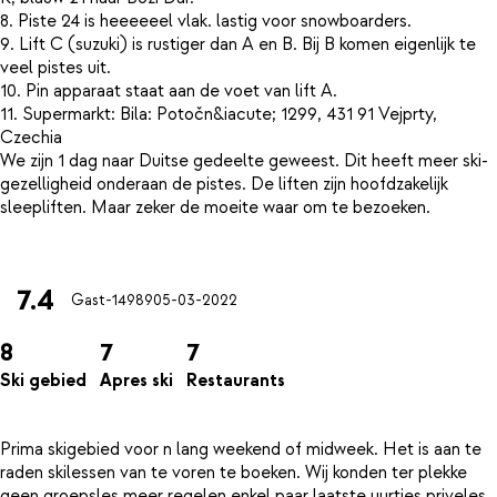
8. Piste 24 is heeeeeel vlak. lastig voor snowboarders.
9. Lift C (suzuki) is rustiger dan A en B. Bij B komen eigenlijk te
veel pistes uit.
10. Pin apparaat staat aan de voet van lift A.
11. Supermarkt: Bila: Potočn&iacute; 1299, 431 91 Vejprty,
Czechia
We zijn 1 dag naar Duitse gedeelte geweest. Dit heeft meer ski-
gezelligheid onderaan de pistes. De liften zijn hoofdzakelijk
sleepliften. Maar zeker de moeite waar om te bezoeken.
7.4
Gast-14989
05-03-2022
8
7
7
Ski gebied
Apres ski
Restaurants
Prima skigebied voor n lang weekend of midweek. Het is aan te
raden skilessen van te voren te boeken. Wij konden ter plekke
geen groepsles meer regelen enkel paar laatste uurtjes priveles.