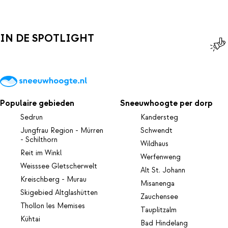
IN DE SPOTLIGHT
Populaire gebieden
Sneeuwhoogte per dorp
Sedrun
Kandersteg
Jungfrau Region - Mürren
Schwendt
- Schilthorn
Wildhaus
Reit im Winkl
Werfenweng
Weisssee Gletscherwelt
Alt St. Johann
Kreischberg - Murau
Misanenga
Skigebied Altglashütten
Zauchensee
Thollon les Memises
Tauplitzalm
Kühtai
Bad Hindelang