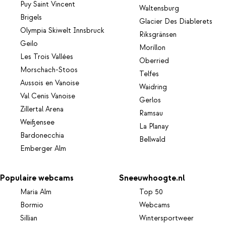
Puy Saint Vincent
Waltensburg
Brigels
Glacier Des Diablerets
Olympia Skiwelt Innsbruck
Riksgränsen
Geilo
Morillon
Les Trois Vallées
Oberried
Morschach-Stoos
Telfes
Aussois en Vanoise
Waidring
Val Cenis Vanoise
Gerlos
Zillertal Arena
Ramsau
Weißensee
La Planay
Bardonecchia
Bellwald
Emberger Alm
Populaire webcams
Sneeuwhoogte.nl
Maria Alm
Top 50
Bormio
Webcams
Sillian
Wintersportweer