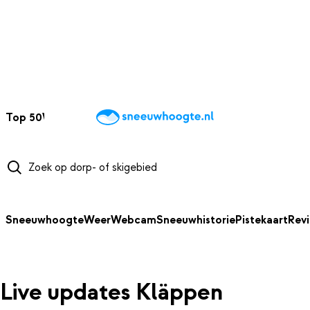
NAAR HOOFDINHOUD
Top 50
Webcams
Wintersportweer
Kaarten
Sneeuwverwacht
Sneeuwhoogte
Weer
Webcam
Sneeuwhistorie
Pistekaart
Rev
Live updates Kläppen