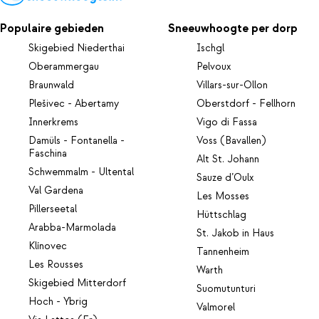
Populaire gebieden
Sneeuwhoogte per dorp
Skigebied Niederthai
Ischgl
Oberammergau
Pelvoux
Braunwald
Villars-sur-Ollon
Plešivec - Abertamy
Oberstdorf - Fellhorn
Innerkrems
Vigo di Fassa
Damüls - Fontanella -
Voss (Bavallen)
Faschina
Alt St. Johann
Schwemmalm - Ultental
Sauze d’Oulx
Val Gardena
Les Mosses
Pillerseetal
Hüttschlag
Arabba-Marmolada
St. Jakob in Haus
Klínovec
Tannenheim
Les Rousses
Warth
Skigebied Mitterdorf
Suomutunturi
Hoch - Ybrig
Valmorel