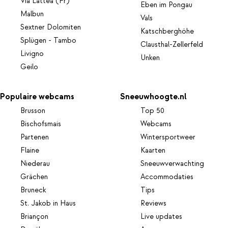
Via Lattea (Fr)
Eben im Pongau
Malbun
Vals
Sextner Dolomiten
Katschberghöhe
Splügen - Tambo
Clausthal-Zellerfeld
Livigno
Unken
Geilo
Populaire webcams
Sneeuwhoogte.nl
Brusson
Top 50
Bischofsmais
Webcams
Partenen
Wintersportweer
Flaine
Kaarten
Niederau
Sneeuwverwachting
Grächen
Accommodaties
Bruneck
Tips
St. Jakob in Haus
Reviews
Briançon
Live updates