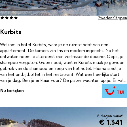
Zweden
Kläppen
Kurbits
Welkom in hotel Kurbits, waar je de ruimte hebt van een
appartement. De kamers zijn fris en modern ingericht. Na het
ontwaken neem je allereerst een verfrissende douche. Oeps, je
shampoo vergeten. Geen nood, want in Kurbits maak je gewoon
gebruik van de shampoo en zeep van het hotel. Hierna smul je
van het ontbijtbuffet in het restaurant. Wat een heerlijke start
van je dag. Ben je er klaar voor? De pistes wachten op je. Er valt
zó veel te beleven, hier verveel je je nooit. Terug in het hotel
Nu bekijken
schuif je weer aan in het restaurant voor een gezellig diner. Of
kook een eenpansgerecht in je eigen kitchenette of keuken.
Mocht je nog een vaat willen draaien, het hotel heeft zelfs aan
vaatwastabletten gedacht.
8 dagen vanaf
€ 1.341