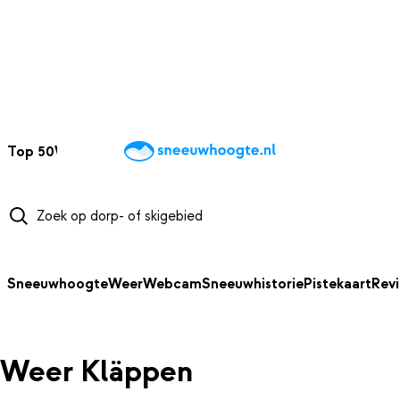
NAAR HOOFDINHOUD
Top 50
Webcams
Wintersportweer
Kaarten
Sneeuwverwacht
Sneeuwhoogte
Weer
Webcam
Sneeuwhistorie
Pistekaart
Rev
Weer Kläppen