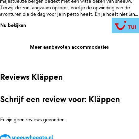
majestueuze bergen bedekt met een witte deken van sneeuw.
Terwijl de zon langzaam opkomt, voel je de opwinding van de
avonturen die de dag voor je in petto heeft. En je hoeft niet lang
te wachten. Hier stap je zó in de skilift en voor je het weet …
Nu bekijken
sjees je van de piste. Ski-in, ski-out: hoe fijn is dat? 'Kan deze dag
nog beter worden?', vraagt je partner. Jazeker. In je appartement
van Gullbrändan vind je ook een eigen privésauna. Je wordt
helemaal zen, en je lichaam ook. Heel belangrijk om jezelf goed
Meer aanbevolen accommodaties
op te laden, want morgen staat er weer een heel avontuur voor
de deur.
Reviews Kläppen
Schrijf een review voor: Kläppen
Er zijn geen reviews gevonden.