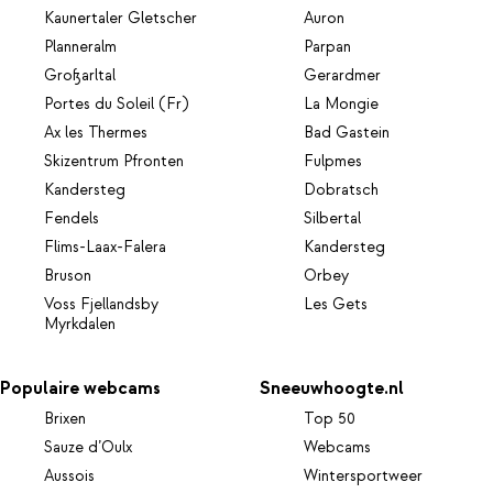
Kaunertaler Gletscher
Auron
Planneralm
Parpan
Großarltal
Gerardmer
Portes du Soleil (Fr)
La Mongie
Ax les Thermes
Bad Gastein
Skizentrum Pfronten
Fulpmes
Kandersteg
Dobratsch
Fendels
Silbertal
Flims-Laax-Falera
Kandersteg
Bruson
Orbey
Voss Fjellandsby
Les Gets
Myrkdalen
Populaire webcams
Sneeuwhoogte.nl
Brixen
Top 50
Sauze d’Oulx
Webcams
Aussois
Wintersportweer