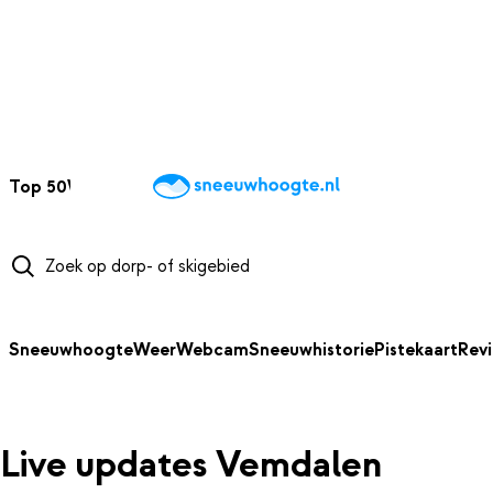
NAAR HOOFDINHOUD
Top 50
Webcams
Wintersportweer
Kaarten
Sneeuwverwacht
Sneeuwhoogte
Weer
Webcam
Sneeuwhistorie
Pistekaart
Rev
Live updates Vemdalen