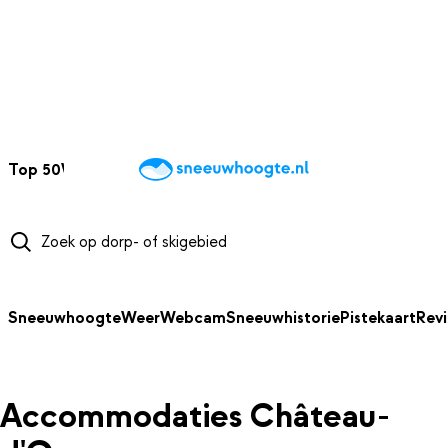
NAAR HOOFDINHOUD
Top 50
Webcams
Wintersportweer
Kaarten
Sneeuwverwacht
Sneeuwhoogte
Weer
Webcam
Sneeuwhistorie
Pistekaart
Rev
Accommodaties Château-