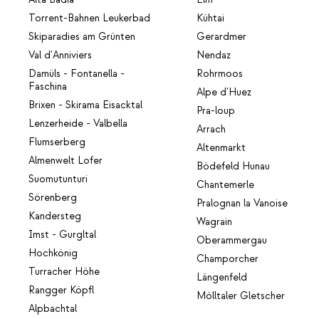
Torrent-Bahnen Leukerbad
Kühtai
Skiparadies am Grünten
Gerardmer
Val d'Anniviers
Nendaz
Damüls - Fontanella -
Rohrmoos
Faschina
Alpe d'Huez
Brixen - Skirama Eisacktal
Pra-loup
Lenzerheide - Valbella
Arrach
Flumserberg
Altenmarkt
Almenwelt Lofer
Bödefeld Hunau
Suomutunturi
Chantemerle
Sörenberg
Pralognan la Vanoise
Kandersteg
Wagrain
Imst - Gurgltal
Oberammergau
Hochkönig
Champorcher
Turracher Höhe
Längenfeld
Rangger Köpfl
Mölltaler Gletscher
Alpbachtal