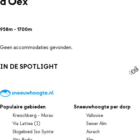
d'Oex
958m - 1700m
Geen accommodaties gevonden.
IN DE SPOTLIGHT
Populaire gebieden
Sneeuwhoogte per dorp
Kreischberg - Murau
Vallouise
Via Lattea (I)
Seiser Alm
Skigebied Iso Syöte
Aurach
Alta Badia
Elm