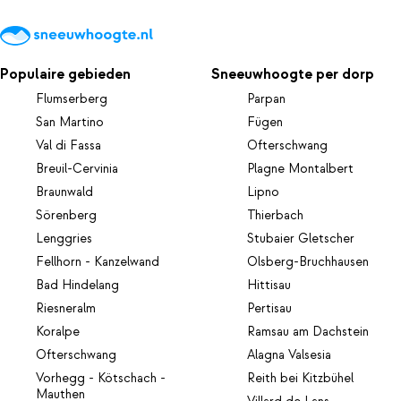
Populaire gebieden
Sneeuwhoogte per dorp
Flumserberg
Parpan
San Martino
Fügen
Val di Fassa
Ofterschwang
Breuil-Cervinia
Plagne Montalbert
Braunwald
Lipno
Sörenberg
Thierbach
Lenggries
Stubaier Gletscher
Fellhorn - Kanzelwand
Olsberg-Bruchhausen
Bad Hindelang
Hittisau
Riesneralm
Pertisau
Koralpe
Ramsau am Dachstein
Ofterschwang
Alagna Valsesia
Vorhegg - Kötschach -
Reith bei Kitzbühel
Mauthen