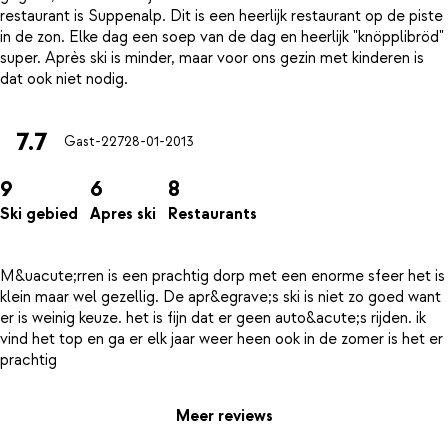
restaurant is Suppenalp. Dit is een heerlijk restaurant op de piste
in de zon. Elke dag een soep van de dag en heerlijk "knöpplibröd"
super. Après ski is minder, maar voor ons gezin met kinderen is
7.7
Gast-227
28-01-2013
9
6
8
Ski gebied
Apres ski
Restaurants
M&uacute;rren is een prachtig dorp met een enorme sfeer het is
klein maar wel gezellig. De apr&egrave;s ski is niet zo goed want
er is weinig keuze. het is fijn dat er geen auto&acute;s rijden. ik
vind het top en ga er elk jaar weer heen ook in de zomer is het er
Meer reviews