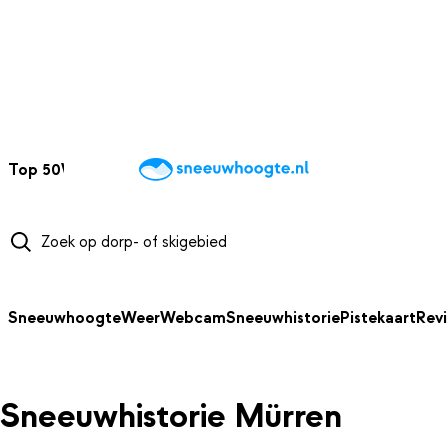
NAAR HOOFDINHOUD
Top 50
Webcams
Wintersportweer
Kaarten
Sneeuwverwacht
Sneeuwhoogte
Weer
Webcam
Sneeuwhistorie
Pistekaart
Rev
Sneeuwhistorie Mürren