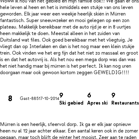
Woww ik hou van het gebied en mijn familie ook!! We gaan er ons
hele leven al heen en het is inmiddels een stukje van ons leven
geworden. Elk jaar weer een weekje heerlijk skiën in Mürren
fantastisch. Super sneeuwzeker en mooi gelegen op een zon
plateau. Makkelijk bereikbaar met de auto rijd je er in 8 uurtjes
heen makkelijk te doen. Meestal alleen in het zuiden van
Duitsland wat files. Ook goed bereikbaar met het vliegtuig. Je
vliegt dan op Interlaken en dan is het nog maar een klein stukje
trein. Ook vinden we het erg fijn dat het niet zo massaal en groot
is en dat het autovrij is. Als het nou een mega dorp was dan was
het niet handig maar bij mürren is het perfect. Ik kan nog uren
doorgaan maar ook gewoon kortom zeggen GEWELDIG!!!!
9
6
9
8
Gast-885
17-10-2014
Ski gebied
Apres ski
Restaurants
Mürren is een heerlijk, sfeervol dorp. Ik ga er elk jaar opnieuw
heen nu al 12 jaar achter elkaar. Een aantal keren ook in de zomer
gegaan, maar toch blijft de winter het mooist. Zeer aan te raden