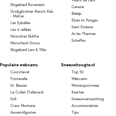
Villard de Lans
Skigebied Rovaniemi
Canazei
Großglockner Resort Kals
Belalp
- Matrei
Eben im Pongau
Les Sybelles
Saint Etienne
Les 4 vallées
Ax les Thermes
Notschrei Skilifte
Scheffau
Morschach-Stoos
Skigebied Levi & Ylläs
Populaire webcams
Sneeuwhoogte.nl
Courchevel
Top 50
Fontanella
Webcams
St. Blasien
Wintersportweer
Le Collet D'allevard
Kaarten
Söll
Sneeuwverwachting
Crans Montana
Accommodaties
Ausservillgraten
Tips