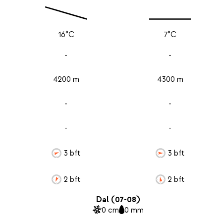
16°C
7°C
-
-
4200 m
4300 m
-
-
-
-
3 bft
3 bft
2 bft
2 bft
Dal (07-08)
0 cm
0 mm