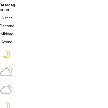
Zaterdag
08-08
Nacht
Ochtend
Middag
Avond