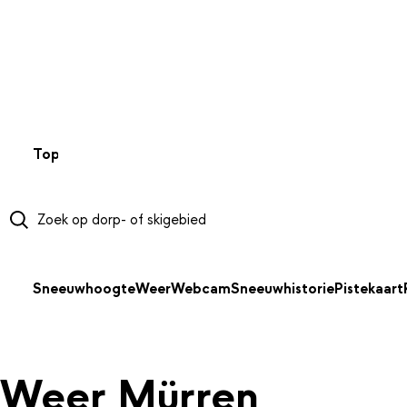
NAAR HOOFDINHOUD
Top 50
Webcams
Wintersportweer
Kaarten
Sneeuwverwa
Sneeuwhoogte
Weer
Webcam
Sneeuwhistorie
Pistekaart
Weer Mürren