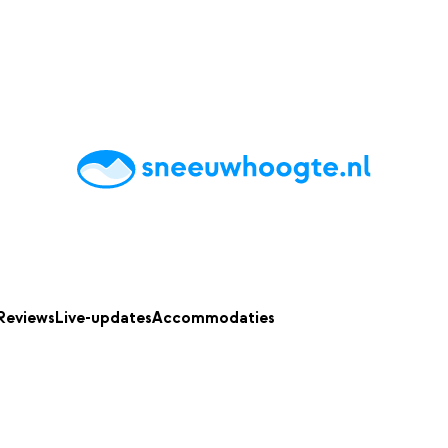
chting
Accommodaties
Tips
Reviews
Live updates
App
Reviews
Live-updates
Accommodaties