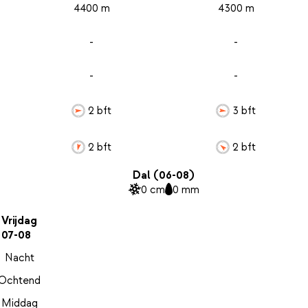
4400 m
4300 m
-
-
-
-
2 bft
3 bft
2 bft
2 bft
Dal (06-08)
0 cm
0 mm
Vrijdag
07-08
Nacht
Ochtend
Middag