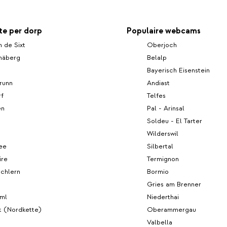
e per dorp
Populaire webcams
n de Sixt
Oberjoch
mäberg
Belalp
Bayerisch Eisenstein
runn
Andiast
f
Telfes
en
Pal - Arinsal
Soldeu - El Tarter
Wilderswil
ee
Silbertal
ire
Termignon
Schlern
Bormio
Gries am Brenner
ml
Niederthai
k (Nordkette)
Oberammergau
Valbella