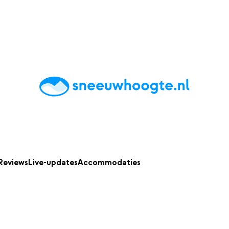
chting
Accommodaties
Tips
Reviews
Live updates
App
Reviews
Live-updates
Accommodaties