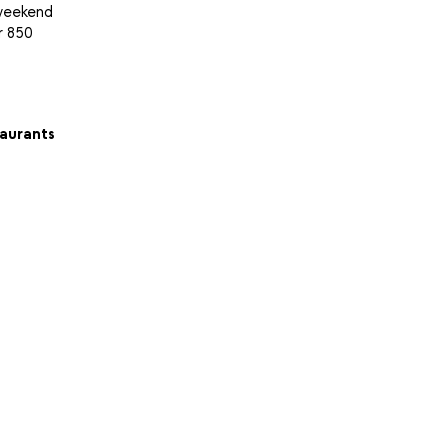
 weekend
r 850
aurants