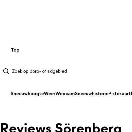
NAAR HOOFDINHOUD
Top 50
Webcams
Wintersportweer
Kaarten
Sneeuwverwa
Sneeuwhoogte
Weer
Webcam
Sneeuwhistorie
Pistekaart
Reviews Sörenberg