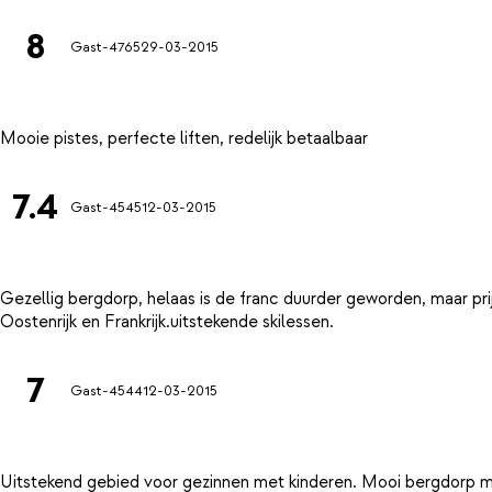
8
Gast-4765
29-03-2015
7.4
Gast-4545
12-03-2015
Gezellig bergdorp, helaas is de franc duurder geworden, maar prij
7
Gast-4544
12-03-2015
Uitstekend gebied voor gezinnen met kinderen. Mooi bergdorp met