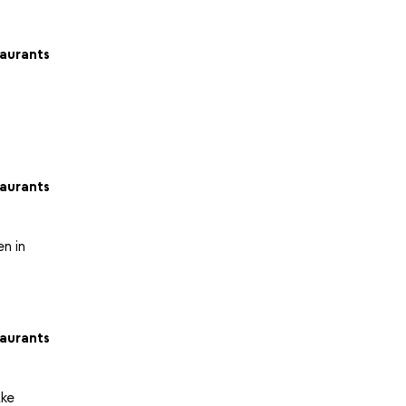
aurants
aurants
en in
aurants
lke