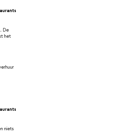
aurants
n. De
kt het
iverhuur
aurants
n niets