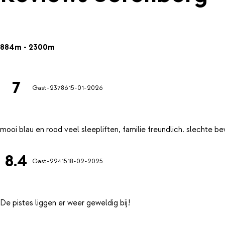
884m - 2300m
7
Gast-23786
15-01-2026
8.4
Gast-22415
18-02-2025