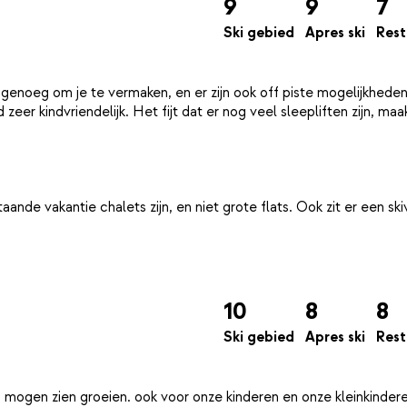
9
9
7
Ski gebied
Apres ski
Rest
ot genoeg om je te vermaken, en er zijn ook off piste mogelijkhede
eer kindvriendelijk. Het fijt dat er nog veel sleepliften zijn, maa
taande vakantie chalets zijn, en niet grote flats. Ook zit er een sk
10
8
8
Ski gebied
Apres ski
Rest
ied mogen zien groeien. ook voor onze kinderen en onze kleinkindere