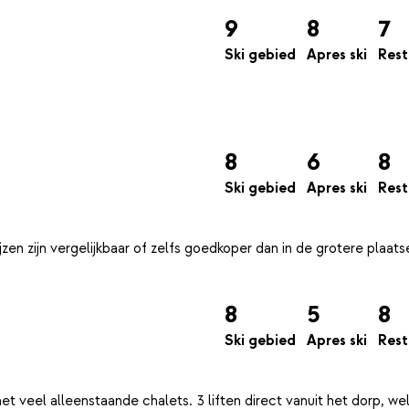
9
8
7
Ski gebied
Apres ski
Rest
8
6
8
Ski gebied
Apres ski
Rest
zen zijn vergelijkbaar of zelfs goedkoper dan in de grotere plaats
8
5
8
Ski gebied
Apres ski
Rest
 veel alleenstaande chalets. 3 liften direct vanuit het dorp, we