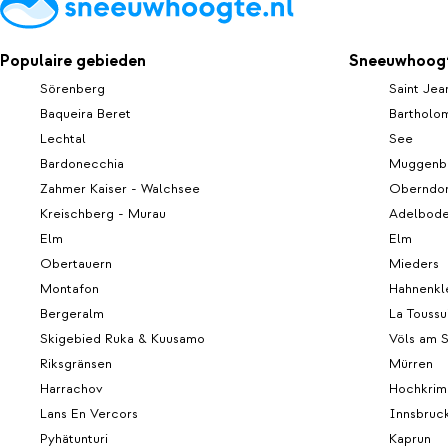
Populaire gebieden
Sneeuwhoogt
Sörenberg
Saint Jea
Baqueira Beret
Bartholo
Lechtal
See
Bardonecchia
Muggenb
Zahmer Kaiser - Walchsee
Oberndor
Kreischberg - Murau
Adelbod
Elm
Elm
Obertauern
Mieders
Montafon
Hahnenkl
Bergeralm
La Toussu
Skigebied Ruka & Kuusamo
Völs am 
Riksgränsen
Mürren
Harrachov
Hochkrim
Lans En Vercors
Innsbruc
Pyhätunturi
Kaprun