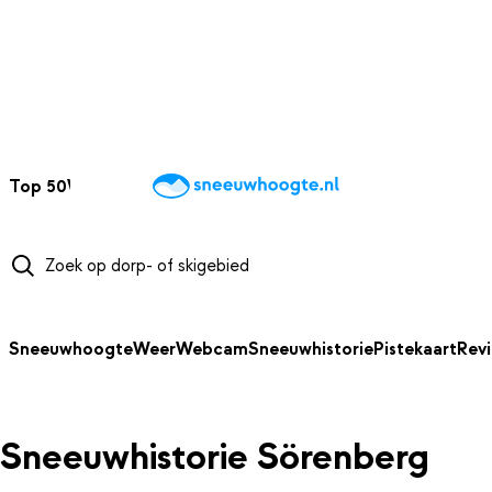
NAAR HOOFDINHOUD
Top 50
Webcams
Wintersportweer
Kaarten
Sneeuwverwacht
Sneeuwhoogte
Weer
Webcam
Sneeuwhistorie
Pistekaart
Rev
Sneeuwhistorie Sörenberg