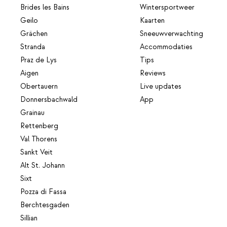
Brides les Bains
Wintersportweer
Geilo
Kaarten
Grächen
Sneeuwverwachting
Stranda
Accommodaties
Praz de Lys
Tips
Aigen
Reviews
Obertauern
Live updates
Donnersbachwald
App
Grainau
Rettenberg
Val Thorens
Sankt Veit
Alt St. Johann
Sixt
Pozza di Fassa
Berchtesgaden
Sillian