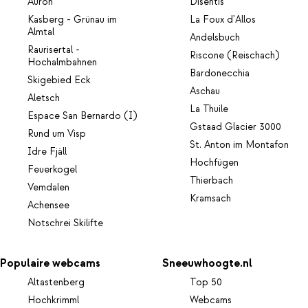
Auron
Disentis
Kasberg - Grünau im
La Foux d'Allos
Almtal
Andelsbuch
Raurisertal -
Riscone (Reischach)
Hochalmbahnen
Bardonecchia
Skigebied Eck
Aschau
Aletsch
La Thuile
Espace San Bernardo (I)
Gstaad Glacier 3000
Rund um Visp
St. Anton im Montafon
Idre Fjäll
Hochfügen
Feuerkogel
Thierbach
Vemdalen
Kramsach
Achensee
Notschrei Skilifte
Populaire webcams
Sneeuwhoogte.nl
Altastenberg
Top 50
Hochkrimml
Webcams